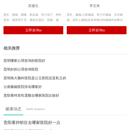
苏建生
李宝来
擅长：癫痫、脑瘫、帕金森、智力低下、神经
擅长：癫痫(儿童癫痫、青少年癫痫、女性癫
损伤、脑发育不良、脑病后遗症、面瘫、偏
痫、成年人癫痫)及各种难治性癫痫的诊断治
瘫、肌张力障碍、共济失调、肌肉萎缩等神经
疗。 近20年临床经验、系统性综合治疗倡导
立即咨询ta
立即咨询ta
系统疾病，对多学科诊疗康复体系有着独到见
者。
解。
相关推荐
昆明哪家心理咨询的医院好
昆明好的心理咨询医院
昆明南大脑科医院是公立医院还是私立的
云南癫痫医院排名哪家好
贵阳看特发性震颤去哪家医院比较好
{云南治癫痫哪家好}-云南癫痫医院排行
健康动态
health dynamics
昆明哪家医院治脊髓空洞
昆明治脊髓空洞哪个医院好
贵阳看抑郁症去哪家医院好一点