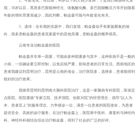
2、年龄老化：在以前，40岁以下的人很少发病，于是我们根据研究发
现，30岁以后，黑质多巴胺能神经元、络氨酸化酶、多巴脱羧酶活力等开始随着
年龄的增长而逐渐减少，因此判断，帕金森可能与年龄老化有关。
3、遗传：在长期的实践中，我们发现，帕金森似乎有家族聚集的倾
向，很多患帕金森的患者其家庭中的其他亲属，患帕金森的概率很高。
云南专业治帕金森的医院
帕金森并非单一因素，可能由多种因素参与其中，这种疾病不是一般的
小病，一但确诊要立即控制，以免后续严重，影响患者的日常生活。西南地区的
患者我建议到昆明治疗，昆明是云南的省会，治疗医院多，选择多，患者能得到
较好的治疗效果。
我推荐昆明到昆明南大脑科医院治疗，这是一家脑病专科医院，医保定
点医院。医院遵循“专家立院、技术强院、创新兴院”的经营理念，倡导“以人为
本、患者至上”的服务理念。力争接诊一位，满意一位患者的医院使命，为患者
提供安全、高效的诊疗服务。在治疗帕金森上，医院将中医科、康复科与神经内
科、神经外科相结合综合治疗帕金森，得到了社会的广泛的好评。