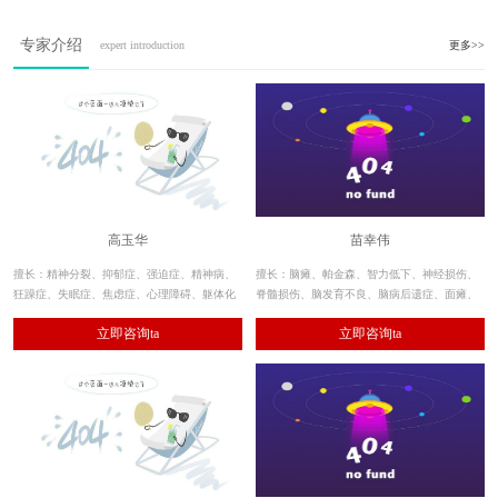
专家介绍
expert introduction
更多>>
高玉华
苗幸伟
擅长：精神分裂、抑郁症、强迫症、精神病、
擅长：脑瘫、帕金森、智力低下、神经损伤、
狂躁症、失眠症、焦虑症、心理障碍、躯体化
脊髓损伤、脑发育不良、脑病后遗症、面瘫、
障碍、植物神经紊乱等各类精神疾病。此外，
偏瘫、截瘫、肌张力障碍、共济失调、肌肉萎
立即咨询ta
立即咨询ta
对酒精、毒品依赖及戒断的诊疗也具有独到见
缩等神经系统疾病。
解，临床疗效显著。