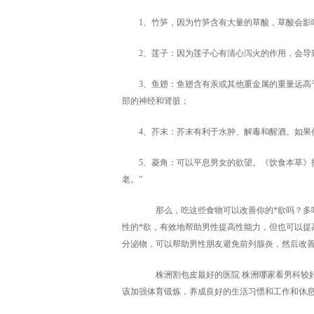
1、竹笋，因为竹笋含有大量的草酸，草酸会影
2、莲子：因为莲子心有清心泻火的作用，会导
3、鱼翅：鱼翅含有汞或其他重金属的重量远高
部的神经和肾脏；
4、芥末：芥末有利于水肿、解毒和醒酒。如果
5、菱角：可以平息男女的欲望。《饮食本草》
老。”
那么，吃这些食物可以改善你的*欲吗？多吃
性的*欲，有效地帮助男性提高性能力，但也可以提
分泌物，可以帮助男性朋友避免前列腺炎，然后改
株洲割包皮最好的医院 株洲哪家看男科较好
该加强体育锻炼，养成良好的生活习惯和工作和休