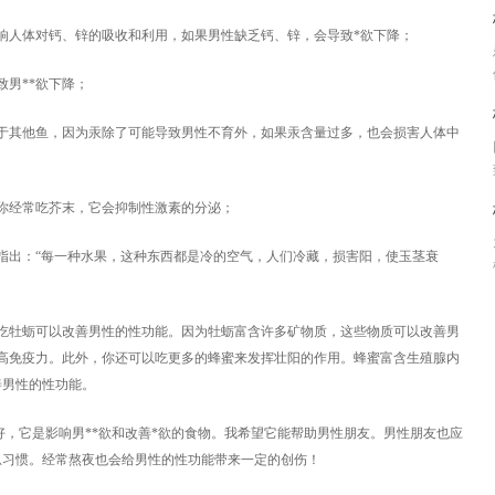
响人体对钙、锌的吸收和利用，如果男性缺乏钙、锌，会导致*欲下降；
致男**欲下降；
于其他鱼，因为汞除了可能导致男性不育外，如果汞含量过多，也会损害人体中
你经常吃芥末，它会抑制性激素的分泌；
指出：“每一种水果，这种东西都是冷的空气，人们冷藏，损害阳，使玉茎衰
牡蛎可以改善男性的性功能。因为牡蛎富含许多矿物质，这些物质可以改善男
高免疫力。此外，你还可以吃更多的蜂蜜来发挥壮阳的作用。蜂蜜富含生殖腺内
善男性的性功能。
，它是影响男**欲和改善*欲的食物。我希望它能帮助男性朋友。男性朋友也应
息习惯。经常熬夜也会给男性的性功能带来一定的创伤！