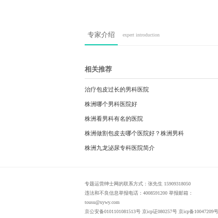
专家介绍
expert introduction
相关推荐
治疗包皮过长的男科医院
株洲哪个男科医院好
株洲看男科有名的医院
株洲做割包皮去哪个医院好？株洲男科
株洲九龙泌尿专科医院简介
专题运营绅士网的联系方式：张先生 15909318050
违法和不良信息举报电话：4008591200 举报邮箱：
tousu@xywy.com
京公安备0101101081513号 京icp证080257号 京icp备10047209号