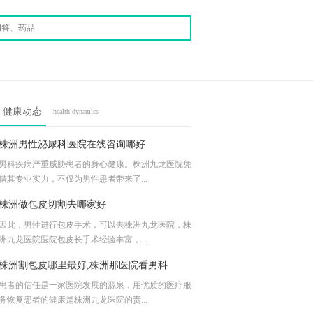
健康动态
health dynamics
株洲男性泌尿科医院在线咨询哪好
男科疾病严重威胁患者的身心健康。株洲九龙医院凭
借其专业实力，不仅为男性患者带来了...
株洲做包皮切割去哪家好
因此，男性进行包皮手术，可以去株洲九龙医院，株
洲九龙医院医院包皮长手术经验丰富，...
株洲割包皮哪里最好,株洲那医院看男科
患者的信任是一家医院发展的源泉，用优质的医疗服
务恢复患者的健康是株洲九龙医院的责...