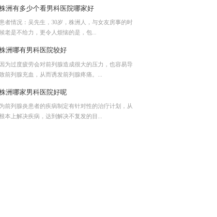
株洲有多少个看男科医院哪家好
患者情况：吴先生，30岁，株洲人，与女友房事的时
候老是不给力，更令人烦恼的是，包...
株洲哪有男科医院较好
因为过度疲劳会对前列腺造成很大的压力，也容易导
致前列腺充血，从而诱发前列腺疼痛。...
株洲哪家男科医院好呢
为前列腺炎患者的疾病制定有针对性的治疗计划，从
根本上解决疾病，达到解决不复发的目...