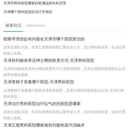
天津市男科医院哪家好附属泌尿外科厉害
天津哪个男科医院好治疗早泄好
天津中医男科调理老中医推荐年度热点新闻
健康动态
health dynamics
天津市中医第一附属医院技术雄厚!
天津哪家医院做包皮手术好{以患者为先值得
阳痿早泄勃起有问题在天津市哪个医院那治的
天津哪家男科医院正规2023年度热点新闻
在医生团队方面，天津九洲男科医院汇聚专业人才，治疗的经验丰富，在治疗男
科病上有着...
天津哪家医院看男科厉害文明行医群众满意
天津前列腺保养店绅士网的联系方式-天津男科医院
天津前列腺保养店绅士网的联系方式天津男科医院，天津九洲男科医院医生认为:
使男性朋友疲惫...
天津查精子质量哪个医院-天津男科医院
天津查精子质量哪个医院天津男科医院，天津九洲男科医院医生认为: 天津九洲
男科医院...
天津治疗男科医院治疗疝气好的医院是哪家
在医生团队方面，天津九洲男科医院汇聚专业人才，治疗的经验丰富，在治疗男
科病上有着...
天津正规男科医院哪家做前列腺热蒸汽消融术