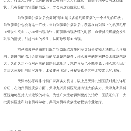
分叉、排尿无力等，也有的患者会有射精无力的症状，但是早期不会有这些症
状，只有是病情较重的情况下，才会有这些症状出现。
前列腺囊肿病发后会痛吗?尿血是很多前列腺疾病的一个常见的症状，
前列腺囊肿也会有这一症状，当前列腺囊肿病发后，覆盖在前列腺上的粘膜毛细
血管发生充血，小血管出现曲张，而膀胱出现收缩的时候，血管就很可能会发生
破裂的情况，引起出血的发生，从而导致尿血出现。
前列腺囊肿是由前列腺导管或腺管发生闭塞导致分泌物无法排出会形成
的，囊肿内的浓汁会随着病情的发展越来越多，那么囊肿的体积也会因此越来越
大，久而久之不仅对患者的尿路形成压迫，就连直肠也不能幸免，那么就会因此
导致大便梗阻的情况发生，比如排便困难，便秘等都是其中比较常见的现象。
天津市泌尿科排行榜口碑高实力赞誉，以上是天津九洲医院对此的详细
介绍，在治疗男性疾病方面，天津九洲男科医院拥有强大的实力。天津九洲男科
医院始终坚持人才建设的标准。为使广大患者得到更好的治疗，医院汇集了一大
批男科医生和知名男科学者，共同为男科疾病患者提供专业治疗。