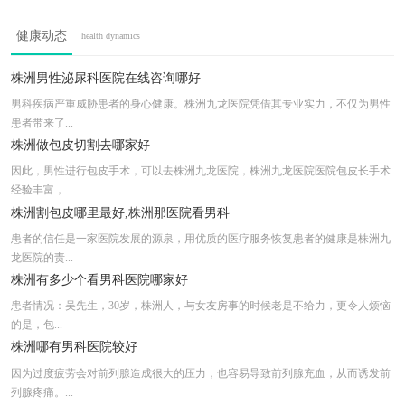
株洲男科医院排行榜
健康动态
health dynamics
株洲哪个医院看男科好_株洲看男科哪家好
株洲九龙医院收费高吗
株洲男性泌尿科医院在线咨询哪好
株洲男科治疗效果哪里好
男科疾病严重威胁患者的身心健康。株洲九龙医院凭借其专业实力，不仅为男性
患者带来了...
株洲治割包皮的医院哪家效果比较明显
株洲做包皮切割去哪家好
因此，男性进行包皮手术，可以去株洲九龙医院，株洲九龙医院医院包皮长手术
经验丰富，...
株洲割包皮哪里最好,株洲那医院看男科
患者的信任是一家医院发展的源泉，用优质的医疗服务恢复患者的健康是株洲九
龙医院的责...
株洲有多少个看男科医院哪家好
患者情况：吴先生，30岁，株洲人，与女友房事的时候老是不给力，更令人烦恼
的是，包...
株洲哪有男科医院较好
因为过度疲劳会对前列腺造成很大的压力，也容易导致前列腺充血，从而诱发前
列腺疼痛。...