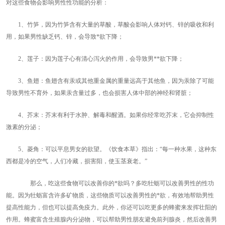
对这些食物会影响男性性功能的分析：
1、竹笋，因为竹笋含有大量的草酸，草酸会影响人体对钙、锌的吸收和利
用，如果男性缺乏钙、锌，会导致*欲下降；
2、莲子：因为莲子心有清心泻火的作用，会导致男**欲下降；
3、鱼翅：鱼翅含有汞或其他重金属的重量远高于其他鱼，因为汞除了可能
导致男性不育外，如果汞含量过多，也会损害人体中部的神经和肾脏；
4、芥末：芥末有利于水肿、解毒和醒酒。如果你经常吃芥末，它会抑制性
激素的分泌；
5、菱角：可以平息男女的欲望。《饮食本草》指出：“每一种水果，这种东
西都是冷的空气，人们冷藏，损害阳，使玉茎衰老。”
那么，吃这些食物可以改善你的*欲吗？多吃牡蛎可以改善男性的性功
能。因为牡蛎富含许多矿物质，这些物质可以改善男性的*欲，有效地帮助男性
提高性能力，但也可以提高免疫力。此外，你还可以吃更多的蜂蜜来发挥壮阳的
作用。蜂蜜富含生殖腺内分泌物，可以帮助男性朋友避免前列腺炎，然后改善男