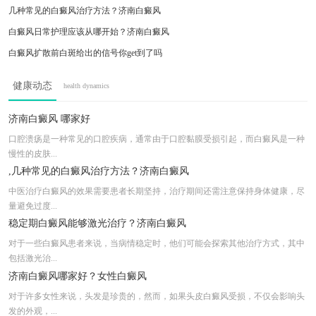
几种常见的白癜风治疗方法？济南白癜风
白癜风日常护理应该从哪开始？济南白癜风
白癜风扩散前白斑给出的信号你get到了吗
济南治疗白癜风医院 济南哪家医院好
健康动态
health dynamics
用药治疗白癜风要多久才能停药
治疗白癜风医院 济南哪家医院看白癜风好
济南白癜风 哪家好
脖子部位的湿疹治好后的皮肤比较白怎么回事
口腔溃疡是一种常见的口腔疾病，通常由于口腔黏膜受损引起，而白癜风是一种
慢性的皮肤...
控制面部扩散白癜风吃这两种东西
,几种常见的白癜风治疗方法？济南白癜风
中医治疗白癜风的效果需要患者长期坚持，治疗期间还需注意保持身体健康，尽
量避免过度...
稳定期白癜风能够激光治疗？济南白癜风
对于一些白癜风患者来说，当病情稳定时，他们可能会探索其他治疗方式，其中
包括激光治...
济南白癜风哪家好？女性白癜风
对于许多女性来说，头发是珍贵的，然而，如果头皮白癜风受损，不仅会影响头
发的外观，...