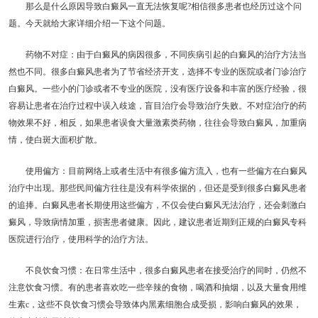
那么是什么原因导致白癜风一直无法恢复呢?相信很多患者也经历过这个问
题。今天就给大家详细介绍一下这个问题。
药物不对症：由于白癜风的病因很多，不同疾病引起的白癜风的治疗方法当
然也不同。很多白癜风患者为了节省经济开支，选择不专业的医院或者门诊治疗
白癜风。一些小的门诊或者不专业的医院，没有医疗设备和丰富的医疗经验，很
容易让患者在治疗过程中误入歧途，盲目治疗会导致治疗失败。不对症治疗的药
物效果不好，相反，如果患者误食大量激素类药物，往往会导致白癜风，加重病
情，使白斑大面积扩散。
使用偏方：目前网络上或者生活中有很多偏方流入，也有一些偏方在白癜风
治疗中出现。那些民间偏方往往是没有科学依据的，但还是受到很多白癜风患者
的追捧。白癜风患者长期使用这些偏方，不仅会使白癜风无法治疗，还会刺激白
癜风，导致病情加重，损害患者健康。因此，建议患者近期到正规的白癜风专科
医院进行治疗，使用科学的治疗方法。
不良饮食习惯：在日常生活中，很多白癜风患者在接受治疗的同时，仍然不
注意饮食习惯。有的患者喜欢吃一些辛辣的食物，喝酒和抽烟，以及大量食用维
生素c，这些不良饮食习惯会导致体内黑素细胞合成受损，影响白癜风的效果，