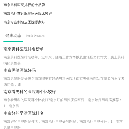
南京男科医院排行前十品牌
南京治疗前列腺哪家医院比较好
南京专业割包皮医院哪家好
南京专科男科医院排名
健康动态
health dynamics
南京看阳痿医院哪个比较
南京治疗男性问题较好的医院
南京男科医院排名榜单
南京前列腺炎专科医院
南京男科医院排名榜单。近年来，随着工作竞争以及生活压力的增大，患上男科
病的男性是...
南京看精索静脉曲医院哪家好
南京男健医院好吗
南京男健医院好吗？南京哪里有好的男科医院？南京男健医院站在患者的角度考
虑问题，拥...
南京看男科的医院哪个比较好
南京看男科的医院哪个比较好?南京好的男性疾病医院，南京治疗男科病推荐：
1、南京男...
南京好的早泄医院排名
南京好的早泄医院排名，南京治疗早泄好的医院，南京治疗早泄推荐：1、南京
男健早泄医...