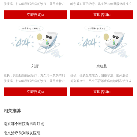
腺疾病、性功能障碍疾病的诊疗，采用独特方
畸形等方面的治疗。具有近10年显微外科技术
法，为众多患者解除了痛苦。尤其专长于前列
应用于男性生殖系统疾病的功能修复、损伤重
立即咨询ta
立即咨询ta
腺增生切除术，男科方面的整形手术。同时在
建方面的临床经验。
男科领域的学术研究也在不断的深造，并结合
临床运用达到了很好的效果。
刘彦
余红彬
擅长：男性疑难病的诊疗，对久治不愈的前列
擅长：擅长生殖感染，阳痿早泄、前列腺炎、
腺疾病、性功能障碍疾病的诊疗，采用独特方
前列腺增生、男性不育等疾病的诊断和治疗以
法，为众多患者解除了痛苦。同时在男科领域
及辅助生殖技术方面有着丰富的经验，擅于把
立即咨询ta
立即咨询ta
的学术研究也在不断的深造，并结合临床运用
中西医、微创整形等技术应用到生殖感染、生
达到了很好的效果。
殖畸形等疾病的诊疗中，把恢复男性生殖健
康、恢复生育功能和提高性功能的理念贯穿于
各种治疗过程
相关推荐
南京哪个医院看男科好点
南京治疗前列腺炎医院