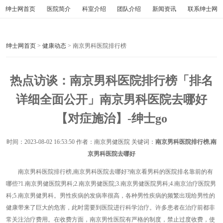
绅士网首页
医院简介
科室介绍
团队介绍
新闻资讯
联系绅士网
绅士网首页
>
健康动态
> 南京男科医院排行榜
热点访谈：南京男科医院排行榜「排名
详细全面公开」南京男科医院去哪好
【对症施治】-绅士go
时间：
2023-08-02 16:53:50
作者：南京男健医院 关键词：
南京男科医院排行榜,南
京男科医院去哪好
南京男科医院排行榜,南京男科医院去哪好?南京看男科的医院排名靠前的有
哪些?1.南京男健医院男科;2.南京男健医院;3.南京男健医院男科;4.南京治疗医院男
科;5.南京男健男科。男性疾病的发病率很高，各种男性疾病的频繁出现给男性的
健康带来了巨大的危害，此时需要到医院进行科学治疗。许多患者在治疗前都非
常关注治疗费用。在收费方面，南京男性医院有严格的制度，禁止过度收费，使