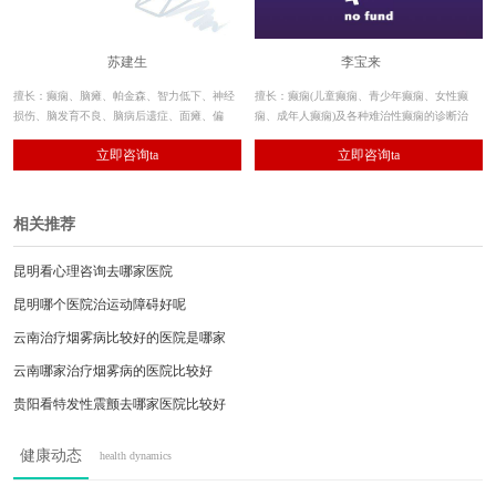
苏建生
李宝来
擅长：癫痫、脑瘫、帕金森、智力低下、神经
擅长：癫痫(儿童癫痫、青少年癫痫、女性癫
损伤、脑发育不良、脑病后遗症、面瘫、偏
痫、成年人癫痫)及各种难治性癫痫的诊断治
瘫、肌张力障碍、共济失调、肌肉萎缩等神经
疗。 近20年临床经验、系统性综合治疗倡导
立即咨询ta
立即咨询ta
系统疾病，对多学科诊疗康复体系有着独到见
者。
解。
相关推荐
昆明看心理咨询去哪家医院
昆明哪个医院治运动障碍好呢
云南治疗烟雾病比较好的医院是哪家
云南哪家治疗烟雾病的医院比较好
贵阳看特发性震颤去哪家医院比较好
云南较好的癫痫医院-{云南癫痫医院排行}
健康动态
health dynamics
云南治疗癫痫的医院-{云南癫痫}