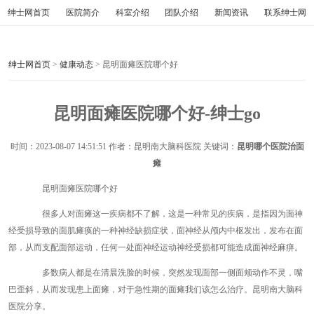
绅士网首页
医院简介
科室介绍
团队介绍
新闻资讯
联系绅士网
绅士网首页
>
健康动态
> 昆明面瘫医院哪个好
昆明面瘫医院哪个好-绅士go
时间：
2023-08-07 14:51:51
作者：昆明南大脑科医院 关键词：
昆明哪个医院治面
瘫
昆明面瘫医院哪个好
很多人对面瘫这一疾病都不了解，这是一种常见的疾病，是指因为面神
经受损导致的面肌瘫痪的一种神经缺损症状，面神经从颅内中枢发出，发布在面
部，从而支配面部运动，任何一处面神经运动神经受损都可能造成面神经麻痹。
多数病人都是在清晨洗脸的时候，突然发现面部一侧面颊动作不灵，嘴
巴歪斜，从而发现患上面瘫，对于急性期的面瘫我们该怎么治疗。昆明南大脑科
医院分享。