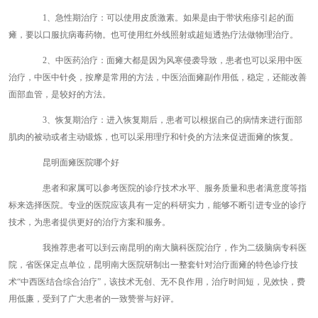
1、急性期治疗：可以使用皮质激素。如果是由于带状疱疹引起的面
瘫，要以口服抗病毒药物。也可使用红外线照射或超短透热疗法做物理治疗。
2、中医药治疗：面瘫大都是因为风寒侵袭导致，患者也可以采用中医
治疗，中医中针灸，按摩是常用的方法，中医治面瘫副作用低，稳定，还能改善
面部血管，是较好的方法。
3、恢复期治疗：进入恢复期后，患者可以根据自己的病情来进行面部
肌肉的被动或者主动锻炼，也可以采用理疗和针灸的方法来促进面瘫的恢复。
昆明面瘫医院哪个好
患者和家属可以参考医院的诊疗技术水平、服务质量和患者满意度等指
标来选择医院。专业的医院应该具有一定的科研实力，能够不断引进专业的诊疗
技术，为患者提供更好的治疗方案和服务。
我推荐患者可以到云南昆明的南大脑科医院治疗，作为二级脑病专科医
院，省医保定点单位，昆明南大医院研制出一整套针对治疗面瘫的特色诊疗技
术“中西医结合综合治疗”，该技术无创、无不良作用，治疗时间短，见效快，费
用低廉，受到了广大患者的一致赞誉与好评。