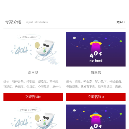
专家介绍
expert introduction
更多>>
高玉华
苗幸伟
擅长：精神分裂、抑郁症、强迫症、精神病、
擅长：脑瘫、帕金森、智力低下、神经损伤、
狂躁症、失眠症、焦虑症、心理障碍、躯体化
脊髓损伤、脑发育不良、脑病后遗症、面瘫、
障碍、植物神经紊乱等各类精神疾病。此外，
偏瘫、截瘫、肌张力障碍、共济失调、肌肉萎
立即咨询ta
立即咨询ta
对酒精、毒品依赖及戒断的诊疗也具有独到见
缩等神经系统疾病。
解，临床疗效显著。