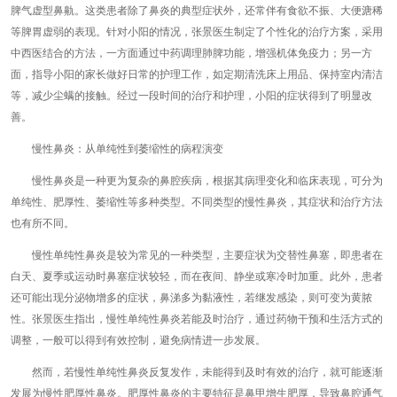
脾气虚型鼻鼽。这类患者除了鼻炎的典型症状外，还常伴有食欲不振、大便溏稀
等脾胃虚弱的表现。针对小阳的情况，张景医生制定了个性化的治疗方案，采用
中西医结合的方法，一方面通过中药调理肺脾功能，增强机体免疫力；另一方
面，指导小阳的家长做好日常的护理工作，如定期清洗床上用品、保持室内清洁
等，减少尘螨的接触。经过一段时间的治疗和护理，小阳的症状得到了明显改
善。
慢性鼻炎：从单纯性到萎缩性的病程演变
慢性鼻炎是一种更为复杂的鼻腔疾病，根据其病理变化和临床表现，可分为
单纯性、肥厚性、萎缩性等多种类型。不同类型的慢性鼻炎，其症状和治疗方法
也有所不同。
慢性单纯性鼻炎是较为常见的一种类型，主要症状为交替性鼻塞，即患者在
白天、夏季或运动时鼻塞症状较轻，而在夜间、静坐或寒冷时加重。此外，患者
还可能出现分泌物增多的症状，鼻涕多为黏液性，若继发感染，则可变为黄脓
性。张景医生指出，慢性单纯性鼻炎若能及时治疗，通过药物干预和生活方式的
调整，一般可以得到有效控制，避免病情进一步发展。
然而，若慢性单纯性鼻炎反复发作，未能得到及时有效的治疗，就可能逐渐
发展为慢性肥厚性鼻炎。肥厚性鼻炎的主要特征是鼻甲增生肥厚，导致鼻腔通气