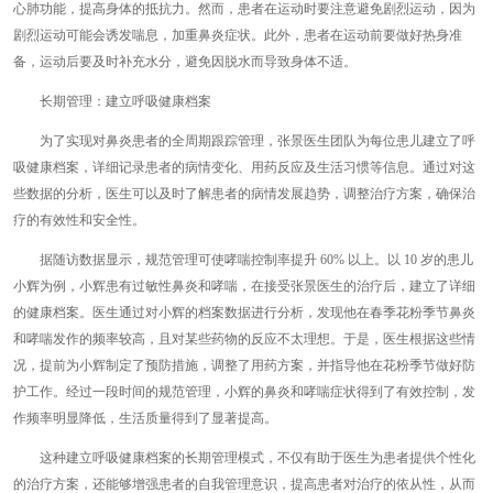
心肺功能，提高身体的抵抗力。然而，患者在运动时要注意避免剧烈运动，因为
剧烈运动可能会诱发喘息，加重鼻炎症状。此外，患者在运动前要做好热身准
备，运动后要及时补充水分，避免因脱水而导致身体不适。
长期管理：建立呼吸健康档案
为了实现对鼻炎患者的全周期跟踪管理，张景医生团队为每位患儿建立了呼
吸健康档案，详细记录患者的病情变化、用药反应及生活习惯等信息。通过对这
些数据的分析，医生可以及时了解患者的病情发展趋势，调整治疗方案，确保治
疗的有效性和安全性。
据随访数据显示，规范管理可使哮喘控制率提升 60% 以上。以 10 岁的患儿
小辉为例，小辉患有过敏性鼻炎和哮喘，在接受张景医生的治疗后，建立了详细
的健康档案。医生通过对小辉的档案数据进行分析，发现他在春季花粉季节鼻炎
和哮喘发作的频率较高，且对某些药物的反应不太理想。于是，医生根据这些情
况，提前为小辉制定了预防措施，调整了用药方案，并指导他在花粉季节做好防
护工作。经过一段时间的规范管理，小辉的鼻炎和哮喘症状得到了有效控制，发
作频率明显降低，生活质量得到了显著提高。
这种建立呼吸健康档案的长期管理模式，不仅有助于医生为患者提供个性化
的治疗方案，还能够增强患者的自我管理意识，提高患者对治疗的依从性，从而