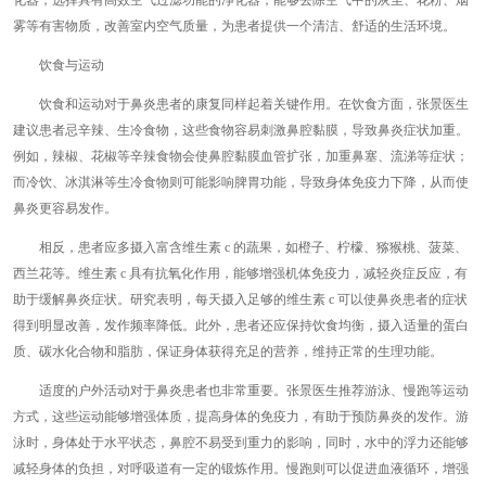
化器，选择具有高效空气过滤功能的净化器，能够去除空气中的灰尘、花粉、烟
雾等有害物质，改善室内空气质量，为患者提供一个清洁、舒适的生活环境。
饮食与运动
饮食和运动对于鼻炎患者的康复同样起着关键作用。在饮食方面，张景医生
建议患者忌辛辣、生冷食物，这些食物容易刺激鼻腔黏膜，导致鼻炎症状加重。
例如，辣椒、花椒等辛辣食物会使鼻腔黏膜血管扩张，加重鼻塞、流涕等症状；
而冷饮、冰淇淋等生冷食物则可能影响脾胃功能，导致身体免疫力下降，从而使
鼻炎更容易发作。
相反，患者应多摄入富含维生素 c 的蔬果，如橙子、柠檬、猕猴桃、菠菜、
西兰花等。维生素 c 具有抗氧化作用，能够增强机体免疫力，减轻炎症反应，有
助于缓解鼻炎症状。研究表明，每天摄入足够的维生素 c 可以使鼻炎患者的症状
得到明显改善，发作频率降低。此外，患者还应保持饮食均衡，摄入适量的蛋白
质、碳水化合物和脂肪，保证身体获得充足的营养，维持正常的生理功能。
适度的户外活动对于鼻炎患者也非常重要。张景医生推荐游泳、慢跑等运动
方式，这些运动能够增强体质，提高身体的免疫力，有助于预防鼻炎的发作。游
泳时，身体处于水平状态，鼻腔不易受到重力的影响，同时，水中的浮力还能够
减轻身体的负担，对呼吸道有一定的锻炼作用。慢跑则可以促进血液循环，增强