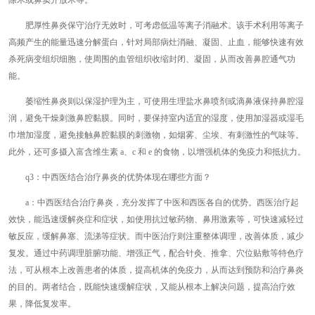
除术或鼻窦开放术等。
肥厚性鼻炎保守治疗无效时，可考虑低温等离子消融术。该手术利用等离子
高频产生的能量迅速分解蛋白，针对局部病灶消融、凝固、止血，能够快速有效
杀死病变组织细胞，使周围的血管组织收缩封闭、凝固，从而改善鼻腔通气功
能。
萎缩性鼻炎则以保湿护理为主，可使用生理盐水鼻喷剂或滴鼻液保持鼻腔湿
润，避免干燥刺激鼻腔黏膜。同时，要保持室内适宜的湿度，使用加湿器或湿毛
巾增加湿度，避免接触鼻腔黏膜的刺激物，如烟雾、尘埃、有刺激性的气味等。
此外，还可多摄入富含维生素 a、c 和 e 的食物，以增强机体的免疫力和抵抗力。
q3：中西医结合治疗鼻炎的优势体现在哪些方面？
a：中西医结合治疗鼻炎，充分发挥了中医和西医各自的优势。西医治疗起
效快，能迅速缓解炎症和症状，如使用抗过敏药物、鼻用激素等，可快速减轻过
敏反应，缓解鼻塞、流涕等症状。而中医治疗则注重整体调理，改善体质，减少
复发。通过中药调理脏腑功能、增强正气，配合针灸、推拿、穴位贴敷等特色疗
法，可从根本上改善患者的体质，提高机体的免疫力，从而达到预防和治疗鼻炎
的目的。两者结合，既能快速缓解症状，又能从根本上解决问题，提高治疗效
果，降低复发率。