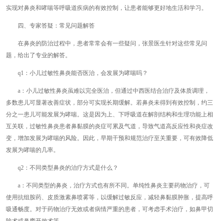
实现对鼻炎和哮喘等呼吸道疾病的有效控制，让患者能够更好地生活和学习。
四、专家答疑：常见问题解答
在鼻炎的防治过程中，患者常常会有一些疑问，张景医生针对这些常见问
题，给出了专业的解答。
q1：小儿过敏性鼻炎能否医治，会发展为哮喘吗？
a：小儿过敏性鼻炎虽难以完全医治，但通过中西医结合治疗及体质调理，
多数患儿可显著改善症状，部分可实现长期缓解。若鼻炎未得到有效控制，约三
分之一患儿可能发展为哮喘。这是因为上、下呼吸道在解剖结构和生理功能上相
互关联，过敏性鼻炎患者鼻黏膜的炎症可累及气道，导致气道高反应性和炎症改
变，增加发展为哮喘的风险。因此，早期干预和规范治疗至关重要，可有效降低
发展为哮喘的几率。
q2：不同类型鼻炎的治疗方式是什么？
a：不同类型的鼻炎，治疗方式也有所不同。单纯性鼻炎主要药物治疗，可
使用抗组胺药、皮质激素鼻喷雾等，以缓解过敏反应，减轻鼻黏膜肿胀，提高呼
吸通畅度。对于药物治疗无效或者病情严重的患者，可考虑手术治疗，如鼻甲切