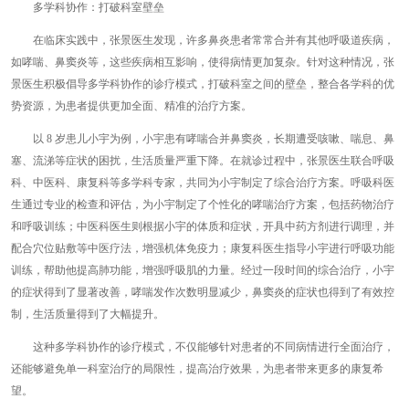
多学科协作：打破科室壁垒
在临床实践中，张景医生发现，许多鼻炎患者常常合并有其他呼吸道疾病，
如哮喘、鼻窦炎等，这些疾病相互影响，使得病情更加复杂。针对这种情况，张
景医生积极倡导多学科协作的诊疗模式，打破科室之间的壁垒，整合各学科的优
势资源，为患者提供更加全面、精准的治疗方案。
以 8 岁患儿小宇为例，小宇患有哮喘合并鼻窦炎，长期遭受咳嗽、喘息、鼻
塞、流涕等症状的困扰，生活质量严重下降。在就诊过程中，张景医生联合呼吸
科、中医科、康复科等多学科专家，共同为小宇制定了综合治疗方案。呼吸科医
生通过专业的检查和评估，为小宇制定了个性化的哮喘治疗方案，包括药物治疗
和呼吸训练；中医科医生则根据小宇的体质和症状，开具中药方剂进行调理，并
配合穴位贴敷等中医疗法，增强机体免疫力；康复科医生指导小宇进行呼吸功能
训练，帮助他提高肺功能，增强呼吸肌的力量。经过一段时间的综合治疗，小宇
的症状得到了显著改善，哮喘发作次数明显减少，鼻窦炎的症状也得到了有效控
制，生活质量得到了大幅提升。
这种多学科协作的诊疗模式，不仅能够针对患者的不同病情进行全面治疗，
还能够避免单一科室治疗的局限性，提高治疗效果，为患者带来更多的康复希
望。