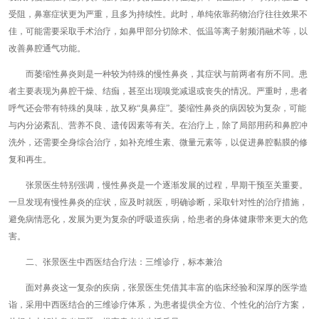
受阻，鼻塞症状更为严重，且多为持续性。此时，单纯依靠药物治疗往往效果不
佳，可能需要采取手术治疗，如鼻甲部分切除术、低温等离子射频消融术等，以
改善鼻腔通气功能。
而萎缩性鼻炎则是一种较为特殊的慢性鼻炎，其症状与前两者有所不同。患
者主要表现为鼻腔干燥、结痂，甚至出现嗅觉减退或丧失的情况。严重时，患者
呼气还会带有特殊的臭味，故又称“臭鼻症”。萎缩性鼻炎的病因较为复杂，可能
与内分泌紊乱、营养不良、遗传因素等有关。在治疗上，除了局部用药和鼻腔冲
洗外，还需要全身综合治疗，如补充维生素、微量元素等，以促进鼻腔黏膜的修
复和再生。
张景医生特别强调，慢性鼻炎是一个逐渐发展的过程，早期干预至关重要。
一旦发现有慢性鼻炎的症状，应及时就医，明确诊断，采取针对性的治疗措施，
避免病情恶化，发展为更为复杂的呼吸道疾病，给患者的身体健康带来更大的危
害。
二、张景医生中西医结合疗法：三维诊疗，标本兼治
面对鼻炎这一复杂的疾病，张景医生凭借其丰富的临床经验和深厚的医学造
诣，采用中西医结合的三维诊疗体系，为患者提供全方位、个性化的治疗方案，