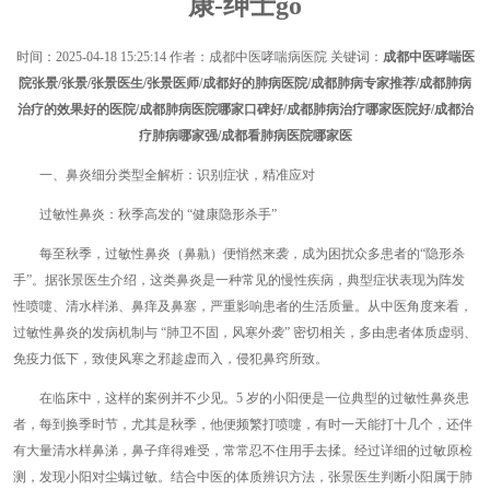
康-绅士go
时间：
2025-04-18 15:25:14
作者：成都中医哮喘病医院 关键词：
成都中医哮喘医
院张景/张景/张景医生/张景医师/成都好的肺病医院/成都肺病专家推荐/成都肺病
治疗的效果好的医院/成都肺病医院哪家口碑好/成都肺病治疗哪家医院好/成都治
疗肺病哪家强/成都看肺病医院哪家医
一、鼻炎细分类型全解析：识别症状，精准应对
过敏性鼻炎：秋季高发的 “健康隐形杀手”
每至秋季，过敏性鼻炎（鼻鼽）便悄然来袭，成为困扰众多患者的“隐形杀
手”。据张景医生介绍，这类鼻炎是一种常见的慢性疾病，典型症状表现为阵发
性喷嚏、清水样涕、鼻痒及鼻塞，严重影响患者的生活质量。从中医角度来看，
过敏性鼻炎的发病机制与 “肺卫不固，风寒外袭” 密切相关，多由患者体质虚弱、
免疫力低下，致使风寒之邪趁虚而入，侵犯鼻窍所致。
在临床中，这样的案例并不少见。5 岁的小阳便是一位典型的过敏性鼻炎患
者，每到换季时节，尤其是秋季，他便频繁打喷嚏，有时一天能打十几个，还伴
有大量清水样鼻涕，鼻子痒得难受，常常忍不住用手去揉。经过详细的过敏原检
测，发现小阳对尘螨过敏。结合中医的体质辨识方法，张景医生判断小阳属于肺