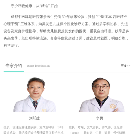
守护呼吸健康，从“精准” 开始
成都中医哮喘医院张景医生凭借 30 年临床经验，独创 “中医固本 西医精准
心理干预” 三维体系，为鼻炎患儿提供个性化诊疗方案。通过多学科协作、先进
设备及家庭护理指导，帮助患儿摆脱反复发作的困扰，重获自由呼吸。秋季是鼻
炎高发季，若出现持续流涕、鼻塞等症状超过 2 周，建议及时就医，明确分型，
科学治疗。
专家介绍
expert introduction
更多>>
刘跃建
李勇
擅长：慢性阻塞性肺疾病、支气管哮喘、下呼
擅长：哮喘、支气管炎、肺气肿、慢阻肺
吸道感染、肺结核的诊治及呼吸重症监护与机
（copd）、肺心病、尘肺、矽肺、慢性咳嗽、