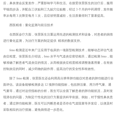
后，鼻炎便会反复发作，严重影响学习和生活。在接受张景医生的治疗后，服用
平喘四步汤，并配合三伏贴和三九贴穴位贴敷，经过 3 个月的中药调理，发作频
率从每周 3 次降至每月 1 次，且症状明显减轻，生活质量得到了显著提高。
西医精准：量化监测与前沿技术
在西医诊疗方面，张景医生注重运用先进的检测技术和设备，对患者的病情
进行量化监测，为治疗方案的制定提供 精准的数据支持。
feno 检测是近年来广泛应用于临床的一项新型检测技术，能够动态评估气道
炎症程度。张景医生介绍说，feno 水平与气道炎症密切相关，通过检测 feno，能
够准确了解患者气道炎症的情况，从而根据炎症程度精准调整激素用量，在有效
控制炎症的同时，减少药物的副作用，提高治疗的安全性和有效性。
除了 feno 检测，张景医生还会利用高分辨率肺功能仪对患者的肺功能进行全
面评估。该设备能够检测多达 12 项肺功能指标，包括肺活量、用力呼气量、通
气量等，通过对这些指标的分析，医生可以全面了解患者的肺功能状况，及时发
现潜在的问题，为制定个性化的治疗方案提供科学依据。例如，对于慢性鼻炎患
者，通过肺功能检测，医生可以判断患者是否存在气道阻塞等并发症，以便及时
采取相应的治疗措施，避免病情进一步恶化。