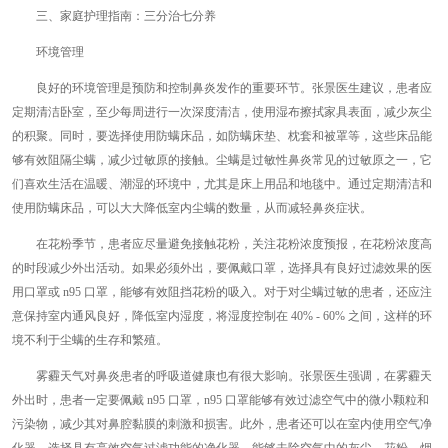
三、家庭护理指南：三分治七分养
环境管理
良好的环境管理是预防和控制鼻炎发作的重要环节。张景医生建议，患者应
定期清洁卧室，至少每周进行一次深度清洁，使用湿布擦拭家具表面，减少灰尘
的积聚。同时，要选择使用防螨床品，如防螨床垫、枕套和被罩等，这些床品能
够有效阻隔尘螨，减少过敏原的接触。尘螨是过敏性鼻炎常见的过敏原之一，它
们喜欢生活在温暖、潮湿的环境中，尤其是床上用品和地毯中。通过定期清洁和
使用防螨床品，可以大大降低室内尘螨的数量，从而减轻鼻炎症状。
在花粉季节，患者应尽量避免接触花粉，关注花粉浓度预报，在花粉浓度高
的时段减少外出活动。如果必须外出，要佩戴口罩，选择具有良好过滤效果的医
用口罩或 n95 口罩，能够有效阻挡花粉的吸入。对于对尘螨过敏的患者，还应注
意保持室内通风良好，降低室内湿度，将湿度控制在 40% - 60% 之间，这样的环
境不利于尘螨的生存和繁殖。
雾霾天气对鼻炎患者的呼吸道健康也有很大影响。张景医生强调，在雾霾天
外出时，患者一定要佩戴 n95 口罩，n95 口罩能够有效过滤空气中的微小颗粒和
污染物，减少其对鼻腔黏膜的刺激和损害。此外，患者还可以在室内使用空气净