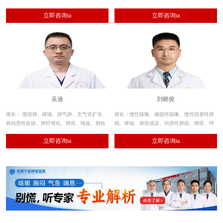
械通气治疗技术，熟练应用呼吸内镜的诊断和
支气管扩张、间质性肺炎、肺部感染、肺纤维
立即咨询ta
立即咨询ta
治疗性应用及肺功能测定。
化、肺结节、呼吸衰竭等呼吸系统疾病的诊
治。
吴迪
刘晓俊
擅长： 慢阻肺、哮喘、肺气肿、支气管扩张、
擅长：慢性咳嗽、顽固性咳嗽、慢性阻塞性肺
肺间质性疾病、肺纤维化、肺癌、咯血、肺栓
病、哮喘、肺部感染、间质性肺病、肺癌、呼
塞、肺癌、肺动脉高压、肺血管畸形等疾病的
吸衰竭等呼吸系统肺部炎症及气道疾病的诊
立即咨询ta
立即咨询ta
诊治。
治。