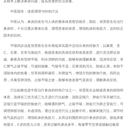
从根本上解决鼻炎问题，提高患者的生活质量。
中医固本：体质调理与特色疗法
中医认为，鼻炎的发生与人体的整体体质密切相关，因此，张景医生在治疗
鼻炎时，十分注重从整体出发，调理患者的体质，增强机体的免疫力，达到扶正
固本的目的。
平喘四步汤是张景医生在长期临床实践中总结出来的经验方，以麻黄、杏
仁、石膏、甘草为基础方，根据患者的具体症状和体质差异，进行灵活辨证加
减。麻黄具有宣肺平喘、利水消肿的功效，能够有效缓解鼻塞、流涕等症状；杏
仁降气止咳平喘，可减轻咳嗽、气喘等不适；石膏清热泻火、除烦止渴，有助于
清除体内的热毒；甘草则调和诸药，补脾益气，增强方剂的整体疗效。四药合
用，共奏宣肺清热、止咳平喘之效，能够有效改善气道炎症，缓解鼻炎症状。
穴位贴敷也是中医治疗鼻炎的特色疗法之一。张景医生会根据患者的病情和
体质，选择在三伏天或三九天进行穴位贴敷，选取定喘穴、肺俞穴等关键穴位。
定喘穴是平喘的经验效穴，能够通利肺气、止咳平喘；肺俞穴为肺之背俞穴，可
调理肺脏功能，补虚清热。通过在这些穴位上贴敷中药，能够刺激穴位，调节经
络气血的运行，增强机体的免疫力，从而达到预防和治疗鼻炎的目的。据临床案
例显示，8 岁的患儿小杰，患有过敏性鼻炎多年，每逢季节交替或接触过敏原