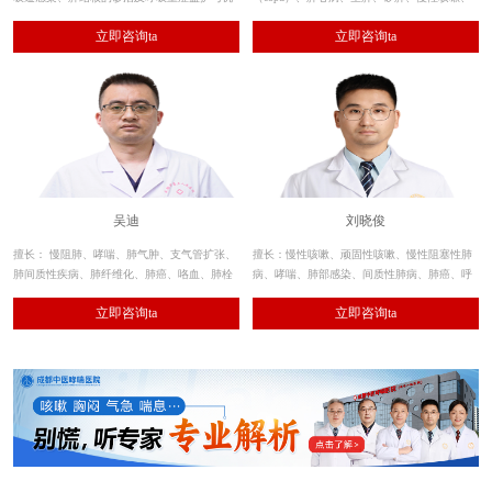
械通气治疗技术，熟练应用呼吸内镜的诊断和
支气管扩张、间质性肺炎、肺部感染、肺纤维
立即咨询ta
立即咨询ta
治疗性应用及肺功能测定。
化、肺结节、呼吸衰竭等呼吸系统疾病的诊
治。
吴迪
刘晓俊
擅长： 慢阻肺、哮喘、肺气肿、支气管扩张、
擅长：慢性咳嗽、顽固性咳嗽、慢性阻塞性肺
肺间质性疾病、肺纤维化、肺癌、咯血、肺栓
病、哮喘、肺部感染、间质性肺病、肺癌、呼
塞、肺癌、肺动脉高压、肺血管畸形等疾病的
吸衰竭等呼吸系统肺部炎症及气道疾病的诊
立即咨询ta
立即咨询ta
诊治。
治。