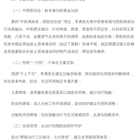
（一）中西医结合：标本兼治的黄金法则
秉持“中医调体质，西医控症状” 理念，李勇医生将中医整体观与西医精准治
疗深度融合。中医辨证施治，针对肺虚、脾虚、肾虚等不同证型，分别采用玉屏
风散、六君子汤、金匮肾气丸等经典方剂调理，改善机体免疫失衡；西医则在急
性发作期运用短效 β₂受体激动剂（如沙丁胺醇）快速平喘，稳定期通过吸入性糖
皮质激素联合长效 β₂受体激动剂控制气道炎症，降低发作频率。
（二）拒绝“一刀切”：个体化方案定制
强调“千人千方”，李勇医生通过过敏原检测、肺功能评估等精准判断病情，
结合患者年龄、职业、生活环境制定专属方案：
儿童哮喘：选用趣味雾化装置及口感改良药物，减少治疗抵触；
职业性哮喘：深入分析工作环境诱因，提供防护建议与用药调整；
过敏相关性哮喘：结合脱敏治疗与生活规避指导，从源头阻断发作。
（三）全程管理：从治疗到预防的闭环守护
提出“哮喘治疗三分靠治，七分靠管”，建立全周期管理体系：