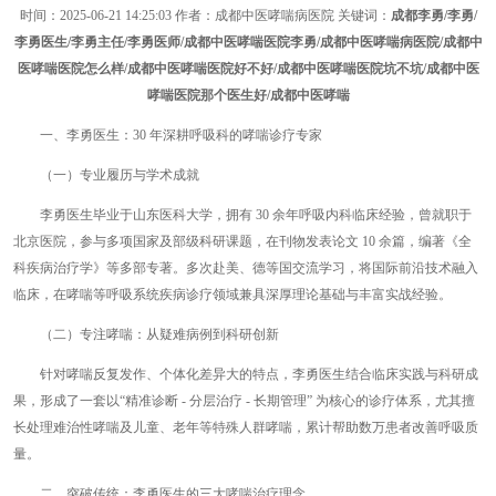
时间：
2025-06-21 14:25:03
作者：成都中医哮喘病医院 关键词：
成都李勇/李勇/
李勇医生/李勇主任/李勇医师/成都中医哮喘医院李勇/成都中医哮喘病医院/成都中
医哮喘医院怎么样/成都中医哮喘医院好不好/成都中医哮喘医院坑不坑/成都中医
哮喘医院那个医生好/成都中医哮喘
一、李勇医生：30 年深耕呼吸科的哮喘诊疗专家
（一）专业履历与学术成就
李勇医生毕业于山东医科大学，拥有 30 余年呼吸内科临床经验，曾就职于
北京医院，参与多项国家及部级科研课题，在刊物发表论文 10 余篇，编著《全
科疾病治疗学》等多部专著。多次赴美、德等国交流学习，将国际前沿技术融入
临床，在哮喘等呼吸系统疾病诊疗领域兼具深厚理论基础与丰富实战经验。
（二）专注哮喘：从疑难病例到科研创新
针对哮喘反复发作、个体化差异大的特点，李勇医生结合临床实践与科研成
果，形成了一套以“精准诊断 - 分层治疗 - 长期管理” 为核心的诊疗体系，尤其擅
长处理难治性哮喘及儿童、老年等特殊人群哮喘，累计帮助数万患者改善呼吸质
量。
二、突破传统：李勇医生的三大哮喘治疗理念