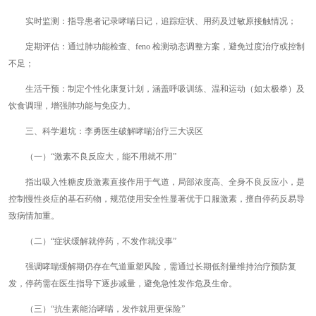
实时监测：指导患者记录哮喘日记，追踪症状、用药及过敏原接触情况；
定期评估：通过肺功能检查、feno 检测动态调整方案，避免过度治疗或控制
不足；
生活干预：制定个性化康复计划，涵盖呼吸训练、温和运动（如太极拳）及
饮食调理，增强肺功能与免疫力。
三、科学避坑：李勇医生破解哮喘治疗三大误区
（一）“激素不良反应大，能不用就不用”
指出吸入性糖皮质激素直接作用于气道，局部浓度高、全身不良反应小，是
控制慢性炎症的基石药物，规范使用安全性显著优于口服激素，擅自停药反易导
致病情加重。
（二）“症状缓解就停药，不发作就没事”
强调哮喘缓解期仍存在气道重塑风险，需通过长期低剂量维持治疗预防复
发，停药需在医生指导下逐步减量，避免急性发作危及生命。
（三）“抗生素能治哮喘，发作就用更保险”