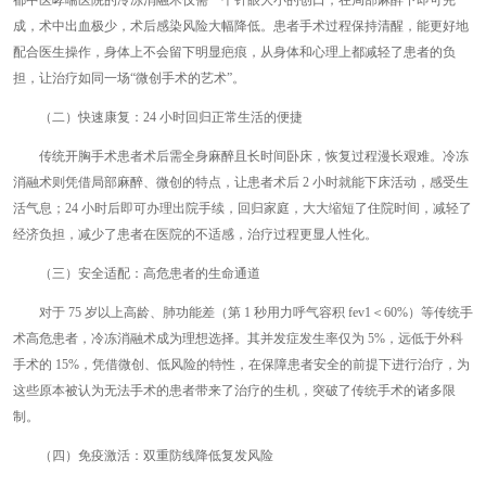
都中医哮喘医院的冷冻消融术仅需一个针眼大小的创口，在局部麻醉下即可完
成，术中出血极少，术后感染风险大幅降低。患者手术过程保持清醒，能更好地
配合医生操作，身体上不会留下明显疤痕，从身体和心理上都减轻了患者的负
担，让治疗如同一场“微创手术的艺术”。
（二）快速康复：24 小时回归正常生活的便捷
传统开胸手术患者术后需全身麻醉且长时间卧床，恢复过程漫长艰难。冷冻
消融术则凭借局部麻醉、微创的特点，让患者术后 2 小时就能下床活动，感受生
活气息；24 小时后即可办理出院手续，回归家庭，大大缩短了住院时间，减轻了
经济负担，减少了患者在医院的不适感，治疗过程更显人性化。
（三）安全适配：高危患者的生命通道
对于 75 岁以上高龄、肺功能差（第 1 秒用力呼气容积 fev1＜60%）等传统手
术高危患者，冷冻消融术成为理想选择。其并发症发生率仅为 5%，远低于外科
手术的 15%，凭借微创、低风险的特性，在保障患者安全的前提下进行治疗，为
这些原本被认为无法手术的患者带来了治疗的生机，突破了传统手术的诸多限
制。
（四）免疫激活：双重防线降低复发风险