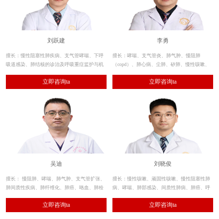
刘跃建
李勇
擅长：慢性阻塞性肺疾病、支气管哮喘、下呼
擅长：哮喘、支气管炎、肺气肿、慢阻肺
吸道感染、肺结核的诊治及呼吸重症监护与机
（copd）、肺心病、尘肺、矽肺、慢性咳嗽、
械通气治疗技术，熟练应用呼吸内镜的诊断和
支气管扩张、间质性肺炎、肺部感染、肺纤维
立即咨询ta
立即咨询ta
治疗性应用及肺功能测定。
化、肺结节、呼吸衰竭等呼吸系统疾病的诊
治。
吴迪
刘晓俊
擅长： 慢阻肺、哮喘、肺气肿、支气管扩张、
擅长：慢性咳嗽、顽固性咳嗽、慢性阻塞性肺
肺间质性疾病、肺纤维化、肺癌、咯血、肺栓
病、哮喘、肺部感染、间质性肺病、肺癌、呼
塞、肺癌、肺动脉高压、肺血管畸形等疾病的
吸衰竭等呼吸系统肺部炎症及气道疾病的诊
立即咨询ta
立即咨询ta
诊治。
治。