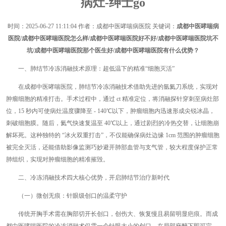
病灶-绅士go
时间：
2025-06-27 11:11:04
作者：成都中医哮喘病医院 关键词：
成都中医哮喘病
医院/成都中医哮喘医院怎么样/成都中医哮喘医院好不好/成都中医哮喘医院坑不
坑/成都中医哮喘医院那个医生好/成都中医哮喘医院有什么优势？
一、肺结节冷冻消融技术原理：超低温下的精准“细胞灭活”
在成都中医哮喘医院，肺结节冷冻消融技术借助先进的氩氦刀系统，实现对
肿瘤细胞的精准打击。手术过程中，通过 ct 精准定位，将消融探针穿刺至病灶部
位，15 秒内可使病灶温度骤降至 - 140℃以下，肿瘤细胞内迅速形成尖锐冰晶，
刺破细胞膜。随后，氦气快速复温至 40℃以上，通过剧烈的冷热交替，让细胞崩
解坏死。这种独特的 “冰火双重打击”，不仅能确保病灶边缘 1cm 范围的肿瘤细胞
被完全灭活，还能借助影像监测巧妙避开肺部血管与支气管，较大程度保护正常
肺组织，实现对肿瘤细胞的精准摧毁。
二、冷冻消融技术四大核心优势，开启肺结节治疗新时代
（一）微创无痕：针眼级创口的温柔守护
传统开胸手术需在胸部切开长创口，创伤大、恢复慢且易留明显疤痕。而成