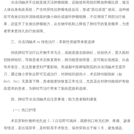
冷冻消融术不仅能直接灭活肿瘤细胞，还能使坏死组织释放肿瘤抗原，激活
人体自身免疫系统，产生特异性抗肿瘤免疫反应，形成“原位疫苗” 效应。这种效
应可有效识别并清除残留的微小病灶或循环肿瘤细胞，不仅增强了局部治疗效
果，还提升了全身抗肿瘤能力，从生物学机制上降低了肺结节的复发概率，为患
者带来更持久的疗效保障。
三、冷冻消融术 vs 传统治疗：革新性突破带来新选择
传统肺结节治疗以开胸手术为主，虽能直接去除病灶，但创伤大，需大面积
切除肺组织，导致患者术后恢复期长，肺功能受损明显，还可能出现感染、出血
等并发症，生活质量受到严重影响。而成都中医哮喘医院的冷冻消融术无需开
刀，通过微小穿刺点即可完成治疗，对肺组织损伤小，术后肺功能指标（如
fev1、fvc）无显著下降，患者能更快恢复正常生活，尤其适合对肺功能保护有较
高需求的患者，为肺结节治疗带来了新的思路和选择。
四、肺结节冷冻消融术后注意事项：助力患者顺利康复
（一）伤口护理
术后穿刺针敷料包扎处 2 - 3 日后即可揭掉，观察伤口有无红肿、疼痛、渗液
等情况，若出现异常，及时联系手术医生。保持穿刺点干燥 3 天，避免感染。