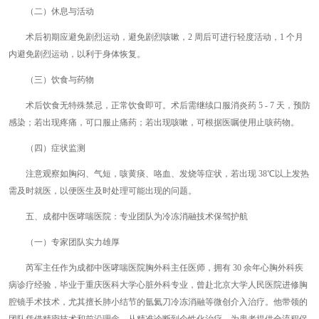
（二）休息与活动
术后初期应避免剧烈运动，避免剧烈咳嗽，2 周后可进行轻度活动，1 个月
内避免剧烈运动，以利于身体恢复。
（三）饮食与药物
术后饮食无特殊禁忌，正常饮食即可。术后需继续口服消炎药 5 - 7 天，预防
感染；若出现疼痛，可口服止痛药；若出现咳嗽，可根据医嘱使用止咳药物。
（四）症状监测
注意观察如胸闷、气短，咳黄痰、咯血、发烧等症状，若出现 38℃以上发热
需及时就医，以便医生及时处理可能出现的问题。
五、成都中医哮喘医院：专业团队为冷冻消融技术保驾护航
（一）专家团队实力雄厚
芮军主任作为成都中医哮喘医院胸外科主任医师，拥有 30 余年心胸外科疾
病诊疗经验，毕业于重庆医科大学心脏外科专业，曾赴北京大学人民医院进修胸
腔镜手术技术，尤其擅长肺小结节的氩氦刀冷冻消融等微创介入治疗。他带领的