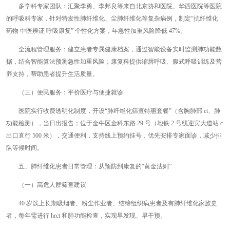
多学科专家团队：汇聚李勇、李邦良等来自北京协和医院、华西医院等医院
的呼吸科专家，针对特发性肺纤维化、尘肺纤维化等复杂病例，制定“抗纤维化
药物 中医辨证 呼吸康复” 个性化方案，年急性加重风险降低 47%。
全流程管理服务：建立患者专属健康档案，通过智能设备实时监测肺功能数
据，结合智能算法预测急性加重风险；康复科提供缩唇呼吸、腹式呼吸训练及营
养支持，帮助患者提升生活质量。
（三）便民服务：平价医疗与便捷就诊
医院实行收费透明化制度，开设“肺纤维化筛查特惠套餐”（含胸肺部 ct、肺
功能检测），当日出报告；位于金牛区金科东路 29 号（地铁 2 号线迎宾大道站 c
出口直行 500 米），交通便利，支持线上预约挂号，优先安排专家面诊，减少排
队等候时间。
五、肺纤维化患者日常管理：从预防到康复的“黄金法则”
（一）高危人群筛查建议
40 岁以上长期吸烟者、粉尘作业者、结缔组织病患者及有肺纤维化家族史
者，每年需进行 hrct 和肺功能检查，实现早发现、早干预。