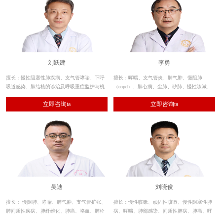
刘跃建
李勇
擅长：慢性阻塞性肺疾病、支气管哮喘、下呼
擅长：哮喘、支气管炎、肺气肿、慢阻肺
吸道感染、肺结核的诊治及呼吸重症监护与机
（copd）、肺心病、尘肺、矽肺、慢性咳嗽、
械通气治疗技术，熟练应用呼吸内镜的诊断和
支气管扩张、间质性肺炎、肺部感染、肺纤维
立即咨询ta
立即咨询ta
治疗性应用及肺功能测定。
化、肺结节、呼吸衰竭等呼吸系统疾病的诊
治。
吴迪
刘晓俊
擅长： 慢阻肺、哮喘、肺气肿、支气管扩张、
擅长：慢性咳嗽、顽固性咳嗽、慢性阻塞性肺
肺间质性疾病、肺纤维化、肺癌、咯血、肺栓
病、哮喘、肺部感染、间质性肺病、肺癌、呼
塞、肺癌、肺动脉高压、肺血管畸形等疾病的
吸衰竭等呼吸系统肺部炎症及气道疾病的诊