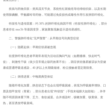
需重点防护。
疾病与药物关联：类风湿关节炎、系统性红斑狼疮等结缔组织病，以及长期
使用胺碘酮、甲氨蝶呤等药物，可能通过免疫损伤或毒性作用引发肺部纤维化。
特发性与遗传因素：约 30% 的肺纤维化病因不明（特发性肺纤维化），部分
患者存在 muc5b 等基因变异，家族聚集现象提示遗传易感性。
二、警惕肺纤维化“无声预警”：从早期信号到典型症状
（一）隐匿起病：早期症状易被忽视
轻度肺纤维化患者早期常表现为活动后胸闷气短（如爬楼梯、快走时气
促）、刺激性干咳（痰少且常规止咳药效果不佳），因症状轻微易被误诊为亚健
康或普通呼吸道感染，40 岁以上长期吸烟者、粉尘接触者需定期筛查。
（二）病情进展：中晚期典型体征
随着纤维化加重，静息状态下也会出现呼吸困难，表现为呼吸频率增快、口
唇及指甲发绀（青紫），部分患者出现“杵状指”（手指末端膨大如鼓槌），并伴
随不明原因体重下降、乏力、食欲减退。合并感染时，咳嗽加重、咳黄痰、发
热，甚至诱发呼吸衰竭。