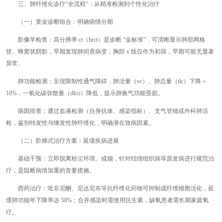
三、肺纤维化诊疗“全流程”：从精准检测到个性化治疗
（一）黄金诊断组合：明确病情分期
影像学检查：高分辨率 ct（hrct）是诊断 “金标准”，可清晰显示肺部网格
状、蜂窝状阴影，早期发现肺间质病变；胸部 x 线仅作为初筛，早期可能无显著
异常。
肺功能检测：呈现限制性通气障碍，肺活量（vc）、肺总量（tlc）下降＞
10%，一氧化碳弥散量（dlco）降低，提示肺换气功能受损。
病因排查：通过血液检测（自身抗体、感染指标）、支气管镜或外科肺活
检，鉴别特发性与继发性肺纤维化，明确潜在致病因素。
（二）阶梯式治疗方案：延缓疾病进展
基础干预：立即脱离粉尘环境、戒烟，针对结缔组织病等原发病进行规范治
疗，是阻断病情加重的首要措施。
西药治疗：吡非尼酮、尼达尼布等抗纤维化药物可抑制成纤维细胞活化，延
缓肺功能年下降率达 50%；合并感染时需使用抗生素，缺氧患者需长期家庭氧
疗。