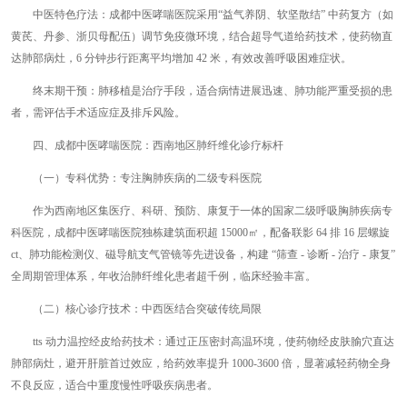
中医特色疗法：成都中医哮喘医院采用“益气养阴、软坚散结” 中药复方（如
黄芪、丹参、浙贝母配伍）调节免疫微环境，结合超导气道给药技术，使药物直
达肺部病灶，6 分钟步行距离平均增加 42 米，有效改善呼吸困难症状。
终末期干预：肺移植是治疗手段，适合病情进展迅速、肺功能严重受损的患
者，需评估手术适应症及排斥风险。
四、成都中医哮喘医院：西南地区肺纤维化诊疗标杆
（一）专科优势：专注胸肺疾病的二级专科医院
作为西南地区集医疗、科研、预防、康复于一体的国家二级呼吸胸肺疾病专
科医院，成都中医哮喘医院独栋建筑面积超 15000㎡，配备联影 64 排 16 层螺旋
ct、肺功能检测仪、磁导航支气管镜等先进设备，构建 “筛查 - 诊断 - 治疗 - 康复”
全周期管理体系，年收治肺纤维化患者超千例，临床经验丰富。
（二）核心诊疗技术：中西医结合突破传统局限
tts 动力温控经皮给药技术：通过正压密封高温环境，使药物经皮肤腧穴直达
肺部病灶，避开肝脏首过效应，给药效率提升 1000-3600 倍，显著减轻药物全身
不良反应，适合中重度慢性呼吸疾病患者。