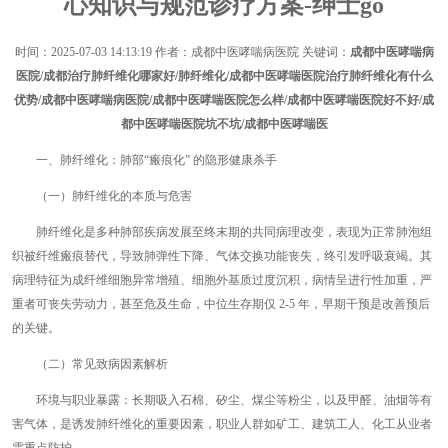
心知识与规范诊疗方案-绅士go
时间：
2025-07-03 14:13:19
作者：成都中医哮喘病医院 关键词：
成都中医哮喘病
医院/成都治疗肺纤维化哪家好/肺纤维化/成都中医哮喘医院治疗肺纤维化有什么
优势/成都中医哮喘病医院/成都中医哮喘医院怎么样/成都中医哮喘医院好不好/成
都中医哮喘医院坑不坑/成都中医哮喘医
一、肺纤维化：肺部“瘢痕化” 的隐形健康杀手
（一）肺纤维化的本质与危害
肺纤维化是多种肺部疾病发展至终末期的共同病理改变，表现为正常肺泡组
织被纤维瘢痕替代，导致肺弹性下降、气体交换功能丧失，终引发呼吸衰竭。其
病理特征为成纤维细胞异常增殖、细胞外基质过度沉积，病情呈进行性加重，严
重者可丧失劳动力，甚至危及生命，中位生存期仅 2-5 年，早期干预是改善预后
的关键。
（二）常见致病因素解析
环境与职业暴露：长期吸入石棉、矽尘、煤尘等粉尘，以及甲醛、油烟等有
害气体，是诱发肺纤维化的重要因素，职业人群如矿工、建筑工人、化工从业者