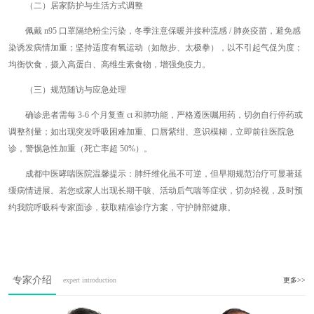
（二）居家防护与生活方式调整
佩戴 n95 口罩隔绝粉尘污染，冬季注意保暖并接种流感 / 肺炎疫苗，避免感
染诱发病情加重；坚持适度有氧运动（如散步、太极拳），以不引起气促为度；
均衡饮食，摄入高蛋白、高维生素食物，增强免疫力。
（三）规范随访与应急处理
确诊患者需每 3-6 个月复查 ct 和肺功能，严格遵医嘱用药，切勿自行停药或
调整剂量；如出现突发呼吸困难加重、口唇紫绀、意识模糊，立即前往医院急
诊，警惕急性加重（死亡率超 50%）。
成都中医哮喘医院温馨提示：肺纤维化虽不可逆，但早期规范治疗可显著延
缓病情进展。若您或家人出现长期干咳、活动后气喘等症状，切勿轻视，及时预
约我院呼吸科专家面诊，获取精准诊疗方案，守护肺部健康。
专家介绍
expert introduction
更多>>