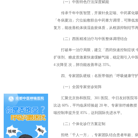
（一）中医特色疗法深度赋能
传承千年中医智慧，开展针灸定喘、中药雾化吸
「冬病夏治」穴位贴敷联合中药膏方调理，可降低发作
复方，能改善机体痰湿血瘀体质，从根源抑制结节
（二）西医精准治疗与中医整体调理结合
打破单一治疗局限，建立「西药快速控制症状 
扩张剂、糖皮质激素快速缓解气喘，稳定期引入中
4 次降至 次，肺功能改善率达 35%。
四、专家团队硬核：名医带领的「呼吸健康守
（一）全国专家坐诊矩阵
汇聚北京协和医院、301 医院、中日友好医
比达 60%，平均临床经验超 20 年。专家张纾
喘控制率提升至 85%，达到国际先进水平。
（二）个体化诊疗方案定制
拒绝「千人一方」，专家团队结合患者年龄、病