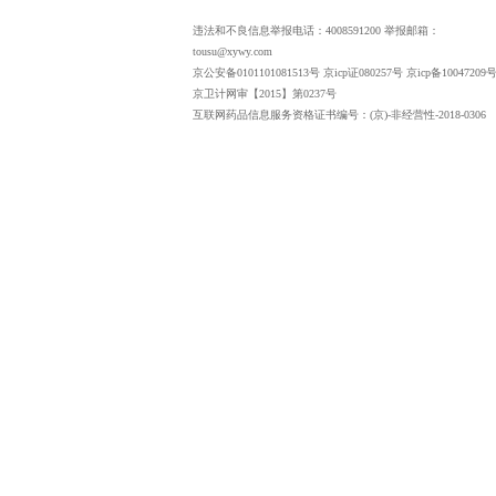
违法和不良信息举报电话：4008591200 举报邮箱：
tousu@xywy.com
京公安备0101101081513号 京icp证080257号 京icp备10047209号
京卫计网审【2015】第0237号
互联网药品信息服务资格证书编号：(京)-非经营性-2018-0306