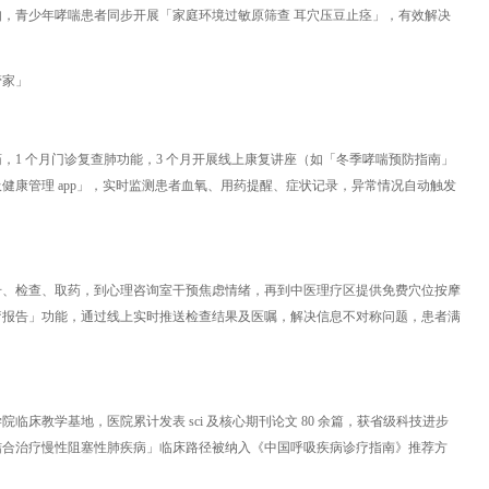
，青少年哮喘患者同步开展「家庭环境过敏原筛查 耳穴压豆止痉」，有效解决
管家」
药，1 个月门诊复查肺功能，3 个月开展线上康复讲座（如「冬季哮喘预防指南」
健康管理 app」，实时监测患者血氧、用药提醒、症状记录，异常情况自动触发
号、检查、取药，到心理咨询室干预焦虑情绪，再到中医理疗区提供免费穴位按摩
疗报告」功能，通过线上实时推送检查结果及医嘱，解决信息不对称问题，患者满
床教学基地，医院累计发表 sci 及核心期刊论文 80 余篇，获省级科技进步
西医结合治疗慢性阻塞性肺疾病」临床路径被纳入《中国呼吸疾病诊疗指南》推荐方
。