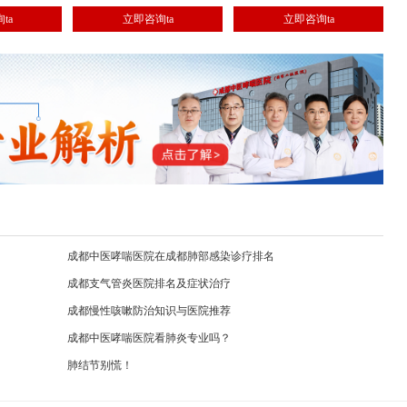
管扩张、间质性
肺癌、咯血、肺栓塞、肺癌、肺动脉
性肺病、肺癌、呼吸衰竭等呼吸系统
ta
立即咨询ta
立即咨询ta
纤维化、肺结
高压、肺血管畸形等疾病的诊治。
肺部炎症及气道疾病的诊治。
系统疾病的诊
成都中医哮喘医院在成都肺部感染诊疗排名
成都支气管炎医院排名及症状治疗
成都慢性咳嗽防治知识与医院推荐
成都中医哮喘医院看肺炎专业吗？
肺结节别慌！