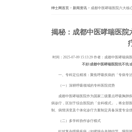
绅士网首页
>
新闻资讯
> 成都中医哮喘医院六大核
揭秘：成都中医哮喘医院
时间：
2025-07-09 15:13:29
作者：成都中医哮喘病医
不好/成都中医哮喘医院坑不坑
一、专科定位精准：聚焦呼吸疾病的「专病专
（一）深耕呼吸领域的专科医院优势
成都中医哮喘医院作为国家二级重点呼吸胸肺疾
病诊疗，区别于综合医院的「全科模式」，将全部医
制、病情演变及个体化诊疗方案制定具备深度专业优
（二）多学科协作诊疗模式
针对复杂呼吸疾病（如哮喘合并肺结节、慢阻