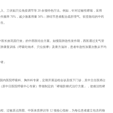
入、三伏贴穴位免疫调节等 20 余项特色疗法。例如，针对过敏性哮喘，采用
频率 70%，减少激素用量 50%；肺结节患者配合疏肝理气、软坚散结的中药
再生。
中医长效巩固疗效」的中西医结合方案。如慢阻肺急性发作期，西医通过支气管
医肺康复训练（呼吸吐纳术、穴位按摩）及膏方滋补，患者年急性加重次数从平均
护者」
院等国内医院呼吸科、胸外科专家，定期开展远程会诊及线下门诊，其中主任医师占
难教授（原中日医院呼吸中心专家）带领制定的「哮喘阶梯式治疗方案」，使难治性哮
程、过敏原点阵图、中医体质辨识等 12 项核心指标，为每位患者建立包含药物