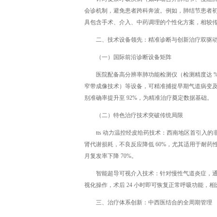
会诊机制，避免患者跨科奔波。例如，肺结节患者初诊
具包含手术、介入、中药调理的个性化方案，相较传统
二、技术设备领先：精准诊断与创新治疗双驱
（一）国际前沿诊断设备矩阵
医院配备高分辨率肺功能检测仪（检测精度达 %）、联
窄带成像技术）等设备，可精准捕捉早期气道病变
别准确率提升至 92%，为精准治疗奠定数据基础。
（二）特色治疗技术突破传统局限
tts 动力温控经皮给药技术：西南地区首引
肾代谢损耗，不良反应降低 60%，尤其适用于耐药性
月复发率下降 70%。
智能超导可视介入技术：针对慢性气道炎症，
视化操作，术后 24 小时即可恢复正常呼吸功能，相
三、治疗体系创新：中西医结合的全周期管理