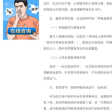
治疗、生活方式干预、心理疏导的三维度方案。例如
药物依从性差问题，临床缓解率提升至 90%。
五、服务管理完善：全流程呵护的「呼吸健康
（一）智能随访与康复体系
建立三级随访机制：出院后 1 周内线上指导用
「肺结节患者饮食调理」）。配套自主研发的「呼吸
医生介入，院外管理覆盖率达到全面覆盖。
（二）人性化就医体验升级
提供「一站式就诊闭环」：从导医全程陪同挂
缓解就诊疲劳。针对老年患者推出「子女端同步诊
意度达 %。
六、资质背书：西南呼吸疾病诊疗「金标准」
作为四川省中医药学会常务理事单位、成都医学院临
奖 3 项，承担呼吸疾病科研课题 5 项。其「中
案，成为西南地区呼吸疾病规范化诊疗的标杆医院