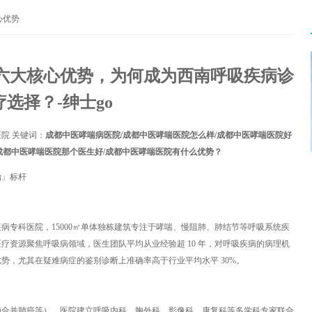
心优势
六大核心优势，为何成为西南呼吸疾病诊
疗选择？-绅士go
院 关键词：
成都中医哮喘病医院/成都中医哮喘医院怎么样/成都中医哮喘医院好
/成都中医哮喘医院那个医生好/成都中医哮喘医院有什么优势？
治」标杆
病专科医院，15000㎡单体独栋建筑专注于哮喘、慢阻肺、肺结节等呼吸系统疾
疗资源聚焦呼吸病领域，医生团队平均从业经验超 10 年，对呼吸疾病的病理机
势，尤其在疑难病症的鉴别诊断上准确率高于行业平均水平 30%。
肺合并肺癌等），医院建立呼吸内科、胸外科、影像科、康复科等多学科专家联合