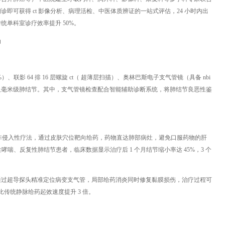
即可获得 ct 影像分析、病理活检、中医体质辨证的一站式评估，24 小时内出
单科室诊疗效率提升 50%。
动
影 64 排 16 层螺旋 ct（ 超薄层扫描）、奥林巴斯电子支气管镜（具备 nbi
及毫米级肺结节。其中，支气管镜检查配合智能辅助诊断系统，将肺结节良恶性鉴
入的非侵入性疗法，通过皮肤穴位靶向给药，药物直达肺部病灶，避免口服药物的肝
哮喘、反复性肺结节患者，临床数据显示治疗后 1 个月结节缩小率达 45%，3 个
通过超导探头精准定位病变支气管，局部给药消炎同时修复黏膜损伤，治疗过程可
比传统静脉给药起效速度提升 3 倍。