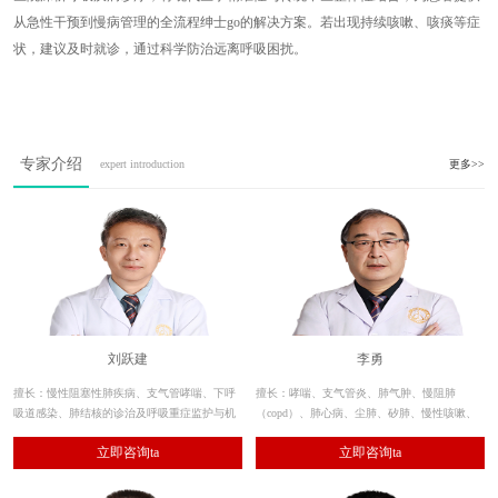
从急性干预到慢病管理的全流程绅士go的解决方案。若出现持续咳嗽、咳痰等症
状，建议及时就诊，通过科学防治远离呼吸困扰。
专家介绍
expert introduction
更多>>
刘跃建
李勇
擅长：慢性阻塞性肺疾病、支气管哮喘、下呼
擅长：哮喘、支气管炎、肺气肿、慢阻肺
吸道感染、肺结核的诊治及呼吸重症监护与机
（copd）、肺心病、尘肺、矽肺、慢性咳嗽、
械通气治疗技术，熟练应用呼吸内镜的诊断和
支气管扩张、间质性肺炎、肺部感染、肺纤维
立即咨询ta
立即咨询ta
治疗性应用及肺功能测定。
化、肺结节、呼吸衰竭等呼吸系统疾病的诊
治。