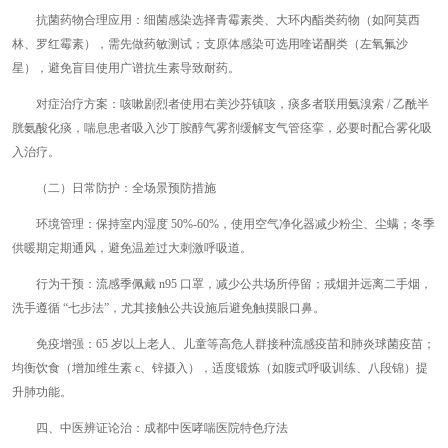
抗菌药物合理应用：细菌感染选择青霉素类、大环内酯类药物（如阿莫西
林、罗红霉素），需先做药敏测试；支原体感染可选用喹诺酮类（左氧氟沙
星），避免盲目使用广谱抗生素导致耐药。
对症治疗方案：咳嗽剧烈者使用右美沙芬镇咳，痰多者联用氨溴索 / 乙酰半
胱氨酸化痰，喘息患者吸入沙丁胺醇气雾剂缓解支气管痉挛，必要时配合雾化吸
入治疗。
（二）日常防护：全场景预防措施
环境管理：保持室内湿度 50%-60%，使用空气净化器减少粉尘、尘螨；冬季
供暖期定期通风，避免温差过大刺激呼吸道。
行为干预：流感季佩戴 n95 口罩，减少公共场所停留；戒烟并远离二手烟，
洗手遵循 “七步法”，尤其接触公共设施后避免触摸眼口鼻。
免疫增强：65 岁以上老人、儿童等高危人群接种流感疫苗和肺炎球菌疫苗；
均衡饮食（增加维生素 c、锌摄入），适度锻炼（如腹式呼吸训练、八段锦）提
升肺功能。
四、中医辨证论治：成都中医哮喘医院特色疗法