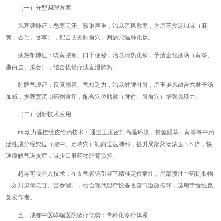
（一）分型调理方案
风寒袭肺证：恶寒无汗、咳嗽声重，治以疏风散寒，方用三拗汤加减（麻
黄、杏仁、甘草），配合艾灸肺俞穴、列缺穴温肺化饮。
痰热郁肺证：咳黄脓痰、口干便秘，治以清热化痰，予清金化痰汤（黄芩、
桑白皮、瓜蒌），结合拔罐疗法宣泄肺热。
肺脾气虚证：反复感冒、气短乏力，治以健脾补肺，用玉屏风散合六君子汤
加减，推荐黄芪山药粥食疗，配合穴位贴敷（脾俞、肺俞穴）增强免疫力。
（二）创新技术应用
tts 动力温控经皮给药技术：通过正压密封高温环境，将鱼腥草、黄芩等中药
活性成分经穴位（膻中、定喘穴）靶向送达肺部，提升局部药物浓度 3-5 倍，快
速缓解气道炎症，减少口服药物肝肾负担。
超导可视介入技术：在支气管镜引导下精准定位病灶，局部喷注中药提取物
（如川贝母皂苷、苦参碱），结合现代理疗设备改善气道微循环，适用于慢性反
复发作者。
五、成都中医哮喘医院诊疗优势：专科化诊疗体系