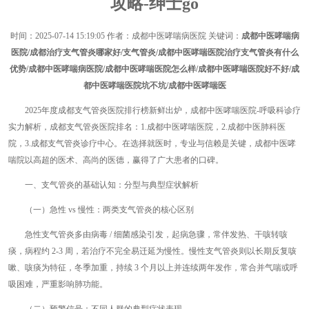
攻略-绅士go
时间：
2025-07-14 15:19:05
作者：成都中医哮喘病医院 关键词：
成都中医哮喘病
医院/成都治疗支气管炎哪家好/支气管炎/成都中医哮喘医院治疗支气管炎有什么
优势/成都中医哮喘病医院/成都中医哮喘医院怎么样/成都中医哮喘医院好不好/成
都中医哮喘医院坑不坑/成都中医哮喘医
2025年度成都支气管炎医院排行榜新鲜出炉，成都中医哮喘医院-呼吸科诊疗
实力解析，成都支气管炎医院排名：1.成都中医哮喘医院，2.成都中医肺科医
院，3.成都支气管炎诊疗中心。在选择就医时，专业与信赖是关键，成都中医哮
喘院以高超的医术、高尚的医德，赢得了广大患者的口碑。
一、支气管炎的基础认知：分型与典型症状解析
（一）急性 vs 慢性：两类支气管炎的核心区别
急性支气管炎多由病毒 / 细菌感染引发，起病急骤，常伴发热、干咳转咳
痰，病程约 2-3 周，若治疗不完全易迁延为慢性。慢性支气管炎则以长期反复咳
嗽、咳痰为特征，冬季加重，持续 3 个月以上并连续两年发作，常合并气喘或呼
吸困难，严重影响肺功能。