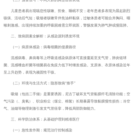
（二）预警信号：不同人群的典型症状表现
儿童患者易出现喘息性咳嗽、拒食、睡眠不安；老年患者多表现为晨起剧烈
咳痰、活动后气短；吸烟者咳嗽常伴焦油样黏痰，过敏体质者可能合并胸闷、咽
喉刺激感。出现持续加重的呼吸困难需立即就医，警惕发展为肺气肿或慢阻肺。
二、致病因素全解析：从感染源到诱发环境
（一）病原体感染：病毒细菌的侵袭路径
流感病毒、鼻病毒等上呼吸道感染病原体可直接蔓延至支气管，肺炎链球
菌、流感嗜血杆菌等细菌易在免疫力低下时继发感染。支原体、衣原体感染近年
呈上升趋势，表现为顽固性干咳。
（二）环境与生活方式：隐形致病“推手”
吸烟（包括二手烟）是重要诱因，尼古丁破坏支气管黏膜纤毛清除功能；空
气污染（、臭氧）、职业粉尘（煤尘、棉絮）长期暴露导致黏膜慢性损伤；冷空
气、油烟等物理刺激引发支气管痉挛，降低局部防御能力。
三、科学防治体系：从基础护理到精准医疗
（一）急性发作期：规范治疗控制感染