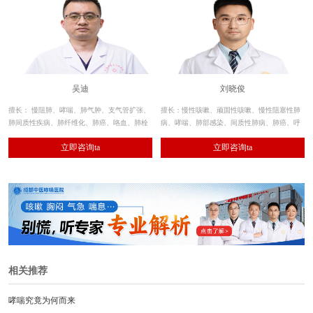
吴迪
刘晓俊
擅长： 慢阻肺、哮喘、肺气肿、支气管扩张、
擅长：慢性咳嗽、顽固性咳嗽、慢性阻塞性肺
肺间质性疾病、肺纤维化、肺癌、咯血、肺栓
病、哮喘、肺部感染、间质性肺病、肺癌、呼
塞、肺癌、肺动脉高压、肺血管畸形等疾病的
吸衰竭等呼吸系统肺部炎症及气道疾病的诊
立即咨询ta
立即咨询ta
诊治。
治。
相关推荐
哮喘究竟为何而来