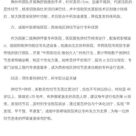
胸外科团队开展胸腔镜微创手术，针对直径≥1cm、边缘不规则、代谢活跃的
恶性结节，精准切除病灶并清扫淋巴结，术中借助荧光显影技术识别微小转移
灶，较大限度保留肺叶功能，术后联合中药加速康复，降低复发转移风险。
六、成都中医哮喘医院：西南地区肺结节诊疗专科优势
作为国家二级胸肺呼吸专科医院，医院聚焦肺结节精准诊疗，配备联影螺旋
ct、德国耶格肺功能仪等先进设备，组建由北京协和医院、华西医院等医院专家
带线的医疗团队，开展 “中西医结合 微创介入” 特色疗法，累计帮助数千例肺结
节患者明确诊断、制定个性化方案。始终坚持平价医疗，提供 ct 当日出报告、专
家门诊线上预约等便捷服务，成为西南地区肺结节患者信赖的专科诊疗选择。
结语：理性看待肺结节，科学防治是关键
肺结节≠肺癌，多数良性结节无需过度治疗，但也不可掉以轻心。特别是 40
岁以上、吸烟史≥20 包年、有肿瘤家族史的高危人群，建议每年进行低剂量 ct 筛
查。发现结节后，及时到专业医院就诊，通过规范评估与个体化治疗，实现 “早
发现、早干预、早康复”。成都中医哮喘医院将以专科实力为支撑，为每一位肺
结节患者的呼吸健康保驾护航。