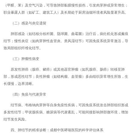
（甲醛、苯）及空气污染，可导致肺部黏膜慢性损伤，引发肉芽肿或异常增生；
职业暴露人群（如矿工、建筑工人）及长期处于厨房油烟环境者风险显著升高。
（二）感染与炎症遗留
肺部感染（如结核分枝杆菌、隐球菌、曲霉菌）治疗后，病灶机化形成瘢痕
结节；慢性炎症（如肉芽肿性血管炎、类风湿结节）可因免疫系统异常激活，导
致局部组织纤维化结节。
（三）肿瘤性病变
原发性肺癌（腺癌、鳞癌）或其他器官肿瘤（如乳腺癌、肠癌）转移至肺
部，形成恶性结节；良性肿瘤（如错构瘤、血管瘤）多由组织异常增生所致，生
长缓慢，边界清晰。
（四）免疫与代谢异常
结节病、韦格纳肉芽肿等自身免疫性疾病，可因免疫系统攻击肺部组织形成
多发性结节；甲状腺疾病、糖尿病等代谢紊乱，可能间接影响肺部微环境，增加
结节发生风险。
四、肺结节的精准诊断：成都中医哮喘医院的科学评估体系