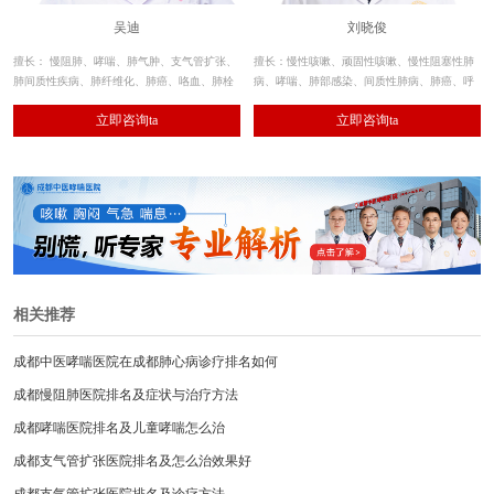
吴迪
刘晓俊
擅长： 慢阻肺、哮喘、肺气肿、支气管扩张、
擅长：慢性咳嗽、顽固性咳嗽、慢性阻塞性肺
肺间质性疾病、肺纤维化、肺癌、咯血、肺栓
病、哮喘、肺部感染、间质性肺病、肺癌、呼
塞、肺癌、肺动脉高压、肺血管畸形等疾病的
吸衰竭等呼吸系统肺部炎症及气道疾病的诊
立即咨询ta
立即咨询ta
诊治。
治。
相关推荐
成都中医哮喘医院在成都肺心病诊疗排名如何
成都慢阻肺医院排名及症状与治疗方法
成都哮喘医院排名及儿童哮喘怎么治
成都支气管扩张医院排名及怎么治效果好
成都支气管扩张医院排名及诊疗方法