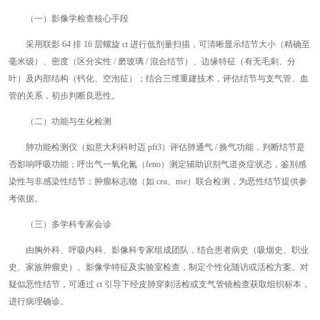
（一）影像学检查核心手段
采用联影 64 排 16 层螺旋 ct 进行低剂量扫描，可清晰显示结节大小（精确至
毫米级）、密度（区分实性 / 磨玻璃 / 混合结节）、边缘特征（有无毛刺、分
叶）及内部结构（钙化、空泡征）；结合三维重建技术，评估结节与支气管、血
管的关系，初步判断良恶性。
（二）功能与生化检测
肺功能检测仪（如意大利科时迈 pft3）评估肺通气 / 换气功能，判断结节是
否影响呼吸功能；呼出气一氧化氮（feno）测定辅助识别气道炎症状态，鉴别感
染性与非感染性结节；肿瘤标志物（如 cea、nse）联合检测，为恶性结节提供参
考依据。
（三）多学科专家会诊
由胸外科、呼吸内科、影像科专家组成团队，结合患者病史（吸烟史、职业
史、家族肿瘤史）、影像学特征及实验室检查，制定个性化随访或活检方案。对
疑似恶性结节，可通过 ct 引导下经皮肺穿刺活检或支气管镜检查获取组织标本，
进行病理确诊。