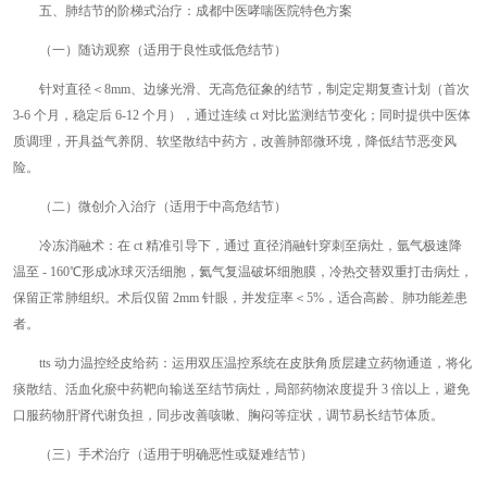
五、肺结节的阶梯式治疗：成都中医哮喘医院特色方案
（一）随访观察（适用于良性或低危结节）
针对直径＜8mm、边缘光滑、无高危征象的结节，制定定期复查计划（首次
3-6 个月，稳定后 6-12 个月），通过连续 ct 对比监测结节变化；同时提供中医体
质调理，开具益气养阴、软坚散结中药方，改善肺部微环境，降低结节恶变风
险。
（二）微创介入治疗（适用于中高危结节）
冷冻消融术：在 ct 精准引导下，通过 直径消融针穿刺至病灶，氩气极速降
温至 - 160℃形成冰球灭活细胞，氦气复温破坏细胞膜，冷热交替双重打击病灶，
保留正常肺组织。术后仅留 2mm 针眼，并发症率＜5%，适合高龄、肺功能差患
者。
tts 动力温控经皮给药：运用双压温控系统在皮肤角质层建立药物通道，将化
痰散结、活血化瘀中药靶向输送至结节病灶，局部药物浓度提升 3 倍以上，避免
口服药物肝肾代谢负担，同步改善咳嗽、胸闷等症状，调节易长结节体质。
（三）手术治疗（适用于明确恶性或疑难结节）