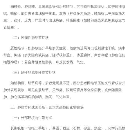
由肺炎、肺结核、真菌感染等引起的结节，常伴随呼吸道症状，如持续性咳
嗽、咳痰，部分患者出现痰中带血、发热（肺炎多为高热，肺结核以午后低热为
主）、盗汗、乏力；严重时可出现胸痛、呼吸困难（如肺部感染累及胸膜或支气
管阻塞）。
（二）肿瘤性肺结节症状
恶性结节（如肺腺癌）早期多无症状，随病情进展可出现刺激性干咳、痰中
带血、胸痛（多为隐痛或钝痛，随呼吸加重）、体重骤降、声音嘶哑（肿瘤侵犯
喉返神经）；若合并阻塞性肺炎，可反复发热、气短。
（三）良性非感染性结节症状
如错构瘤、结节病等，多数无明显不适，部分患者因结节压迫支气管或合并
肺外表现就诊，可见皮肤结节、关节痛、眼葡萄膜炎等全身症状，或伴随慢阻
肺、肺心病基础病的咳喘、胸闷、气短加重。
三、肺结节的成因分析：四大类高危因素需警惕
（一）外部环境与生活方式
长期吸烟（包括二手烟）、暴露于粉尘（石棉、矽尘、煤尘）、化学污染物