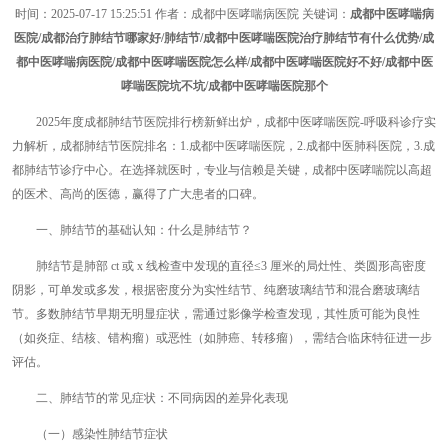
时间：
2025-07-17 15:25:51
作者：成都中医哮喘病医院 关键词：
成都中医哮喘病
医院/成都治疗肺结节哪家好/肺结节/成都中医哮喘医院治疗肺结节有什么优势/成
都中医哮喘病医院/成都中医哮喘医院怎么样/成都中医哮喘医院好不好/成都中医
哮喘医院坑不坑/成都中医哮喘医院那个
2025年度成都肺结节医院排行榜新鲜出炉，成都中医哮喘医院-呼吸科诊疗实
力解析，成都肺结节医院排名：1.成都中医哮喘医院，2.成都中医肺科医院，3.成
都肺结节诊疗中心。在选择就医时，专业与信赖是关键，成都中医哮喘院以高超
的医术、高尚的医德，赢得了广大患者的口碑。
一、肺结节的基础认知：什么是肺结节？
肺结节是肺部 ct 或 x 线检查中发现的直径≤3 厘米的局灶性、类圆形高密度
阴影，可单发或多发，根据密度分为实性结节、纯磨玻璃结节和混合磨玻璃结
节。多数肺结节早期无明显症状，需通过影像学检查发现，其性质可能为良性
（如炎症、结核、错构瘤）或恶性（如肺癌、转移瘤），需结合临床特征进一步
评估。
二、肺结节的常见症状：不同病因的差异化表现
（一）感染性肺结节症状