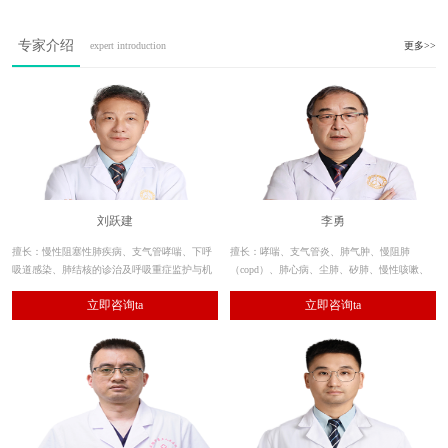
专家介绍
expert introduction
更多>>
刘跃建
李勇
擅长：慢性阻塞性肺疾病、支气管哮喘、下呼
擅长：哮喘、支气管炎、肺气肿、慢阻肺
吸道感染、肺结核的诊治及呼吸重症监护与机
（copd）、肺心病、尘肺、矽肺、慢性咳嗽、
械通气治疗技术，熟练应用呼吸内镜的诊断和
支气管扩张、间质性肺炎、肺部感染、肺纤维
立即咨询ta
立即咨询ta
治疗性应用及肺功能测定。
化、肺结节、呼吸衰竭等呼吸系统疾病的诊
治。