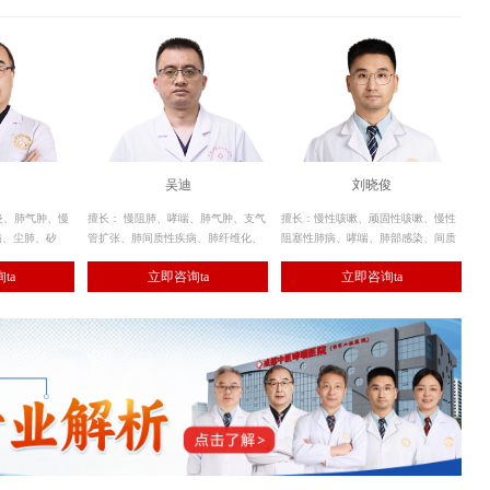
吴迪
刘晓俊
炎、肺气肿、慢
擅长： 慢阻肺、哮喘、肺气肿、支气
擅长：慢性咳嗽、顽固性咳嗽、慢性
病、尘肺、矽
管扩张、肺间质性疾病、肺纤维化、
阻塞性肺病、哮喘、肺部感染、间质
管扩张、间质性
肺癌、咯血、肺栓塞、肺癌、肺动脉
性肺病、肺癌、呼吸衰竭等呼吸系统
ta
立即咨询ta
立即咨询ta
纤维化、肺结
高压、肺血管畸形等疾病的诊治。
肺部炎症及气道疾病的诊治。
系统疾病的诊