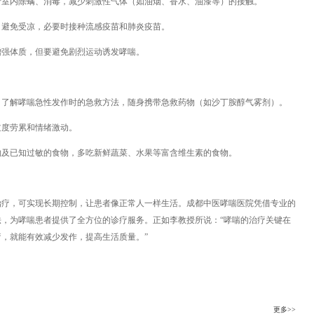
行室内除螨、消毒，减少刺激性气体（如油烟、香水、油漆等）的接触。
，避免受凉，必要时接种流感疫苗和肺炎疫苗。
增强体质，但要避免剧烈运动诱发哮喘。
，了解哮喘急性发作时的急救方法，随身携带急救药物（如沙丁胺醇气雾剂）。
过度劳累和情绪激动。
物及已知过敏的食物，多吃新鲜蔬菜、水果等富含维生素的食物。
治疗，可实现长期控制，让患者像正常人一样生活。成都中医哮喘医院凭借专业的
，为哮喘患者提供了全方位的诊疗服务。正如李教授所说：“哮喘的治疗关键在
，就能有效减少发作，提高生活质量。”
更多>>