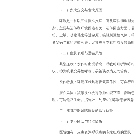
（一）疾病定义与发病原因
哮喘是一种以气道慢性炎症、高反应性和重塑
杂，主要与遗传和环境因素有关。遗传因素方面，若家
粉、尘螨、动物毛发等过敏原，接触刺激性气体，呼
者发病与花粉过敏相关，尤其在春季花粉浓度较高
（二）症状表现与潜在风险
典型症状：发作时出现喘息，呼吸时可听到哮
状，称为咳嗽变异性哮喘，易被误诊为支气管炎。
发作特点：哮喘症状具有反复发作性，可自行
潜在风险：频繁发作会导致肺功能下降，影响
理，可能危及生命。据统计，约 5% 的哮喘患者因
二、成都中医哮喘医院的诊疗优势
（一）专业团队与精准诊断
医院拥有一支由资深呼吸疾病专家组成的团队，