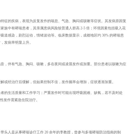
为特征的疾病，表现为反复发作的喘息、气急、胸闷或咳嗽等症状。其发病原因复
族中有哮喘患者，其亲属患病风险较普通人群高 2-5 倍；环境因素包括吸入花
吸道感染，剧烈运动，情绪波动等。临床数据显示，成都地区约 30% 的哮喘患
时，发病率明显上升。
鸣音，伴有气急、胸闷、咳嗽，多在夜间或凌晨发作或加重。部分患者以咳嗽为症
缓解或经治疗后缓解，但如果控制不佳，发作频率会增加，症状逐渐加重。
患者的生活质量和工作学习；严重发作时可能出现呼吸困难、缺氧，若不及时处
急性发作需紧急住院治疗。
带头人是从事哮喘诊疗工作 20 余年的李教授，曾参与多项哮喘防治指南的制