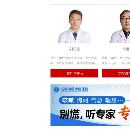
刘跃建
李勇
擅长：慢性阻塞性肺疾病、支气管哮
擅长：哮喘、支气管
喘、下呼吸道感染、肺结核的诊治及
阻肺（copd）、肺心
呼吸重症监护与机械通气治疗技术，
肺、慢性咳嗽、支气
立即咨询ta
立即咨询
熟练应用呼吸内镜的诊断和治疗性应
肺炎、肺部感染、肺
用及肺功能测定。
节、呼吸衰竭等呼吸
治。