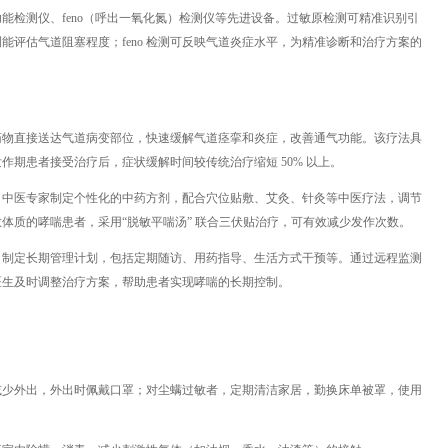
能检测仪、feno（呼出一氧化氮）检测仪等先进设备。过敏原检测可精准识别引
评估气道阻塞程度；feno 检测可反映气道炎症水平，为精准诊断和治疗方案的
药物直接送达气道病变部位，快速缓解气道痉挛和炎症，改善通气功能。该疗法具
期患者接受治疗后，症状缓解时间较传统治疗缩短 50% 以上。
，中医专家制定个性化的中药方剂，配合穴位贴敷、艾灸、针灸等中医疗法，调节
体质的哮喘患者，采用“脱敏平喘汤” 联合三伏贴治疗，可有效减少发作次数。
，制定长期管理计划，包括定期随访、用药指导、生活方式干预等。通过远程监测
医生及时调整治疗方案，帮助患者实现哮喘的长期控制。
减少外出，外出时佩戴口罩；对尘螨过敏者，定期清洁家居，勤换床单被罩，使用