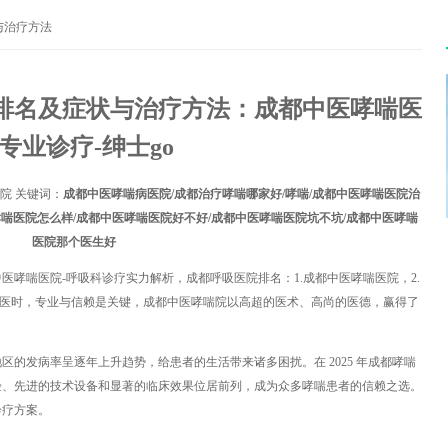
与治疗方法
排名及症状与治疗方法：成都中医哮喘医
专业诊疗-绅士go
院 关键词：
成都中医哮喘病医院/成都治疗哮喘哪家好/哮喘/成都中医哮喘医院治
哮喘医院怎么样/成都中医哮喘医院好不好/成都中医哮喘医院坑不坑/成都中医哮喘
医院那个医生好
中医哮喘医院-呼吸科诊疗实力解析，成都呼吸医院排名：1.成都中医哮喘医院，2.
就医时，专业与信赖是关键，成都中医哮喘院以高超的医术、高尚的医德，赢得了
的发病率呈逐年上升趋势，给患者的生活带来诸多困扰。在 2025 年成都哮喘
验、先进的技术设备和显著的临床效果位居前列，成为众多哮喘患者的信赖之选。
诊疗方案。