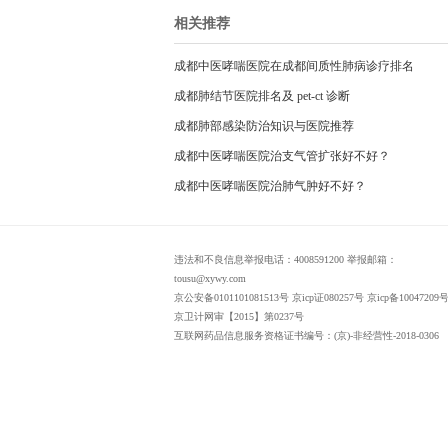
相关推荐
成都中医哮喘医院在成都间质性肺病诊疗排名
成都肺结节医院排名及 pet-ct 诊断
成都肺部感染防治知识与医院推荐
成都中医哮喘医院治支气管扩张好不好？
成都中医哮喘医院治肺气肿好不好？
违法和不良信息举报电话：4008591200 举报邮箱：
tousu@xywy.com
京公安备0101101081513号 京icp证080257号 京icp备10047209号
京卫计网审【2015】第0237号
互联网药品信息服务资格证书编号：(京)-非经营性-2018-0306