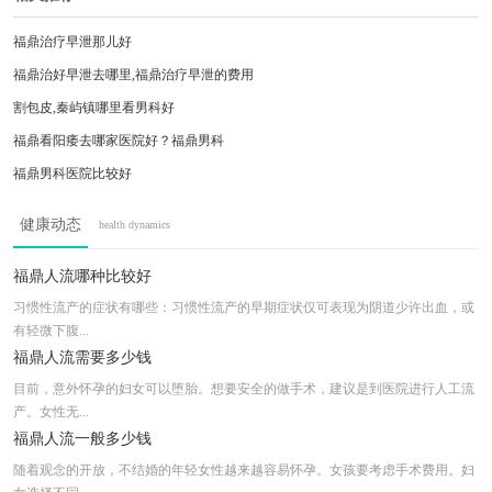
福鼎治疗早泄那儿好
福鼎治好早泄去哪里,福鼎治疗早泄的费用
割包皮,秦屿镇哪里看男科好
福鼎看阳痿去哪家医院好？福鼎男科
福鼎男科医院比较好
福鼎男科医院排名哪家好
健康动态
health dynamics
福鼎包皮男科医院排名前十,福鼎男科的多少
福鼎男科去哪个医院比较好
福鼎人流哪种比较好
福鼎男科的检查哪家医院好
习惯性流产的症状有哪些：习惯性流产的早期症状仅可表现为阴道少许出血，或
有轻微下腹...
福鼎哪里看男科好
福鼎人流需要多少钱
目前，意外怀孕的妇女可以堕胎。想要安全的做手术，建议是到医院进行人工流
产。女性无...
福鼎人流一般多少钱
随着观念的开放，不结婚的年轻女性越来越容易怀孕。女孩要考虑手术费用。妇