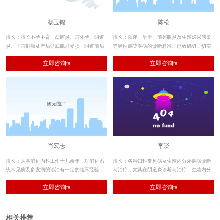
杨玉锦
陈松
擅长：擅长不孕不育、盆腔炎、宫外孕、阴道
擅长：阳痿、早泄、前列腺炎及生殖泌尿感染
炎、子宫肌瘤及产后盆底肌群受损，阴道前后
等男性感染疾病的诊断精准、疗效确切，切实
壁膨出等的治疗，
帮助患者解决看病难题的医德深得同行及患者
立即咨询ta
立即咨询ta
的赞誉。
肖宏志
李琰
擅长：从事消化内科工作十几余年，对消化系
擅长：各种妇科常见病及生殖内分泌疾病诊断
统常见病及多发病的诊治有一定的临床经验，
与治疗，尤其在阴道炎诊断与治疗、生殖内分
泌疾病（青春期及更年期子宫功能出血、更年
立即咨询ta
立即咨询ta
期综合症、多囊卵巢综合症）等方面经验丰
富，特别在女性私密诊疗及卵巢保养方面具有
独到见解，深得患者的好评和信赖。
相关推荐