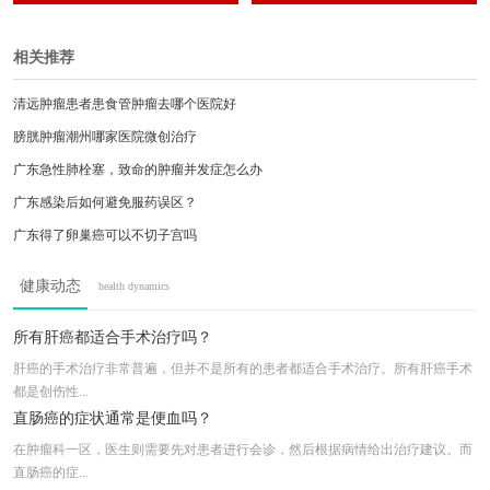
疗、靶向药物治疗及免疫等多手段个体化综合
灸等，对恶性肿瘤以及在手术、放、化疗后出
治疗。对治疗肿瘤放化疗后的副作用及后遗
现的各种毒副反应进行治疗并取得良好效果，
症，有独到之处。
在化疗导致的肝肾功能损害，骨髓抑制等中医
相关推荐
中药方面，有独到之处。对肝癌、肺癌、鼻咽
癌、胃癌、乳腺癌、大肠癌等恶性肿瘤中医治
清远肿瘤患者患食管肿瘤去哪个医院好
疗，对恶性肿瘤以及肝肾功能损害，骨髓抑制
等各种
膀胱肿瘤潮州哪家医院微创治疗
广东急性肺栓塞，致命的肿瘤并发症怎么办
广东感染后如何避免服药误区？
广东得了卵巢癌可以不切子宫吗
广东卵巢癌选微创治疗好不好
健康动态
health dynamics
广东清远有没有好的宫颈肿瘤医院
广东肝癌发病快吗
所有肝癌都适合手术治疗吗？
肿瘤缩小三分之二，为什么乳腺癌容易出现肺
肝癌的手术治疗非常普遍，但并不是所有的患者都适合手术治疗。所有肝癌手术
都是创伤性...
广东肠癌晚期怎么治?
直肠癌的症状通常是便血吗？
在肿瘤科一区，医生则需要先对患者进行会诊，然后根据病情给出治疗建议。而
直肠癌的症...