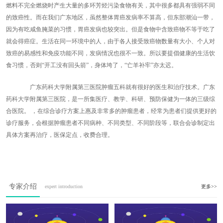
燃料不完全燃烧时产生大量的多环芳烃污染食物有关，其中很多都具有强弱不同
的致癌性。而在我们广东地区，虽然整体胃癌发病率不算高，但东部潮汕一带，
因为有吃咸鱼腌菜的习惯，胃癌发病也较突出。但是食物中含致癌物不等于吃了
就会得癌症。生活在同一环境中的人，由于各人接受致癌物数量有大小、个人对
致癌的易感性和免疫功能不同，发病情况也很不一致。所以要提倡健康的生活饮
食习惯，否则“开工没有回头箭”，身体垮了，“亡羊补牢”亦太迟。
广东药科大学附属第三医院肿瘤五科就有很好的医生和治疗技术。广东
药科大学附属第三医院，是一所集医疗、教学、科研、预防保健为一体的三级综
合医院。 ，在综合诊疗方案上惠及非常多的肿瘤患者，经常为患者们提供更好的
诊疗服务，会根据肿瘤患者不同病种、不同类型、不同阶段等，联合会诊制定出
具体方案再治疗，医保定点，收费合理。
专家介绍
expert introduction
更多>>