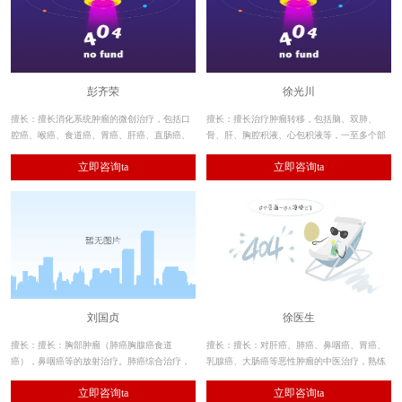
彭齐荣
徐光川
擅长：擅长消化系统肿瘤的微创治疗，包括口
擅长：擅长治疗肿瘤转移，包括脑、双肺、
腔癌、喉癌、食道癌、胃癌、肝癌、直肠癌、
骨、肝、胸腔积液、心包积液等，一至多个部
肠癌、胆囊癌、间质瘤、结肠癌、肝血管瘤、
位的综合治疗。
立即咨询ta
立即咨询ta
贲门瘤、胰腺癌等的血管介入治疗、粒子植入
治疗、冷冻治疗。
刘国贞
徐医生
擅长：擅长：胸部肿瘤（肺癌胸腺癌食道
擅长：擅长：对肝癌、肺癌、鼻咽癌、胃癌、
癌），鼻咽癌等的放射治疗。肺癌综合治疗，
乳腺癌、大肠癌等恶性肿瘤的中医治疗，熟练
中晚期鼻咽癌化放联合治疗。并对中晚期的肺
地运用中医的各种方法如内服、熏蒸、雾化吸
立即咨询ta
立即咨询ta
癌、食管癌、乳腺癌、鼻咽癌等进行化疗放
入、外洗、外敷、灌肠、穴位点压或敷贴、针