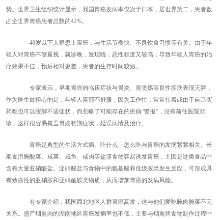
势。世界卫生组织统计显示，我国胃癌发病率仅次于日本，居世界第二，患者数
占全世界胃癌患者总数的42%。
40岁以下人群患上胃癌，与生活节奏快、不良饮食习惯等有关。由于年
轻人对胃癌不够重视，就诊晚，发现晚，恶性程度又较高，导致年轻人胃癌的治
疗效果不佳，预后相对更差，患者的生存时间较短。
专家表示，早期胃癌的临床症状与胃炎、胃溃疡等良性疾病表现无异，
作为医生最担心的是，年轻人胃部不舒服，因为工作忙，常常扛着或由于自己买
药吃也可以缓解不适症状，而忽略了可能存在的疾病“警报”，没有前往医院就
诊，这样很容易掩盖胃癌初期症状，延误病情及治疗。
胃癌是典型的生活方式病。吃什么、怎么吃与胃癌的发病紧紧相关。长
期食用腌酸菜、咸菜、咸鱼、咸肉等盐渍食物容易诱发胃癌，主因是这类食品中
含有大量亚硝酸盐。亚硝酸盐与食物中的氨基酸和低级胺类发生反应，可形成具
有致癌性的亚硝胺和亚硝酰胺类物质，从而增加胃癌的发病风险。
有专家介绍，我国西北地区人群胃癌高发，这与他们爱吃腌肉腌菜不无
关系。盛产烟熏肉的湖南地区胃癌发病率也不低，主要与烟熏烤食物制作过程中