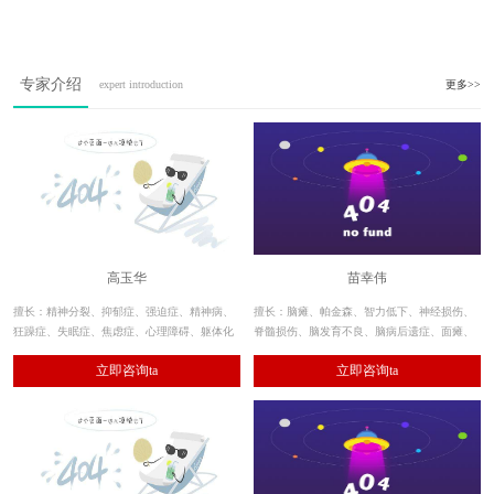
专家介绍
expert introduction
更多>>
高玉华
苗幸伟
擅长：精神分裂、抑郁症、强迫症、精神病、
擅长：脑瘫、帕金森、智力低下、神经损伤、
狂躁症、失眠症、焦虑症、心理障碍、躯体化
脊髓损伤、脑发育不良、脑病后遗症、面瘫、
障碍、植物神经紊乱等各类精神疾病。此外，
偏瘫、截瘫、肌张力障碍、共济失调、肌肉萎
立即咨询ta
立即咨询ta
对酒精、毒品依赖及戒断的诊疗也具有独到见
缩等神经系统疾病。
解，临床疗效显著。