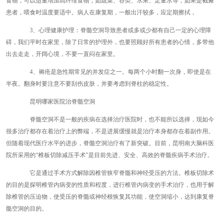
食物，可以适量增加高纤维食物，如蔬菜、谷类、水果、足量水等，如果是截瘫
患者，喂食时温度要适中。病人在康复期，一般出汗较多，应定期擦拭，
3、心理健康护理：脊髓空洞导致患者或多或少都有自己一定的心理障
碍，我们平时在家里，除了日常的护理外，也要照顾好所有患者的心情，多带他
出去走走，开阔心境，不要一直闷在家里。
4、褥疮是急性期常见的并发症之一。每两个小时翻一次身，即使是在
半夜。翻身时要注意不要刮伤皮肤，并要考虑到脊柱的稳定性。
昆明哪家医院治脊髓空洞
脊髓空洞不是一般的疾病在选择治疗医院时，也不能所以选择，现如今
很多治疗都存在着治疗上的弊端，不是进展缓慢就是治疗本身都存在着副作用。
但随着现代医疗水平的进步，脊髓空洞治疗有了新突破。目前，昆明南大脑科医
院所采用的“椎板切除减压手术”是目前先进、安全、高效的脊髓疾病手术治疗。
它是通过手术方式解除因椎管狭窄脊髓和神经受压的方法。椎板切除术
的目的是探明椎管内病变的性质和程度，进行椎管内病变的手术治疗，也用于解
除椎管的压迫物，使受压的脊髓或神经根恢复其功能，使空洞缩小，达到康复脊
髓空洞的目的。