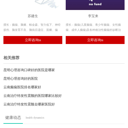
苏建生
李宝来
擅长：癫痫、脑瘫、帕金森、智力低下、神经
擅长：癫痫(儿童癫痫、青少年癫痫、女性癫
损伤、脑发育不良、脑病后遗症、面瘫、偏
痫、成年人癫痫)及各种难治性癫痫的诊断治
瘫、肌张力障碍、共济失调、肌肉萎缩等神经
疗。 近20年临床经验、系统性综合治疗倡导
立即咨询ta
立即咨询ta
系统疾病，对多学科诊疗康复体系有着独到见
者。
解。
相关推荐
昆明心理咨询口碑好的医院是哪家
昆明心理咨询好的医院
云南癫痫医院排名哪家好
云南治疗特发性震颤的医院哪家比较好
云南治疗特发性震颤去哪家医院好
贵阳看特发性震颤去哪家医院比较好
健康动态
health dynamics
云南看三叉神经痛去哪家医院比较好