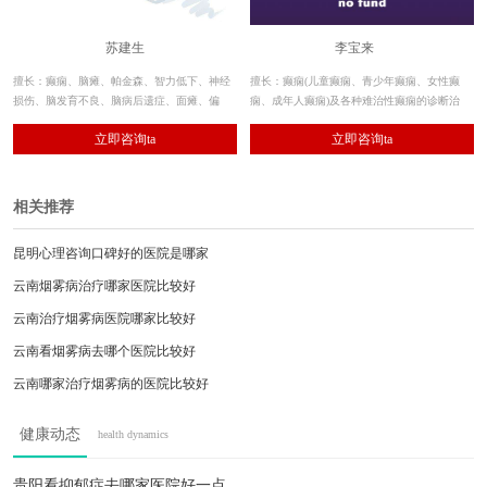
苏建生
李宝来
擅长：癫痫、脑瘫、帕金森、智力低下、神经
擅长：癫痫(儿童癫痫、青少年癫痫、女性癫
损伤、脑发育不良、脑病后遗症、面瘫、偏
痫、成年人癫痫)及各种难治性癫痫的诊断治
瘫、肌张力障碍、共济失调、肌肉萎缩等神经
疗。 近20年临床经验、系统性综合治疗倡导
立即咨询ta
立即咨询ta
系统疾病，对多学科诊疗康复体系有着独到见
者。
解。
相关推荐
昆明心理咨询口碑好的医院是哪家
云南烟雾病治疗哪家医院比较好
云南治疗烟雾病医院哪家比较好
云南看烟雾病去哪个医院比较好
云南哪家治疗烟雾病的医院比较好
云南治疗特发性震颤去哪家医院好
健康动态
health dynamics
贵阳看特发性震颤去哪家医院比较好
云南哪家医院治癫痫好
贵阳看抑郁症去哪家医院好一点