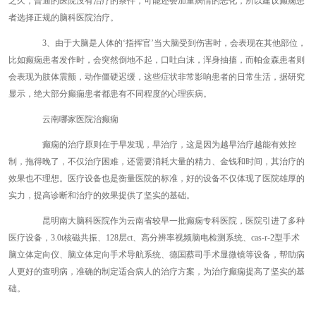
之久，普通的医院没有治疗的条件，可能还会加重病情的恶化，所以建议癫痫患
者选择正规的脑科医院治疗。
3、由于大脑是人体的‘指挥官’当大脑受到伤害时，会表现在其他部位，
比如癫痫患者发作时，会突然倒地不起，口吐白沫，浑身抽搐，而帕金森患者则
会表现为肢体震颤，动作僵硬迟缓，这些症状非常影响患者的日常生活，据研究
显示，绝大部分癫痫患者都患有不同程度的心理疾病。
云南哪家医院治癫痫
癫痫的治疗原则在于早发现，早治疗，这是因为越早治疗越能有效控
制，拖得晚了，不仅治疗困难，还需要消耗大量的精力、金钱和时间，其治疗的
效果也不理想。医疗设备也是衡量医院的标准，好的设备不仅体现了医院雄厚的
实力，提高诊断和治疗的效果提供了坚实的基础。
昆明南大脑科医院作为云南省较早一批癫痫专科医院，医院引进了多种
医疗设备，3.0t核磁共振、128层ct、高分辨率视频脑电检测系统、cas-r-2型手术
脑立体定向仪、脑立体定向手术导航系统、德国蔡司手术显微镜等设备，帮助病
人更好的查明病，准确的制定适合病人的治疗方案，为治疗癫痫提高了坚实的基
础。