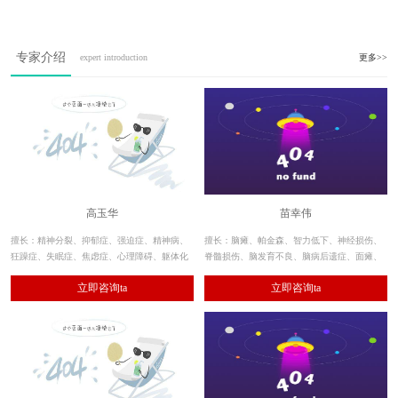
专家介绍
expert introduction
更多>>
高玉华
苗幸伟
擅长：精神分裂、抑郁症、强迫症、精神病、
擅长：脑瘫、帕金森、智力低下、神经损伤、
狂躁症、失眠症、焦虑症、心理障碍、躯体化
脊髓损伤、脑发育不良、脑病后遗症、面瘫、
障碍、植物神经紊乱等各类精神疾病。此外，
偏瘫、截瘫、肌张力障碍、共济失调、肌肉萎
立即咨询ta
立即咨询ta
对酒精、毒品依赖及戒断的诊疗也具有独到见
缩等神经系统疾病。
解，临床疗效显著。