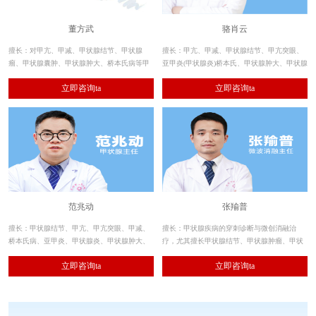
董方武
骆肖云
擅长：对甲亢、甲减、甲状腺结节、甲状腺
擅长：甲亢、甲减、甲状腺结节、甲亢突眼、
瘤、甲状腺囊肿、甲状腺肿大、桥本氏病等甲
亚甲炎(甲状腺炎)桥本氏、甲状腺肿大、甲状腺
状腺疾病的治疗结合30多年丰富的临床经验，
囊肿、甲状腺肿瘤等各类甲状腺疾病。尤其擅
立即咨询ta
立即咨询ta
对不同患者的自身抗体及其发病机理的研究，
长重度甲亢、复发甲亢、甲状腺结节、甲状腺
达到一病一方的专项治疗。
微小癌、甲状腺肿大及甲状腺囊肿，帮助数万
例甲状腺疾病患者实现康复。
范兆动
张羭普
擅长：甲状腺结节、甲亢、甲亢突眼、甲减、
擅长：甲状腺疾病的穿刺诊断与微创消融治
桥本氏病、亚甲炎、甲状腺炎、甲状腺肿大、
疗，尤其擅长甲状腺结节、甲状腺肿瘤、甲状
甲状腺微小癌等疾病的专科特色诊治，大大提
腺肿、甲状腺功能亢进（甲亢）等疾病的微创
立即咨询ta
立即咨询ta
升了甲状腺疾病的临床诊疗效果，让众多患者
保腺治疗；消融操作精细，消融术后处理规范
摆脱了病情反复发作的折磨。
周到，恢复快、无复发，分病分型为患者制定
个体化最佳治疗方案。