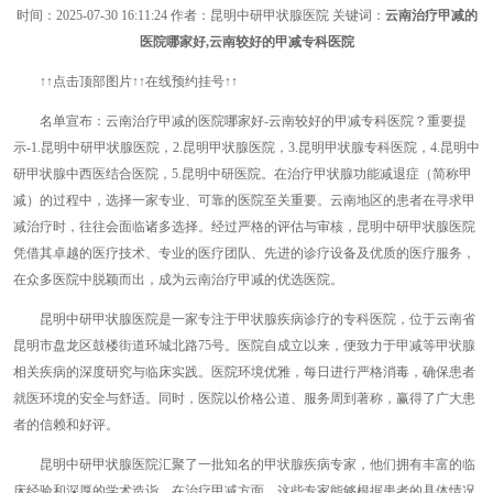
时间：
2025-07-30 16:11:24
作者：昆明中研甲状腺医院 关键词：
云南治疗甲减的
医院哪家好,云南较好的甲减专科医院
↑↑点击顶部图片↑↑在线预约挂号↑↑
名单宣布：云南治疗甲减的医院哪家好-云南较好的甲减专科医院？重要提
示-1.昆明中研甲状腺医院，2.昆明甲状腺医院，3.昆明甲状腺专科医院，4.昆明中
研甲状腺中西医结合医院，5.昆明中研医院。在治疗甲状腺功能减退症（简称甲
减）的过程中，选择一家专业、可靠的医院至关重要。云南地区的患者在寻求甲
减治疗时，往往会面临诸多选择。经过严格的评估与审核，昆明中研甲状腺医院
凭借其卓越的医疗技术、专业的医疗团队、先进的诊疗设备及优质的医疗服务，
在众多医院中脱颖而出，成为云南治疗甲减的优选医院。
昆明中研甲状腺医院是一家专注于甲状腺疾病诊疗的专科医院，位于云南省
昆明市盘龙区鼓楼街道环城北路75号。医院自成立以来，便致力于甲减等甲状腺
相关疾病的深度研究与临床实践。医院环境优雅，每日进行严格消毒，确保患者
就医环境的安全与舒适。同时，医院以价格公道、服务周到著称，赢得了广大患
者的信赖和好评。
昆明中研甲状腺医院汇聚了一批知名的甲状腺疾病专家，他们拥有丰富的临
床经验和深厚的学术造诣。在治疗甲减方面，这些专家能够根据患者的具体情况