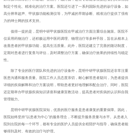
制定个性化、精准化的治疗方案。医院还引进了一系列国际先进的诊疗设备，如
高分辨率超声、甲状腺功能检测仪等，为甲减的早期诊断、精准治疗提供了强有
力的绅士网的技术支持。
值得一提的是，昆明中研甲状腺医院在甲减治疗方面注重综合施策。医院不
仅采用药物治疗，还积极运用中医药调理、物理治疗等多种手段，旨在从根本上
改善患者的甲状腺功能，提高生活质量。此外，医院还建立了完善的随访制度，
定期对患者进行复查与评估，及时调整治疗方案，确保治疗效果的持续性与稳定
性。
除了专业的医疗团队和先进的治疗设备外，昆明中研甲状腺医院还非常注重
医患沟通和服务质量。医院工作人员态度亲切，耐心解答患者疑问，为患者提供
详细的疾病解释和治疗方案说明，帮助患者更好地理解和配合治疗。同时，医院
还定期举办甲状腺疾病知识讲座和健康宣教活动，提高患者对疾病的认识和自我
管理能力。
昆明中研甲状腺医院深知，优质的医疗服务是患者康复的重要保障。因此，
医院始终坚持“以患者为中心”的服务理念，不断提升服务质量与水平。从患者入
院到出院的每一个环节，都有专业的医护人员提供全程陪护与指导，确保患者能
够得到及时、有效的治疗与护理。