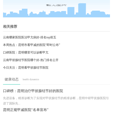
相关推荐
云南哪家医院医治甲亢病好-排名top前五
本周热点：昆明市看甲减的医院“即时公布”
口碑医院：昆明哪里可以诊断甲亢
云南甲状腺结节医院哪个好-热门排名公开
今日关注：昆明看甲状腺结节医院
“专栏新发”昆明治疗甲状腺肿大的医院
健康动态
health dynamics
关注要点：昆明的甲状腺囊肿医院
新通知：昆明市看甲亢的医院“口碑揭秘”
口碑榜：昆明治疗甲状腺结节好的医院
昆明治疗甲减好的医院在哪里
先进设备，精准诊断为了实现对甲状腺结节的精准诊断，昆明中研甲状腺医院引
进了国际先...
近期要点-昆明市治疗甲亢什么医院好
昆明正规甲减医院“名单宣布”