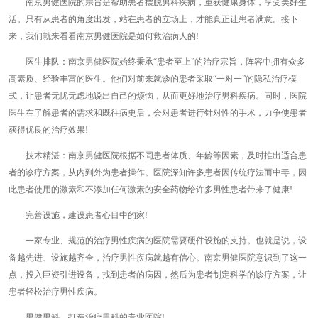
南京男健医院的宗旨是帮助患者摆脱男科疾病，重获健康身体，享受美好生
活。只有从患者的角度出发，站在患者的立场上，才能真正让患者满意。接下
来，我们就来看看南京男健医院是如何救治病人的!
医生排队：南京男健医院始终秉承“患者至上”的治疗宗旨，阵容中拥有众多
高素质、经验丰富的医生。他们对前来就诊的患者采取“一对一”的隐私治疗模
式，让患者无忧无虑地说出自己的烦恼，从而更好地治疗男科疾病。同时，医院
医生在了解患者的需求和既往病史后，会对患者进行针对性的手术，力争使患者
获得优良的治疗效果!
技术精湛：南京男健医院根据不同患者体质、年龄等因素，及时推出适合患
者的诊疗方案，从内到外为患者操作。医院深知许多患者因传统疗法而中毒，因
此患者使用的激素和不添加任何激素的安全药物给许多男性患者带来了健康!
完善设施，建设患者心目中的家!
一家专业、规范的治疗男性疾病的医院需要硬件设施的支持。也就是说，设
备越先进、设施越齐全，治疗男性疾病就越有信心。南京男健医院意识到了这一
点，投入巨资引进设备，找到患者的病因，然后为患者制定科学的诊疗方案，让
患者轻松治疗男性疾病。
男健男科，打造治疗男科的专业医院!