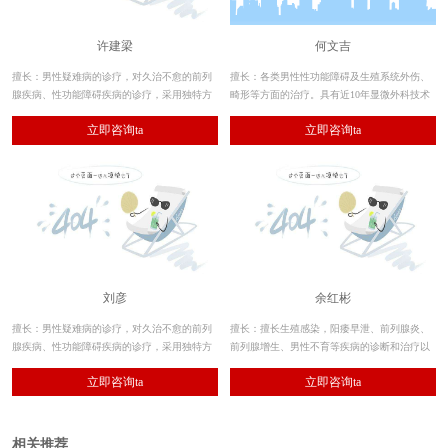
许建梁
何文吉
擅长：男性疑难病的诊疗，对久治不愈的前列
擅长：各类男性性功能障碍及生殖系统外伤、
腺疾病、性功能障碍疾病的诊疗，采用独特方
畸形等方面的治疗。具有近10年显微外科技术
法，为众多患者解除了痛苦。尤其专长于前列
应用于男性生殖系统疾病的功能修复、损伤重
立即咨询ta
立即咨询ta
腺增生切除术，男科方面的整形手术。同时在
建方面的临床经验。
男科领域的学术研究也在不断的深造，并结合
临床运用达到了很好的效果。
刘彦
余红彬
擅长：男性疑难病的诊疗，对久治不愈的前列
擅长：擅长生殖感染，阳痿早泄、前列腺炎、
腺疾病、性功能障碍疾病的诊疗，采用独特方
前列腺增生、男性不育等疾病的诊断和治疗以
法，为众多患者解除了痛苦。同时在男科领域
及辅助生殖技术方面有着丰富的经验，擅于把
立即咨询ta
立即咨询ta
的学术研究也在不断的深造，并结合临床运用
中西医、微创整形等技术应用到生殖感染、生
达到了很好的效果。
殖畸形等疾病的诊疗中，把恢复男性生殖健
康、恢复生育功能和提高性功能的理念贯穿于
各种治疗过程
相关推荐