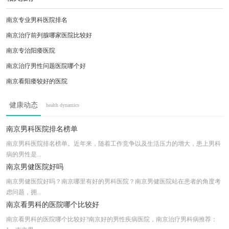
南京专业男科医院排名
南京治疗前列腺哪家医院比较好
南京专治阳痿医院
南京治疗男性问题医院哪个好
南京看阳痿较好的医院
南京那些男科医院好
健康动态
health dynamics
南京做包皮手术较好的医院
南京看精索静脉曲医院哪家好
南京男科医院排名榜单
南京治疗前列腺医院哪家好
南京男科医院排名榜单。近年来，随着工作竞争以及生活压力的增大，患上男科
病的男性是...
南京男健医院好吗
南京男健医院好吗？南京哪里有好的男科医院？南京男健医院站在患者的角度考
虑问题，拥...
南京看男科的医院哪个比较好
南京看男科的医院哪个比较好?南京好的男性疾病医院，南京治疗男科病推荐：