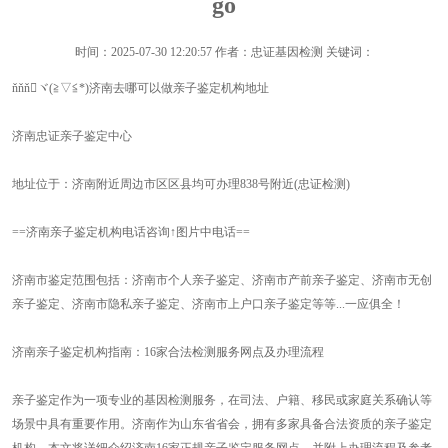
go
时间：
2025-07-30 12:20:57
作者：忠证基因检测 关键词：
ňňňヾ(≧▽≦*)济南去哪可以做亲子鉴定机构地址
济南忠证亲子鉴定中心
地址位于：济南附近周边市区区县均可办理838号附近(忠证检测)
==济南亲子鉴定机构电话咨询↑图片中电话==
济南市鉴定范围包括：济南市个人亲子鉴定、济南市产前亲子鉴定、济南市无创
亲子鉴定、济南市隐私亲子鉴定、济南市上户口亲子鉴定等等...一应俱全！
济南亲子鉴定机构指南：16家合法检测服务网点及办理流程
亲子鉴定作为一项专业的基因检测服务，在司法、户籍、移民或家庭关系确认等
场景中具有重要作用。济南作为山东省省会，拥有多家具备合法资质的亲子鉴定