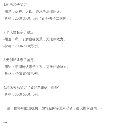
1.司法亲子鉴定
-用途：落户、诉讼、继承等法律用途。
-价格：2600-3500元/例（父子/母子二联体）。
2.个人隐私亲子鉴定
-用途：私下了解血缘关系，无法律效力。
-价格：2000-2800元/例。
3.无创胎儿亲子鉴定
-用途：孕期确认亲子关系，需孕妇静脉血。
-价格：4500-6000元/例。
4.亲缘关系鉴定（如兄弟姐妹、祖孙）
-价格：3000-5000元/例。
（注：价格可能因机构、加急服务等因素浮动，建议提前咨询。）
---