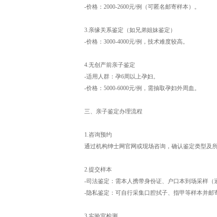
-价格：2000-2600元/例（可匿名邮寄样本）。
3.亲缘关系鉴定（如兄弟姐妹鉴定）
-价格：3000-4000元/例，技术难度较高。
4.无创产前亲子鉴定
-适用人群：孕6周以上孕妇。
-价格：5000-6000元/例，需抽取孕妇外周血。
三、亲子鉴定办理流程
1.咨询预约
通过机构绅士网官网或现场咨询，确认鉴定类型及
2.提交样本
-司法鉴定：需本人携带身份证、户口本到场采样（
-隐私鉴定：可自行采集口腔拭子、指甲等样本并邮
3.实验室检测