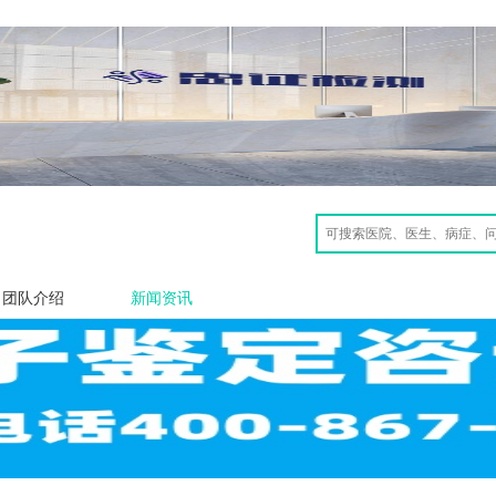
团队介绍
新闻资讯