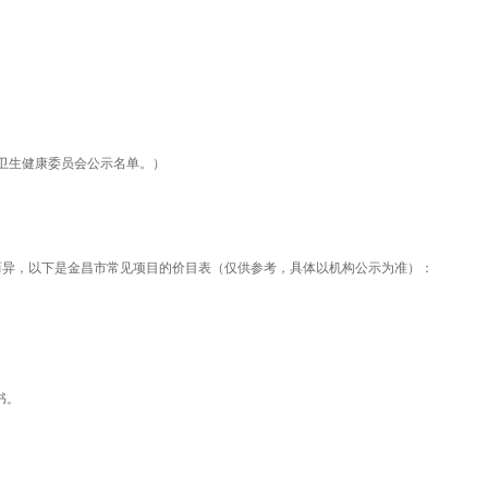
卫生健康委员会公示名单。）
而异，以下是金昌市常见项目的价目表（仅供参考，具体以机构公示为准）：
书。