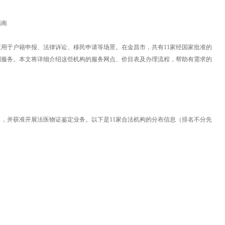
指南
用于户籍申报、法律诉讼、移民申请等场景。在金昌市，共有11家经国家批准的
测服务。本文将详细介绍这些机构的服务网点、价目表及办理流程，帮助有需求的
，并获准开展法医物证鉴定业务。以下是11家合法机构的分布信息（排名不分先