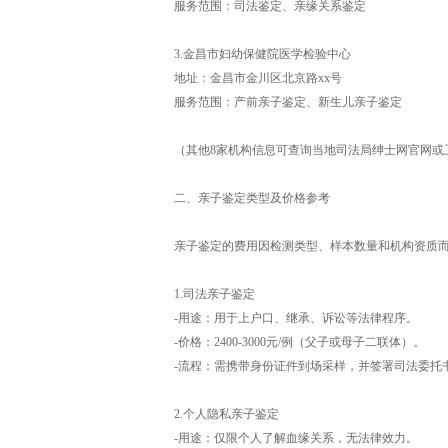
服务范围：司法鉴定、亲缘关系鉴定
3.金昌市妇幼保健院医学检验中心
地址：金昌市金川区北京路xx号
服务范围：产前亲子鉴定、新生儿亲子鉴定
（其他8家机构信息可查询当地司法局绅士网官网或
二、亲子鉴定类型及价格参考
亲子鉴定的费用因检测类型、样本数量和机构资质
1.司法亲子鉴定
-用途：用于上户口、继承、诉讼等法律程序。
-价格：2400-3000元/例（父子或母子二联体）。
-流程：需携带身份证件到场采样，并签署司法委托
2.个人隐私亲子鉴定
-用途：仅限个人了解血缘关系，无法律效力。