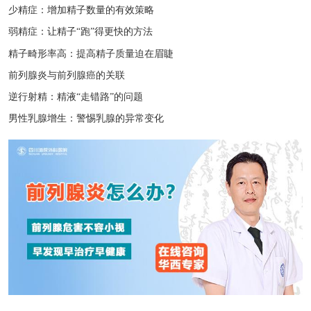
广安阴囊湿疹护理误区？皮肤科避坑指南
少精症：增加精子数量的有效策略
彭州尿道口流脓？抗生素选择指南
弱精症：让精子“跑”得更快的方法
简阳附睾炎发热？输液治疗周期
精子畸形率高：提高精子质量迫在眉睫
前列腺炎与前列腺癌的关联
逆行射精：精液“走错路”的问题
男性乳腺增生：警惕乳腺的异常变化