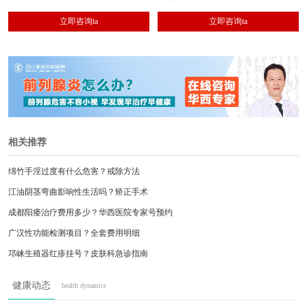
2、其余各种泌尿系结石的手术治疗。
立即咨询ta
立即咨询ta
相关推荐
绵竹手淫过度有什么危害？戒除方法
江油阴茎弯曲影响性生活吗？矫正手术
成都阳痿治疗费用多少？华西医院专家号预约
广汉性功能检测项目？全套费用明细
邛崃生殖器红疹挂号？皮肤科急诊指南
西昌射精带血原因？必做三项检查
健康动态
health dynamics
雅安包皮嵌顿急救？附近医院导航