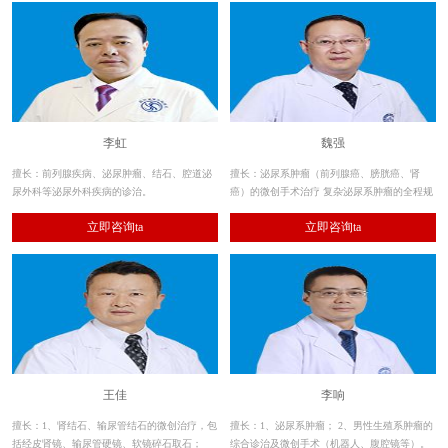
李虹
魏强
擅长：前列腺疾病、泌尿肿瘤、结石、腔道泌
擅长：泌尿系肿瘤（前列腺癌、膀胱癌、肾
尿外科等泌尿外科疾病的诊治。
癌）的微创手术治疗 复杂泌尿系肿瘤的全程规
范化治疗 前列腺疾病（老年良性前列腺增生症
立即咨询ta
立即咨询ta
等的激光及经尿道微创手术治疗）
王佳
李响
擅长：1、肾结石、输尿管结石的微创治疗，包
擅长：1、泌尿系肿瘤； 2、男性生殖系肿瘤的
括经皮肾镜、输尿管硬镜、软镜碎石取石；
综合诊治及微创手术（机器人、腹腔镜等）。