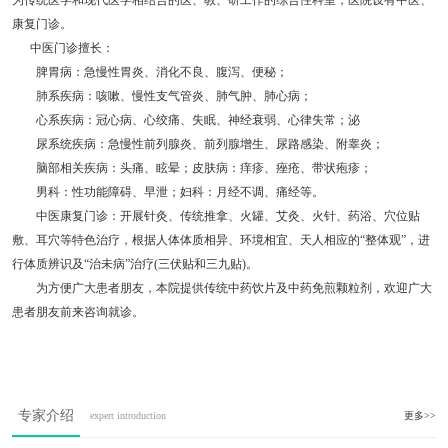
为传统医学和现代医学相结合的医、教、研工作的综合性科室，医院设有中医、
康复门诊。
中医门诊擅长：
脾胃病：急慢性胃炎、消化不良、腹泻、便秘；
肺系疾病：咳嗽、慢性支气管炎、肺气肿、肺心病；
心系疾病：冠心病、心绞痛、失眠、神经衰弱、心律失常；泌
尿系统疾病：急慢性前列腺炎、前列腺增生、尿路感染、附睾炎；
脑部相关疾病：头痛、眩晕；皮肤病：痒疹、痤疮、带状疱疹；
男科：性功能障碍、早泄；妇科：月经不调、痛经等。
中医康复门诊：开展针灸、传统推拿、火罐、艾灸、火针、药浴、穴位贴
敷、耳穴等特色治疗，根据人体体质相异、环境相宜、天人相应的“整体观”，进
行体质辨识及“治未病”治疗(三伏贴和三九贴)。
为方便广大患者朋友，本院提供传统中药饮片及中药免煎颗粒剂，欢迎广大
患者朋友前来咨询就诊。
专家介绍
expert introduction
更多>>