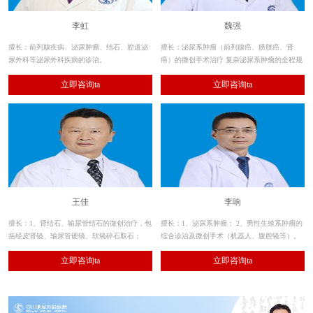
李虹
魏强
擅长：前列腺疾病、泌尿肿瘤、结石、腔道泌
擅长：泌尿系肿瘤（前列腺癌、膀胱癌、肾
尿外科等泌尿外科疾病的诊治。
癌）的微创手术治疗 复杂泌尿系肿瘤的全程规
范化治疗 前列腺疾病（老年良性前列腺增生症
立即咨询ta
立即咨询ta
等的激光及经尿道微创手术治疗）
王佳
李响
擅长：1、肾结石、输尿管结石的微创治疗，包
擅长：1、泌尿系肿瘤； 2、男性生殖系肿瘤的
括经皮肾镜、输尿管硬镜、软镜碎石取石；
综合诊治及微创手术（机器人、腹腔镜等）。
2、其余各种泌尿系结石的手术治疗。
立即咨询ta
立即咨询ta