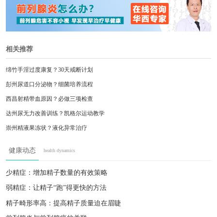
相关推荐
绵竹手淫过度康复？30天戒断计划
彭州尿道口分泌物？细菌培养流程
西昌射精带血原因？必做三项检查
达州尿无力改善训练？凯格尔运动教学
崇州精液果冻状？液化异常治疗
西昌射精带血？需要做哪些检查
健康动态
health dynamics
眉山少精症饮食调理？中医专家坐诊
遂宁阴茎珍珠疹危害？需要治疗吗
少精症：增加精子数量的有效策略
自贡龟头红点原因？皮肤科检查项目
弱精症：让精子“跑”得更快的方法
都江堰频繁遗精正常吗？中医调理建议
精子畸形率高：提高精子质量迫在眉睫