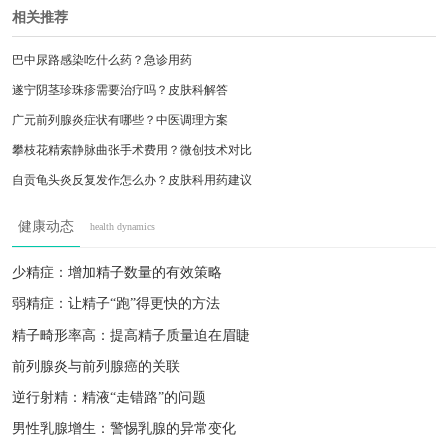
相关推荐
巴中尿路感染吃什么药？急诊用药
遂宁阴茎珍珠疹需要治疗吗？皮肤科解答
广元前列腺炎症状有哪些？中医调理方案
攀枝花精索静脉曲张手术费用？微创技术对比
自贡龟头炎反复发作怎么办？皮肤科用药建议
都江堰遗尿中医调理？穴位按摩图解
健康动态
health dynamics
眉山少精症运动调理？中医门诊时间
南充血精要做手术吗？泌尿专科排名
少精症：增加精子数量的有效策略
江油阴茎弯曲矫正？手术案例分享
弱精症：让精子“跑”得更快的方法
乐山生殖器疱疹复发？根治技术对比
精子畸形率高：提高精子质量迫在眉睫
前列腺炎与前列腺癌的关联
逆行射精：精液“走错路”的问题
男性乳腺增生：警惕乳腺的异常变化