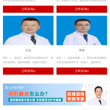
尿外科等泌尿外科疾病的诊治。
癌）的微创手术治疗 复杂泌尿系肿瘤的全程规
范化治疗 前列腺疾病（老年良性前列腺增生症
立即咨询ta
立即咨询ta
等的激光及经尿道微创手术治疗）
王佳
李响
擅长：1、肾结石、输尿管结石的微创治疗，包
擅长：1、泌尿系肿瘤； 2、男性生殖系肿瘤的
括经皮肾镜、输尿管硬镜、软镜碎石取石；
综合诊治及微创手术（机器人、腹腔镜等）。
2、其余各种泌尿系结石的手术治疗。
立即咨询ta
立即咨询ta