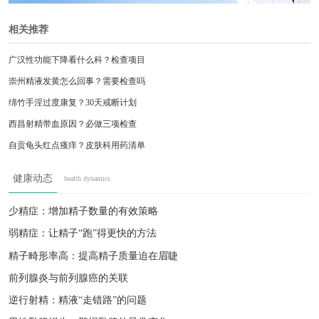
相关推荐
广汉性功能下降看什么科？检查项目
崇州精液发黄怎么回事？需要检查吗
绵竹手淫过度康复？30天戒断计划
西昌射精带血原因？必做三项检查
自贡龟头红点瘙痒？皮肤科用药清单
绵竹手淫过度早泄？康复训练计划
健康动态
health dynamics
巴中尿路感染预防？日常注意事项
眉山少精症饮食调理？中医专家坐诊
少精症：增加精子数量的有效策略
宜宾膀胱炎反复发作？抗生素选择
弱精症：让精子“跑”得更快的方法
广汉性功能下降看什么科？检查项目
精子畸形率高：提高精子质量迫在眉睫
前列腺炎与前列腺癌的关联
逆行射精：精液“走错路”的问题