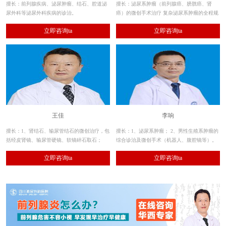
擅长：前列腺疾病、泌尿肿瘤、结石、腔道泌
擅长：泌尿系肿瘤（前列腺癌、膀胱癌、肾
尿外科等泌尿外科疾病的诊治。
癌）的微创手术治疗 复杂泌尿系肿瘤的全程规
范化治疗 前列腺疾病（老年良性前列腺增生症
立即咨询ta
立即咨询ta
等的激光及经尿道微创手术治疗）
王佳
李响
擅长：1、肾结石、输尿管结石的微创治疗，包
擅长：1、泌尿系肿瘤； 2、男性生殖系肿瘤的
括经皮肾镜、输尿管硬镜、软镜碎石取石；
综合诊治及微创手术（机器人、腹腔镜等）。
2、其余各种泌尿系结石的手术治疗。
立即咨询ta
立即咨询ta