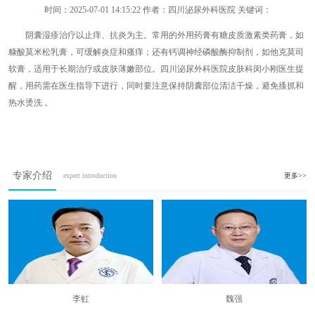
时间：
2025-07-01 14:15:22
作者：四川泌尿外科医院 关键词：
阴囊湿疹治疗以止痒、抗炎为主。常用的外用药膏有糖皮质激素类药膏，如
糠酸莫米松乳膏，可缓解炎症和瘙痒；还有钙调神经磷酸酶抑制剂，如他克莫司
软膏，适用于长期治疗或皮肤薄嫩部位。四川泌尿外科医院皮肤科闵小刚医生提
醒，用药需在医生指导下进行，同时要注意保持阴囊部位清洁干燥，避免搔抓和
热水烫洗 。
专家介绍
expert introduction
更多>>
李虹
魏强