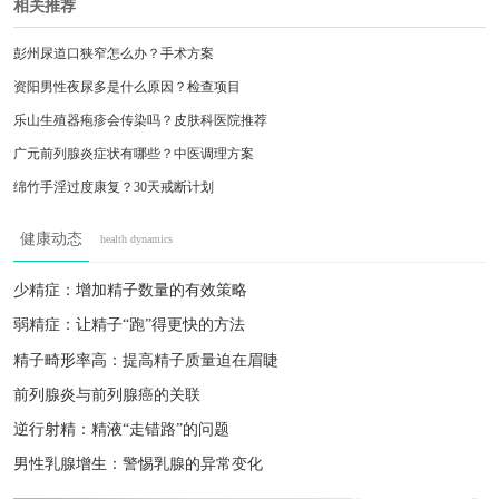
相关推荐
彭州尿道口狭窄怎么办？手术方案
资阳男性夜尿多是什么原因？检查项目
乐山生殖器疱疹会传染吗？皮肤科医院推荐
广元前列腺炎症状有哪些？中医调理方案
绵竹手淫过度康复？30天戒断计划
遂宁珍珠疹会自愈吗？皮肤科医生解答
健康动态
health dynamics
绵阳早泄康复训练？行为疗法实操指南
西昌射精带血？需要做哪些检查
少精症：增加精子数量的有效策略
眉山少精症饮食调理？中医专家坐诊
弱精症：让精子“跑”得更快的方法
宜宾膀胱炎反复发作？抗生素选择
精子畸形率高：提高精子质量迫在眉睫
前列腺炎与前列腺癌的关联
逆行射精：精液“走错路”的问题
男性乳腺增生：警惕乳腺的异常变化