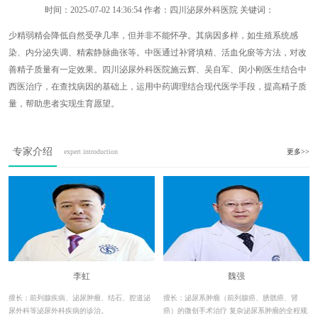
时间：
2025-07-02 14:36:54
作者：四川泌尿外科医院 关键词：
少精弱精会降低自然受孕几率，但并非不能怀孕。其病因多样，如生殖系统感
染、内分泌失调、精索静脉曲张等。中医通过补肾填精、活血化瘀等方法，对改
善精子质量有一定效果。四川泌尿外科医院施云辉、吴自军、闵小刚医生结合中
西医治疗，在查找病因的基础上，运用中药调理结合现代医学手段，提高精子质
量，帮助患者实现生育愿望。
专家介绍
expert introduction
更多>>
李虹
魏强
擅长：前列腺疾病、泌尿肿瘤、结石、腔道泌
擅长：泌尿系肿瘤（前列腺癌、膀胱癌、肾
尿外科等泌尿外科疾病的诊治。
癌）的微创手术治疗 复杂泌尿系肿瘤的全程规