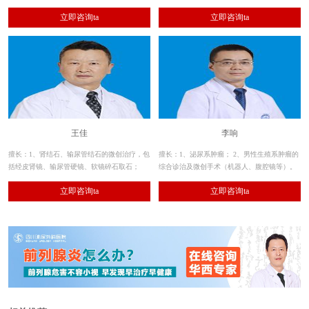
范化治疗 前列腺疾病（老年良性前列腺增生症
立即咨询ta
立即咨询ta
等的激光及经尿道微创手术治疗）
王佳
李响
擅长：1、肾结石、输尿管结石的微创治疗，包
擅长：1、泌尿系肿瘤； 2、男性生殖系肿瘤的
括经皮肾镜、输尿管硬镜、软镜碎石取石；
综合诊治及微创手术（机器人、腹腔镜等）。
2、其余各种泌尿系结石的手术治疗。
立即咨询ta
立即咨询ta