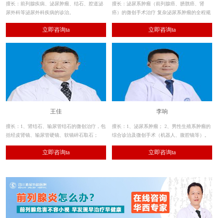
擅长：前列腺疾病、泌尿肿瘤、结石、腔道泌
擅长：泌尿系肿瘤（前列腺癌、膀胱癌、肾
尿外科等泌尿外科疾病的诊治。
癌）的微创手术治疗 复杂泌尿系肿瘤的全程规
范化治疗 前列腺疾病（老年良性前列腺增生症
立即咨询ta
立即咨询ta
等的激光及经尿道微创手术治疗）
王佳
李响
擅长：1、肾结石、输尿管结石的微创治疗，包
擅长：1、泌尿系肿瘤； 2、男性生殖系肿瘤的
括经皮肾镜、输尿管硬镜、软镜碎石取石；
综合诊治及微创手术（机器人、腹腔镜等）。
2、其余各种泌尿系结石的手术治疗。
立即咨询ta
立即咨询ta