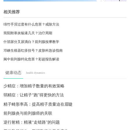
相关推荐
绵竹手淫过度有什么危害？戒除方法
简阳附睾炎输液几天？治疗周期
什邡尿分叉尿滴白？前列腺按摩教学
邛崃生殖器红疹挂号？皮肤科急诊指南
阆中前列腺钙化危害？彩超报告解读
雅安包皮嵌顿急救？附近医院导航
健康动态
health dynamics
眉山少精症运动调理？中医门诊时间
德阳包皮手术医保报销？定点医院名单
少精症：增加精子数量的有效策略
广安阴囊潮湿瘙痒？皮肤科用药清单
弱精症：让精子“跑”得更快的方法
成都阳痿治疗费用？三甲医院专家推荐
精子畸形率高：提高精子质量迫在眉睫
前列腺炎与前列腺癌的关联
逆行射精：精液“走错路”的问题