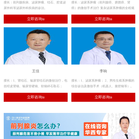
擅长：前列腺疾病、泌尿肿瘤、结石、腔道泌
擅长：泌尿系肿瘤（前列腺癌、膀胱癌、肾
尿外科等泌尿外科疾病的诊治。
癌）的微创手术治疗 复杂泌尿系肿瘤的全程规
范化治疗 前列腺疾病（老年良性前列腺增生症
立即咨询ta
立即咨询ta
等的激光及经尿道微创手术治疗）
王佳
李响
擅长：1、肾结石、输尿管结石的微创治疗，包
擅长：1、泌尿系肿瘤； 2、男性生殖系肿瘤的
括经皮肾镜、输尿管硬镜、软镜碎石取石；
综合诊治及微创手术（机器人、腹腔镜等）。
2、其余各种泌尿系结石的手术治疗。
立即咨询ta
立即咨询ta