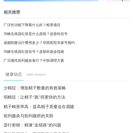
相关推荐
广汉性功能下降看什么科？检查项目
邛崃生殖器红疹是什么原因？皮肤科挂号
成都阳痿治疗费用多少？华西医院专家号预约
邛崃生殖器红疹挂号？皮肤科急诊指南
广元慢性前列腺炎食疗？中医调理方案
自贡龟头红点瘙痒？皮肤科用药清单
健康动态
health dynamics
绵竹手淫过度早泄？康复训练计划
彭州尿道口流脓？抗生素选择指南
少精症：增加精子数量的有效策略
广元慢性前列腺炎症状？中医调理方案
弱精症：让精子“跑”得更快的方法
泸州尿道刺痛流脓？24小时急诊处理
精子畸形率高：提高精子质量迫在眉睫
前列腺炎与前列腺癌的关联
逆行射精：精液“走错路”的问题