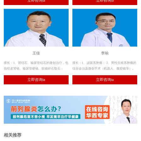
立即咨询ta
立即咨询ta
等的激光及经尿道微创手术治疗）
王佳
李响
擅长：1、肾结石、输尿管结石的微创治疗，包
擅长：1、泌尿系肿瘤； 2、男性生殖系肿瘤的
括经皮肾镜、输尿管硬镜、软镜碎石取石；
综合诊治及微创手术（机器人、腹腔镜等）。
2、其余各种泌尿系结石的手术治疗。
立即咨询ta
立即咨询ta
相关推荐