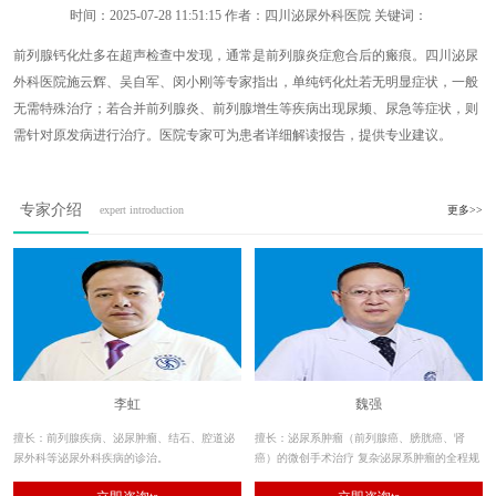
时间：
2025-07-28 11:51:15
作者：四川泌尿外科医院 关键词：
前列腺钙化灶多在超声检查中发现，通常是前列腺炎症愈合后的瘢痕。四川泌尿
外科医院施云辉、吴自军、闵小刚等专家指出，单纯钙化灶若无明显症状，一般
无需特殊治疗；若合并前列腺炎、前列腺增生等疾病出现尿频、尿急等症状，则
需针对原发病进行治疗。医院专家可为患者详细解读报告，提供专业建议。
专家介绍
expert introduction
更多>>
李虹
魏强
擅长：前列腺疾病、泌尿肿瘤、结石、腔道泌
擅长：泌尿系肿瘤（前列腺癌、膀胱癌、肾
尿外科等泌尿外科疾病的诊治。
癌）的微创手术治疗 复杂泌尿系肿瘤的全程规
范化治疗 前列腺疾病（老年良性前列腺增生症