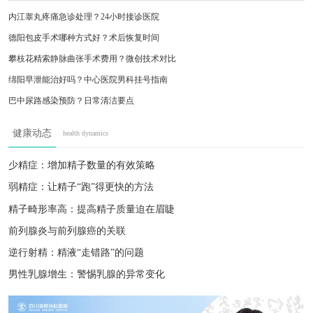
内江睾丸疼痛急诊处理？24小时接诊医院
德阳包皮手术哪种方式好？术后恢复时间
攀枝花精索静脉曲张手术费用？微创技术对比
绵阳早泄能治好吗？中心医院男科挂号指南
巴中尿路感染预防？日常清洁要点
眉山少精症运动调理？中医门诊时间
健康动态
health dynamics
崇州精液果冻状？液化异常治疗
遂宁阴茎珍珠疹危害？需要治疗吗
少精症：增加精子数量的有效策略
绵阳早泄行为训练？专业康复指导
弱精症：让精子“跑”得更快的方法
崇州精液发黄怎么回事？需要检查吗
精子畸形率高：提高精子质量迫在眉睫
前列腺炎与前列腺癌的关联
逆行射精：精液“走错路”的问题
男性乳腺增生：警惕乳腺的异常变化