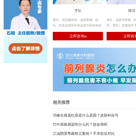
李虹
魏强
擅长：前列腺疾病、泌尿肿瘤、结
擅长：泌尿系肿瘤（
石、腔道泌尿外科等泌尿外科疾病的
癌、肾癌）的微创手术
诊治。
系肿瘤的全程规范化治
立即咨询ta
立即咨询
（老年良性前列腺增
经尿道微创手术治疗
相关推荐
邛崃生殖器红疹是什么原因？皮肤科挂号
巴中尿路感染吃什么药？急诊用药
江油阴茎弯曲矫正案例？手术前后对比