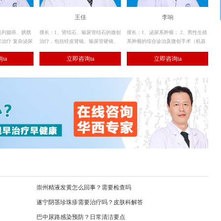
王佳
李响
前列腺癌、膀胱
擅长：1、肾结石、输尿管结石的微创
擅长：1、泌尿系肿瘤； 2、男性生殖
治疗 复杂泌尿
治疗，包括经皮肾镜、输尿管硬镜、
系肿瘤的综合诊治及微创手术（机器
疗 前列腺疾病
软镜碎石取石； 2、其余各种泌尿系
人、腹腔镜等）。
ta
立即咨询ta
立即咨询ta
生症等的激光及
结石的手术治疗。
）
崇州精液发黄怎么回事？需要检查吗
遂宁阴茎珍珠疹需要治疗吗？皮肤科解答
巴中尿路感染预防？日常清洁要点