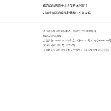
南充血精需要手术？专科医院排名
邛崃生殖器疱疹防护措施？会复发吗
违法和不良信息举报电话：4008591200 举报邮箱：
tousu@xywy.com
京公安备0101101081513号 京icp证080257号 京icp备10047209号
京卫计网审【2015】第0237号
互联网药品信息服务资格证书编号：(京)-非经营性-2018-0306