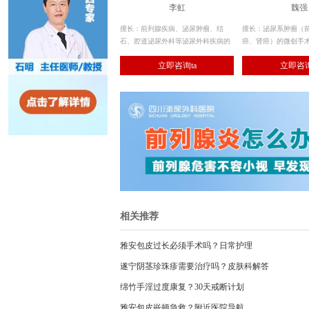
李虹
魏强
擅长：前列腺疾病、泌尿肿瘤、结
擅长：泌尿系肿瘤（
石、腔道泌尿外科等泌尿外科疾病的
癌、肾癌）的微创手术
诊治。
系肿瘤的全程规范化治
立即咨询ta
立即咨询
（老年良性前列腺增
经尿道微创手术治疗
相关推荐
雅安包皮过长必须手术吗？日常护理
遂宁阴茎珍珠疹需要治疗吗？皮肤科解答
绵竹手淫过度康复？30天戒断计划
雅安包皮嵌顿急救？附近医院导航