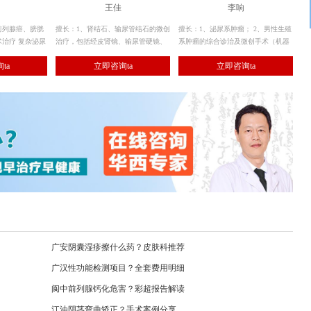
王佳
李响
前列腺癌、膀胱
擅长：1、肾结石、输尿管结石的微创
擅长：1、泌尿系肿瘤； 2、男性生殖
治疗 复杂泌尿
治疗，包括经皮肾镜、输尿管硬镜、
系肿瘤的综合诊治及微创手术（机器
疗 前列腺疾病
软镜碎石取石； 2、其余各种泌尿系
人、腹腔镜等）。
ta
立即咨询ta
立即咨询ta
生症等的激光及
结石的手术治疗。
）
广安阴囊湿疹擦什么药？皮肤科推荐
广汉性功能检测项目？全套费用明细
阆中前列腺钙化危害？彩超报告解读
江油阴茎弯曲矫正？手术案例分享