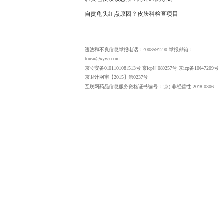
自贡龟头红点原因？皮肤科检查项目
违法和不良信息举报电话：4008591200 举报邮箱：
tousu@xywy.com
京公安备0101101081513号 京icp证080257号 京icp备10047209号
京卫计网审【2015】第0237号
互联网药品信息服务资格证书编号：(京)-非经营性-2018-0306