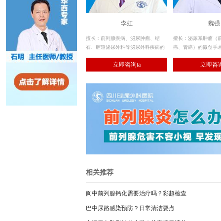
李虹
魏强
擅长：前列腺疾病、泌尿肿瘤、结
擅长：泌尿系肿瘤（
石、腔道泌尿外科等泌尿外科疾病的
癌、肾癌）的微创手术
诊治。
系肿瘤的全程规范化治
立即咨询ta
立即咨询
（老年良性前列腺增
经尿道微创手术治疗
相关推荐
阆中前列腺钙化需要治疗吗？彩超检查
巴中尿路感染预防？日常清洁要点