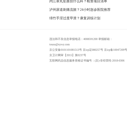
内江睾丸坠胀挂什么科？检查项目清单
泸州尿道刺痛流脓？24小时急诊医院推荐
绵竹手淫过度早泄？康复训练计划
违法和不良信息举报电话：4008591200 举报邮箱：
tousu@xywy.com
京公安备0101101081513号 京icp证080257号 京icp备10047209号
京卫计网审【2015】第0237号
互联网药品信息服务资格证书编号：(京)-非经营性-2018-0306