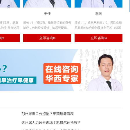
王佳
李响
前列腺癌、膀胱
擅长：1、肾结石、输尿管结石的微创
擅长：1、泌尿系肿瘤； 2、男性生殖
治疗 复杂泌尿
治疗，包括经皮肾镜、输尿管硬镜、
系肿瘤的综合诊治及微创手术（机器
疗 前列腺疾病
软镜碎石取石； 2、其余各种泌尿系
人、腹腔镜等）。
ta
立即咨询ta
立即咨询ta
生症等的激光及
结石的手术治疗。
）
彭州尿道口分泌物？细菌培养流程
达州尿无力改善训练？凯格尔运动教学