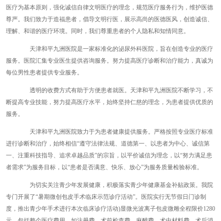
医疗为基本原则，强化诚信自律文明医疗的理念，规范医疗服务行为，维护医德
尊严。我们致力于造福患者，倡导文明行医，展示高尚的医德医风，创造诚信、
理解、和谐的医疗环境。同时，我们尊重患者的个人隐私和知情同意。
天津和平九洲医院是一家标准化的泌尿外科医院，旨在创造专业的医疗
服务。医院汇集专业医生提供咨询服务。努力提高医疗诊断和治疗能力，真诚为
每位男性患者提供专业服务。
透明的收费方式有助于方便患者就医。天津和平九洲医院不断学习，不
断提高专业技能，努力提高医疗水平，始终坚持仁慈的理念，为患者提供优质的
服务。
天津和平九洲医院致力于为患者健康提供服务。严格按照专业医疗标准
进行诊断和治疗，始终相信“遵守法律法规、道德第一、以患者为中心、诚信第
一、注重科技指导、追求卓越品质”的宗旨，以平价诚信为理念，以“努力满足患
者需求”为服务目标，以“患者是否满意、快乐、放心”为服务质量检验标准。
为切实关注青少年发展健康，积极落实青少年健康基金补贴政策。我院
专门开展了“暑期微创包皮手术临床示范诊疗活动”。医院实行无节假日门诊制
度，推出青少年手术进行本次临床诊疗活动)显微光波离子包皮微雕全程限价1280
元。包括整个医疗费用，如注册费、术前检查费、麻醉费、术中材料费、术后消