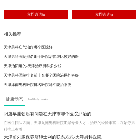
立即咨询ta
立即咨询ta
相关推荐
天津男科疝气治疗哪个医院好
天津男科医院排名那个医院治肾虚比较好的医
天津治阳痿的-天津治疗男科多少钱
天津男科医院排名前十名哪个医院泌尿外科好
天津津南男科医院排名医院能不能治阳痿
天津静海区男科医院哪个好精细化诊疗更规范
健康动态
health dynamics
天津市厉害的男科医院是哪个这家医院是优选
天津哪家医院看男科厉害文明行医群众满意
阳痿早泄勃起有问题在天津市哪个医院那治的
天津治疗男科一般花费多少钱亲诊寻找病因
在医生团队方面，天津九洲男科医院汇聚专业人才，治疗的经验丰富，在治疗男
科病上有着...
天津哪家医院做疝气好亲诊寻找病因
天津前列腺保养店绅士网的联系方式-天津男科医院