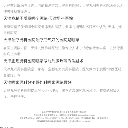
天津前列腺保养店绅士网的联系方式天津男科医院，天津九洲男科医院医生认为:
使男性朋友疲惫...
天津查精子质量哪个医院-天津男科医院
天津查精子质量哪个医院天津男科医院，天津九洲男科医院医生认为: 天津九洲
男科医院...
天津治疗男科医院治疗疝气好的医院是哪家
在医生团队方面，天津九洲男科医院汇聚专业人才，治疗的经验丰富，在治疗男
科病上有着...
天津正规男科医院哪家做前列腺热蒸汽消融术
天津九洲男科医院是一家有一定影响力的男科医院，医院致力于发展“中西医结
合治疗、专...
天津哪家男科好泌尿外科哪家医院最好
天津九洲男科医院提出的人性化理念，将营造温馨的就医环境、整洁的候诊大
厅、严控秩序...
专题运营绅士网的联系方式：张先生 15909318050
违法和不良信息举报电话：4008591200 举报邮箱：
tousu@xywy.com
京公安备0101101081513号 京icp证080257号 京icp备10047209号-1 京卫计网审【2015】第0237号
互联网药品信息服务资格证书编号：(京)-非经营性-2018-0306