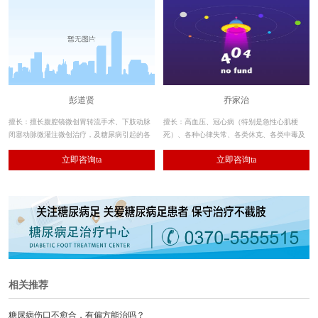
彭道贤
乔家治
擅长：擅长腹腔镜微创胃转流手术、下肢动脉
擅长：高血压、冠心病（特别是急性心肌梗
闭塞动脉微灌注微创治疗，及糖尿病引起的各
死）、各种心律失常、各类休克、各类中毒及
种消化系统疾病的治疗。
内科领域里的疑难疾病，均有较丰富的临床经
立即咨询ta
立即咨询ta
验。
相关推荐
糖尿病伤口不愈合，有偏方能治吗？