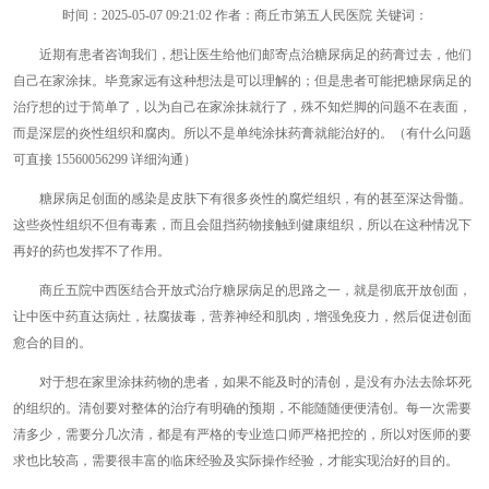
时间：
2025-05-07 09:21:02
作者：商丘市第五人民医院 关键词：
近期有患者咨询我们，想让医生给他们邮寄点治糖尿病足的药膏过去，他们
自己在家涂抹。毕竟家远有这种想法是可以理解的；但是患者可能把糖尿病足的
治疗想的过于简单了，以为自己在家涂抹就行了，殊不知烂脚的问题不在表面，
而是深层的炎性组织和腐肉。所以不是单纯涂抹药膏就能治好的。（有什么问题
可直接 15560056299 详细沟通）
糖尿病足创面的感染是皮肤下有很多炎性的腐烂组织，有的甚至深达骨髓。
这些炎性组织不但有毒素，而且会阻挡药物接触到健康组织，所以在这种情况下
再好的药也发挥不了作用。
商丘五院中西医结合开放式治疗糖尿病足的思路之一，就是彻底开放创面，
让中医中药直达病灶，祛腐拔毒，营养神经和肌肉，增强免疫力，然后促进创面
愈合的目的。
对于想在家里涂抹药物的患者，如果不能及时的清创，是没有办法去除坏死
的组织的。清创要对整体的治疗有明确的预期，不能随随便便清创。每一次需要
清多少，需要分几次清，都是有严格的专业造口师严格把控的，所以对医师的要
求也比较高，需要很丰富的临床经验及实际操作经验，才能实现治好的目的。