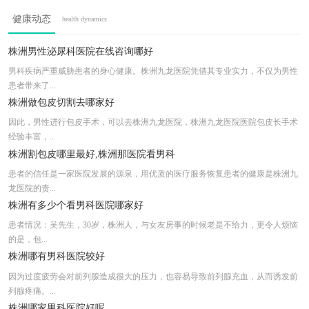
株洲正规男科医院是哪家好
健康动态
health dynamics
株洲看男科的专科医院有几家
株洲早泄治疗正规医院怎么样?
株洲男性泌尿科医院在线咨询哪好
株洲看男科哪里最专业
男科疾病严重威胁患者的身心健康。株洲九龙医院凭借其专业实力，不仅为男性
患者带来了...
株洲男科治疗效果哪里好
株洲做包皮切割去哪家好
因此，男性进行包皮手术，可以去株洲九龙医院，株洲九龙医院医院包皮长手术
经验丰富，...
株洲割包皮哪里最好,株洲那医院看男科
患者的信任是一家医院发展的源泉，用优质的医疗服务恢复患者的健康是株洲九
龙医院的责...
株洲有多少个看男科医院哪家好
患者情况：吴先生，30岁，株洲人，与女友房事的时候老是不给力，更令人烦恼
的是，包...
株洲哪有男科医院较好
因为过度疲劳会对前列腺造成很大的压力，也容易导致前列腺充血，从而诱发前
列腺疼痛。...
株洲哪家男科医院好呢