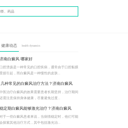
健康动态
health dynamics
济南白癜风 哪家好
口腔溃疡是一种常见的口腔疾病，通常由于口腔黏膜
受损引起，而白癜风是一种慢性的皮肤...
,几种常见的白癜风治疗方法？济南白癜风
中医治疗白癜风的效果需要患者长期坚持，治疗期间
还需注意保持身体健康，尽量避免过度...
稳定期白癜风能够激光治疗？济南白癜风
对于一些白癜风患者来说，当病情稳定时，他们可能
会探索其他治疗方式，其中包括激光治...