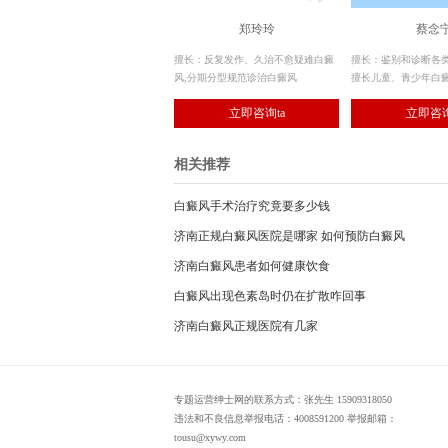
郑玲玲
蔡念
擅长：反复发作、久治不愈疑难白癜
擅长：鉴别和诊断各
风,分期分型规范诊治白癜风
擅长儿童、青少年白
立即咨询ta
立即咨询
相关推荐
白癜风手术治疗究竟要多少钱
济南正规白癜风医院是哪家 如何预防白癜风
济南白癜风患者如何健康饮食
白癜风出现色素岛时仍在扩散咋回事
济南白癜风正规医院有几家
专题运营绅士网的联系方式：张先生 15909318050
违法和不良信息举报电话：4008591200 举报邮箱：
tousu@xywy.com