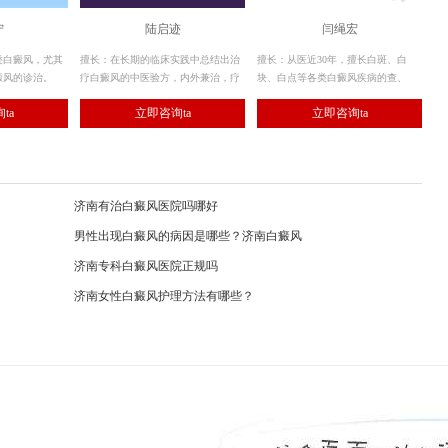
宁
陆启迹
闫绳宏
类白癜风，尤其
擅长：在长期的临床实践中总结出治
擅长：从医近30年，擅长白斑、白
癜风的诊治。
疗白癜风的中医验方，内外兼治，疗
块、白点等各类白癜风疾病的查、
效显著。
诊、治。对于疑难白癜风有着临床上
ta
立即咨询ta
立即咨询ta
的治疗了解的。
济南有治白癜风医院吗哪好
男性出现白癜风的病因是哪些？济南白癜风
济南专科白癜风医院正规吗
济南女性白癜风护理方法有哪些？