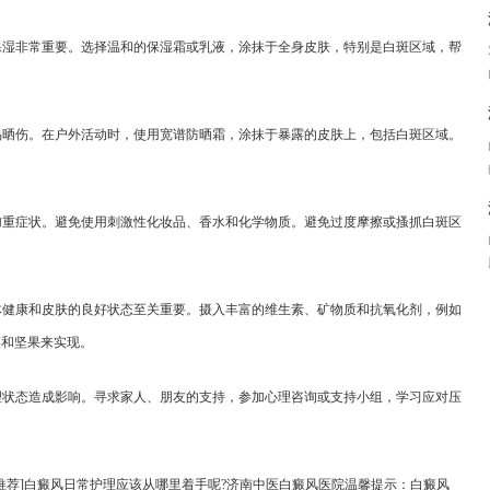
保湿非常重要。选择温和的保湿霜或乳液，涂抹于全身皮肤，特别是白斑区域，帮
易晒伤。在户外活动时，使用宽谱防晒霜，涂抹于暴露的皮肤上，包括白斑区域。
加重症状。避免使用刺激性化妆品、香水和化学物质。避免过度摩擦或搔抓白斑区
体健康和皮肤的良好状态至关重要。摄入丰富的维生素、矿物质和抗氧化剂，例如
菜和坚果来实现。
理状态造成影响。寻求家人、朋友的支持，参加心理咨询或支持小组，学习应对压
推荐]白癜风日常护理应该从哪里着手呢?济南中医白癜风医院温馨提示：白癜风