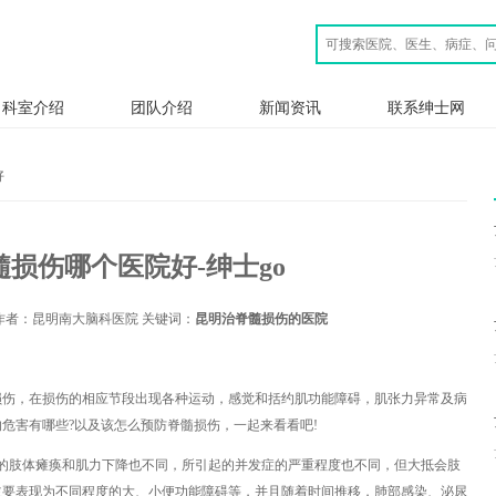
科室介绍
团队介绍
新闻资讯
联系绅士网
好
损伤哪个医院好-绅士go
作者：昆明南大脑科医院 关键词：
昆明治脊髓损伤的医院
，在损伤的相应节段出现各种运动，感觉和括约肌功能障碍，肌张力异常及病
危害有哪些?以及该怎么预防脊髓损伤，一起来看看吧!
肢体瘫痪和肌力下降也不同，所引起的并发症的严重程度也不同，但大抵会肢
主要表现为不同程度的大、小便功能障碍等，并且随着时间推移，肺部感染、泌尿