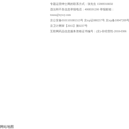
专题运营绅士网的联系方式：张先生 15909318050
违法和不良信息举报电话：4008591200 举报邮箱：
tousu@xywy.com
京公安备0101101081513号 京icp证080257号 京icp备10047209号
京卫计网审【2015】第0237号
互联网药品信息服务资格证书编号：(京)-非经营性-2018-0306
网站地图