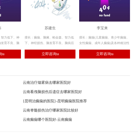
伟
苏建生
李宝来
、智力低下、神
擅长：癫痫、脑瘫、帕金森、智力低
擅长：癫痫(儿童癫痫、青少年癫痫、
脑发育不良、脑
下、神经损伤、脑发育不良、脑病后
女性癫痫、成年人癫痫)及各种难治性
瘫、截瘫、肌张
遗症、面瘫、偏瘫、肌张力障碍、共
癫痫的诊断治疗。 近20年临床经验、
ta
立即咨询ta
立即咨询ta
肌肉萎缩等神经
济失调、肌肉萎缩等神经系统疾病，
系统性综合治疗倡导者。
对多学科诊疗康复体系有着独到见
解。
云南治疗烟雾病去哪家医院好
云南看颅脑损伤后遗症去哪家医院好
{昆明治癫痫的医院}-昆明癫痫医院推荐
云南脊髓损伤治疗哪家医院比较好
云南癫痫哪个医院好-云南癫痫