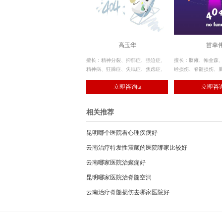
高玉华
苗幸
擅长：精神分裂、抑郁症、强迫症、
擅长：脑瘫、帕金森
精神病、狂躁症、失眠症、焦虑症、
经损伤、脊髓损伤、
心理障碍、躯体化障碍、植物神经紊
病后遗症、面瘫、偏
立即咨询ta
立即咨询
乱等各类精神疾病。此外，对酒精、
力障碍、共济失调、
毒品依赖及戒断的诊疗也具有独到见
系统疾病。
解，临床疗效显著。
相关推荐
昆明哪个医院看心理疾病好
云南治疗特发性震颤的医院哪家比较好
云南哪家医院治癫痫好
昆明哪家医院治脊髓空洞
云南治疗脊髓损伤去哪家医院好