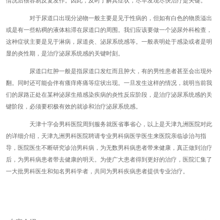
情况后很容易反复发作。因此，及时了解其症状，尽早发现尽快治疗是关键。
对于尿道口出现分泌物一般主要是见于性病的，但如有白色的物质溢出
或是有一些粘稠的液体粘滞在尿道口的周围。我们应该要做一个泌尿外科检查，
这种症状主要是见于淋病，尿道炎、泌尿系统感等。一般表明处于感染或者是明
显的炎性期，是治疗泌尿系统感的关键时刻。
尿道口红肿一般是指尿道口发红而且肿大，有的男性患者甚至会出现外
翻。同时还可能会伴有瘙痒疼痛等症状出现。一旦发生这样的情况，就明当前我
们的尿路正处在某种泌尿生殖感染疾病的炎性反应阶段，是治疗泌尿系统感的关
键阶段，必须要积极有效的就诊和治疗泌尿系统感。
天津十字会男科医院周到服务就医省事省心，以上是天津九洲医院对此
的详细介绍，天津九洲男科医院聘请专业男科病医学医生来医院亲临诊治与指
导，医院医生不断研究诊治男科病，为无数男科病患者带来健康，真正做到治疗
后，为男科病患者带去健康的明天。为使广大患者得到更好的治疗，医院汇集了
一大批男科医生和知名男科学者，共同为男科疾病患者提供专业治疗。