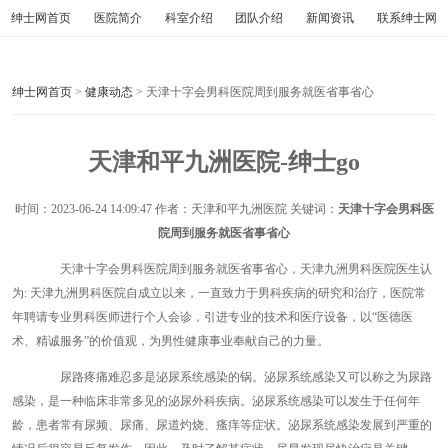
绅士网首页
医院简介
科室介绍
团队介绍
新闻资讯
联系绅士网
绅士网首页
>
健康动态
> 天津十字会男科医院周到服务就医省事省心
天津和平九洲医院-绅士go
时间：
2023-06-24 14:09:47
作者：天津和平九洲医院 关键词：
天津十字会男科医
院周到服务就医省事省心
天津十字会男科医院周到服务就医省事省心，天津九洲男科医院医生认
为: 天津九洲男科医院自成立以来，一直致力于男科疾病的研究和治疗，医院常
年聘请专业男科医师进行个人会诊，引进专业的技术和医疗设备，以“医德医
术、精诚服务”的价值观，为男性健康事业奉献自己的力量。
尿路疼痛难忍多是泌尿系统感染的锅。泌尿系统感染又可以称之为尿路
感染，是一种临床非常多见的泌尿外科疾病。泌尿系统感染可以发生于任何年
龄，患者常有尿频、尿痛、尿道灼烧、瘙痒等症状。泌尿系统感染发展到严重的