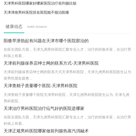
天津男科医院哪家好哪家医院治疗前列腺比较
天津津南男科医院排名医院能不能治阳痿
天津哪个男科医院好治疗早泄好
健康动态
health dynamics
天津看男科去医院挂哪个科收费合理价格公示
天津男性生殖整形医院哪家好公益在线
阳痿早泄勃起有问题在天津市哪个医院那治的
天津静海区男科医院哪个好精细化诊疗更规范
在医生团队方面，天津九洲男科医院汇聚专业人才，治疗的经验丰富，在治疗男
科病上有着...
天津市男科哪个医院好知乎专家为您解答!
天津前列腺保养店绅士网的联系方式-天津男科医院
天津前列腺保养店绅士网的联系方式天津男科医院，天津九洲男科医院医生认为:
使男性朋友疲惫...
天津查精子质量哪个医院-天津男科医院
天津查精子质量哪个医院天津男科医院，天津九洲男科医院医生认为: 天津九洲
男科医院...
天津治疗男科医院治疗疝气好的医院是哪家
在医生团队方面，天津九洲男科医院汇聚专业人才，治疗的经验丰富，在治疗男
科病上有着...
天津正规男科医院哪家做前列腺热蒸汽消融术