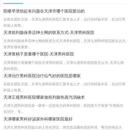
天津中医男科在线咨询医院服务就医省事省心
天津正规男科医院是哪个（亲诊寻找病因）
阳痿早泄勃起有问题在天津市哪个医院那治的
天津早泄手术多少钱文明行医群众满意
在医生团队方面，天津九洲男科医院汇聚专业人才，治疗的经验丰富，在治疗男
科病上有着...
天津泌尿科在线问诊口碑很不错!
天津前列腺保养店绅士网的联系方式-天津男科医院
天津前列腺保养店绅士网的联系方式天津男科医院，天津九洲男科医院医生认为:
使男性朋友疲惫...
天津查精子质量哪个医院-天津男科医院
天津查精子质量哪个医院天津男科医院，天津九洲男科医院医生认为: 天津九洲
男科医院...
天津治疗男科医院治疗疝气好的医院是哪家
在医生团队方面，天津九洲男科医院汇聚专业人才，治疗的经验丰富，在治疗男
科病上有着...
天津正规男科医院哪家做前列腺热蒸汽消融术
天津九洲男科医院是一家有一定影响力的男科医院，医院致力于发展“中西医结
合治疗、专...
天津哪家男科好泌尿外科哪家医院最好
天津九洲男科医院提出的人性化理念，将营造温馨的就医环境、整洁的候诊大