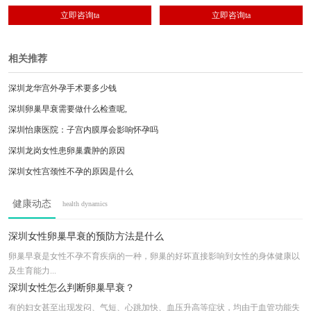
术、排卵障碍、习惯性流产、免疫性不孕、妇
立即咨询ta
立即咨询ta
科炎症、宫颈疾病、痛经、闭经、月经不调。
相关推荐
深圳龙华宫外孕手术要多少钱
深圳卵巢早衰需要做什么检查呢,
深圳怡康医院：子宫内膜厚会影响怀孕吗
深圳龙岗女性患卵巢囊肿的原因
深圳女性宫颈性不孕的原因是什么
深圳罗造成习惯性流产不孕的原因是什么
健康动态
health dynamics
深圳针对男性不育需要做的检查项目主要有
深圳出现输卵管粘连的危害有哪些？
深圳女性卵巢早衰的预防方法是什么
深圳怡康医院：子宫内膜厚会影响怀孕吗
卵巢早衰是女性不孕不育疾病的一种，卵巢的好坏直接影响到女性的身体健康以
及生育能力...
输卵管不通是什么引起的
深圳女性怎么判断卵巢早衰？
有的妇女甚至出现发闷、气短、心跳加快、血压升高等症状，均由于血管功能失