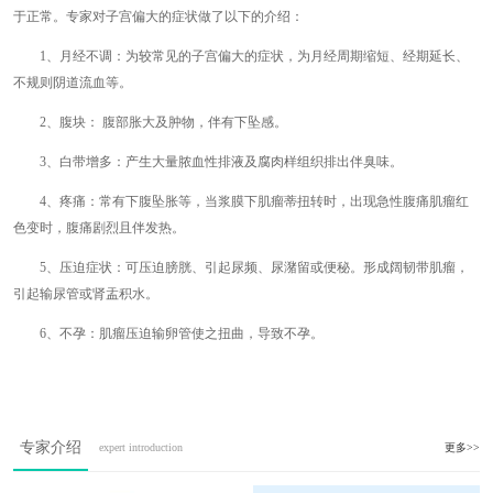
于正常。专家对子宫偏大的症状做了以下的介绍：
1、月经不调：为较常见的子宫偏大的症状，为月经周期缩短、经期延长、
不规则阴道流血等。
2、腹块： 腹部胀大及肿物，伴有下坠感。
3、白带增多：产生大量脓血性排液及腐肉样组织排出伴臭味。
4、疼痛：常有下腹坠胀等，当浆膜下肌瘤蒂扭转时，出现急性腹痛肌瘤红
色变时，腹痛剧烈且伴发热。
5、压迫症状：可压迫膀胱、引起尿频、尿潴留或便秘。形成阔韧带肌瘤，
引起输尿管或肾盂积水。
6、不孕：肌瘤压迫输卵管使之扭曲，导致不孕。
专家介绍
expert introduction
更多>>