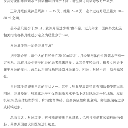
发育分泌的雌激素水平就会相应的有所下降，这也就可能会导致月经减少。
正常月经的规律是周期 21～35 天，经期 2～8 天，这个过程月经总量为 20～
80 ml 之间。
是不是只要少于20 ml，就算月经过少呢?也不是。近几年来，国内外文献及
相关指南都将月经过少定义为经量少于5 ml。
月经量少就一定是卵巢早衰?
据专家介绍，每个人的月经量在20-60ml左右，月经量与体内性激素水平有一
定关系。现在月经少甚至闭经的患者越来越多，尤其是年轻白领。很多女性并不
在乎月经的变化，甚至认为很容易停经或月经量少。闭经，月经不调，就开始紧
张。
月经减少是卵巢早衰的症状之一。其中，卵巢早衰是指青春期后40岁前出现
闭经、卵巢萎缩、雌激素水平和促性腺激素水平低下达到绝经水平的现象。发病
机制为:染色体核型异常、卵泡发育障碍、自身免疫性卵巢衰竭、卵细胞储备过少
或耗竭过多。
总而言之，月经过少，有可能是卵巢早衰迹象，也有可能是其它妇科疾病引
起，具体原因建议到医院进行检查。