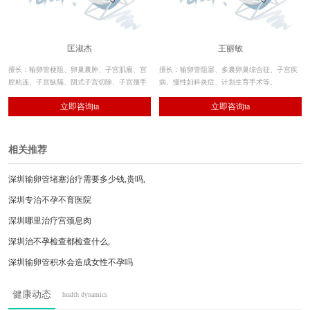
匡淑杰
王丽敏
擅长：输卵管梗阻、卵巢囊肿、子宫肌瘤、宫
擅长：输卵管阻塞、多囊卵巢综合征、子宫疾
腔粘连、子宫纵隔、阴式子宫切除、子宫颈手
病、慢性妇科炎症、计划生育手术等。
术、排卵障碍、习惯性流产、免疫性不孕、妇
立即咨询ta
立即咨询ta
科炎症、宫颈疾病、痛经、闭经、月经不调。
相关推荐
深圳输卵管堵塞治疗需要多少钱,贵吗,
深圳专治不孕不育医院
深圳哪里治疗宫颈息肉
深圳治不孕检查都检查什么,
深圳输卵管积水会造成女性不孕吗
深圳不孕不育深圳哪家医院好呀
健康动态
health dynamics
深圳查出输卵管积水会影响怀孕吗