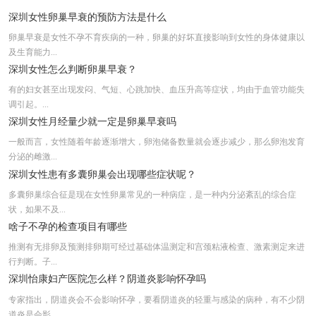
深圳怡康妇产：宫发育不良的原因是什么？
深圳女性卵巢早衰的预防方法是什么
深圳龙华看多囊卵巢哪个医院好
卵巢早衰是女性不孕不育疾病的一种，卵巢的好坏直接影响到女性的身体健康以
及生育能力...
深圳不育医院的排名是多少?
深圳女性怎么判断卵巢早衰？
有的妇女甚至出现发闷、气短、心跳加快、血压升高等症状，均由于血管功能失
调引起。...
深圳女性月经量少就一定是卵巢早衰吗
一般而言，女性随着年龄逐渐增大，卵泡储备数量就会逐步减少，那么卵泡发育
分泌的雌激...
深圳女性患有多囊卵巢会出现哪些症状呢？
多囊卵巢综合征是现在女性卵巢常见的一种病症，是一种内分泌紊乱的综合症
状，如果不及...
啥子不孕的检查项目有哪些
推测有无排卵及预测排卵期可经过基础体温测定和宫颈粘液检查、激素测定来进
行判断。子...
深圳怡康妇产医院怎么样？阴道炎影响怀孕吗
专家指出，阴道炎会不会影响怀孕，要看阴道炎的轻重与感染的病种，有不少阴
道炎是会影...