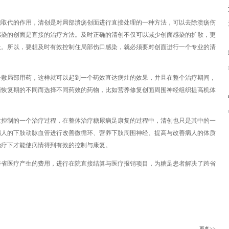
能取代的作用，清创是对局部溃疡创面进行直接处理的一种方法，可以去除溃疡伤
感染的创面是直接的治疗方法。及时正确的清创不仅可以减少创面感染的扩散，更
长。所以，要想及时有效控制住局部伤口感染，就必须要对创面进行一个专业的清
外敷局部用药，这样就可以起到一个药效直达病灶的效果，并且在整个治疗期间，
面恢复期的不同而选择不同药效的药物，比如营养修复创面周围神经组织提高机体
效控制的一个治疗过程，在整体治疗糖尿病足康复的过程中，清创也只是其中的一
病人的下肢动脉血管进行改善微循环、营养下肢周围神经、提高与改善病人的体质
治疗下才能使病情得到有效的控制与康复。
跨省医疗产生的费用，进行在院直接结算与医疗报销项目，为糖足患者解决了跨省
更多>>