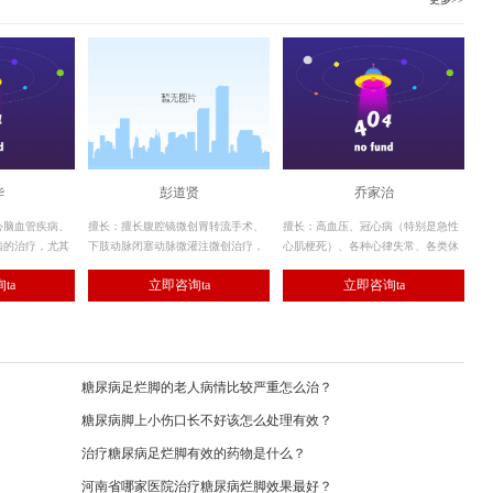
华
彭道贤
乔家治
心脑血管疾病、
擅长：擅长腹腔镜微创胃转流手术、
擅长：高血压、冠心病（特别是急性
病的治疗，尤其
下肢动脉闭塞动脉微灌注微创治疗，
心肌梗死）、各种心律失常、各类休
管理和危重病人
及糖尿病引起的各种消化系统疾病的
克、各类中毒及内科领域里的疑难疾
ta
立即咨询ta
立即咨询ta
的临床经验
治疗。
病，均有较丰富的临床经验。
糖尿病足烂脚的老人病情比较严重怎么治？
糖尿病脚上小伤口长不好该怎么处理有效？
治疗糖尿病足烂脚有效的药物是什么？
河南省哪家医院治疗糖尿病烂脚效果最好？