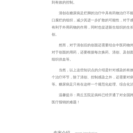
到有效的控制。
清创在糖尿病足烂脚的治疗中具有药物治疗不
口腐烂的组织，减少其进一步扩散的可能性，对于
有利于外用药物的作用，同时也促进新生组织的生
创。
然而，对于清创后的创面还需要结合中医药物
对于创面的用药，还要根据每次换药、清创、及创
组织供血等。
当然，以上这些知识点的介绍是针对感染的有
个治疗环节，除了清创、控制感染之外，还需要对
等。糖尿病足只有在这样一个规范化处理、综合化
温馨提示：商丘五院足病科已经开通了对全国
医疗报销的难题！
专家介绍
expert introduction