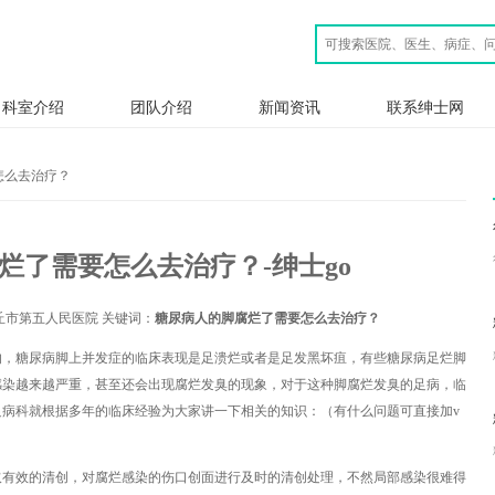
科室介绍
团队介绍
新闻资讯
联系绅士网
怎么去治疗？
烂了需要怎么去治疗？-绅士go
市第五人民医院 关键词：
糖尿病人的脚腐烂了需要怎么去治疗？
的，糖尿病脚上并发症的临床表现是足溃烂或者是足发黑坏疽，有些糖尿病足烂脚
感染越来越严重，甚至还会出现腐烂发臭的现象，对于这种脚腐烂发臭的足病，临
足病科就根据多年的临床经验为大家讲一下相关的知识：（有什么问题可直接加v
取有效的清创，对腐烂感染的伤口创面进行及时的清创处理，不然局部感染很难得