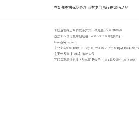
在郑州有哪家医院里面有专门治疗糖尿病足的
专题运营绅士网的联系方式：张先生 15909318050
违法和不良信息举报电话：4008591200 举报邮箱：
tousu@xywy.com
京公安备0101101081513号 京icp证080257号 京icp备10047209号
京卫计网审【2015】第0237号
互联网药品信息服务资格证书编号：(京)-非经营性-2018-0306