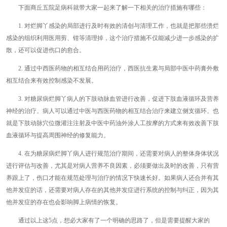
下面商丘五院足病科就带大家一起来了解一下相关的治疗措施有哪些：
1. 对烂脚丫感染的局部进行及时有效的清创与清理工作，也就是把那些溃烂
感染的组织利用医用剪、钳等清理掉，这个治疗措施不仅能减少进一步感染的扩
散，还可以促进伤口的愈合。
2. 通过中西医药物的相互结合用药治疗，西医抗生素与局部中医中药膏外敷
相互结合来有效控制感染不发展。
3. 对糖尿病烂脚丫病人的下肢动脉血管进行改善，促进下肢血液循环及营养
神经的治疗。病人可以通过中医与西医药物的相互结合治疗来建立侧支循环。也
就是下肢动脉穴位微灌注注射及中医中药油外涂人工按摩的方式来有效改善下肢
血液循环与提高周围神经的修复能力。
4. 在为糖尿病烂脚丫病人进行规范治疗期间，还需要对病人的整体身体状况
进行评估与改善，尤其是对病人营养不良因素，必须要做出及时的改善，只有营
养跟上了，伤口才能在规范处理与治疗的情况下快速长好。如果病人还合并有其
他并发症的话，还需要对病人存在的其他并发症进行系统的控制与纠正，因为其
他并发症的存在也会影响脚上病情的恢复。
通过以上这5点，想必大家有了一个明确的思路了，但是需要提醒大家的