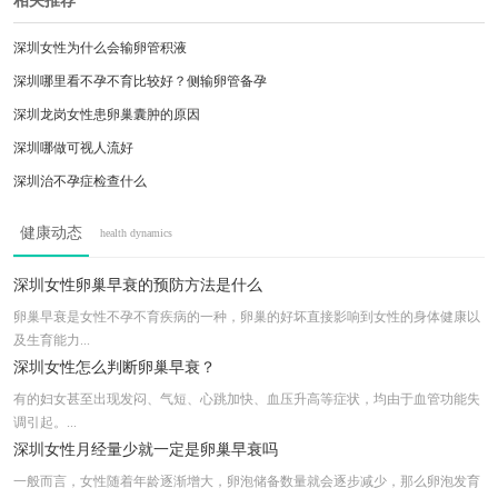
相关推荐
深圳女性为什么会输卵管积液
深圳哪里看不孕不育比较好？侧输卵管备孕
深圳龙岗女性患卵巢囊肿的原因
深圳哪做可视人流好
深圳治不孕症检查什么
深圳针对男性不育需要做的检查项目主要有
健康动态
health dynamics
深圳哪里看不孕不育比较好
深圳怡康妇产医院宫腔粘连需要做什么检查？
深圳女性卵巢早衰的预防方法是什么
深圳不孕不育医院，母婴健康
卵巢早衰是女性不孕不育疾病的一种，卵巢的好坏直接影响到女性的身体健康以
及生育能力...
深圳输卵管堵塞治疗需要多少钱，贵吗？
深圳女性怎么判断卵巢早衰？
有的妇女甚至出现发闷、气短、心跳加快、血压升高等症状，均由于血管功能失
调引起。...
深圳女性月经量少就一定是卵巢早衰吗
一般而言，女性随着年龄逐渐增大，卵泡储备数量就会逐步减少，那么卵泡发育