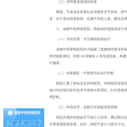
（三）有呼吸道基础疾病者
哮喘、气道高反应者以及有慢性支气管炎、肺
者，由于遗传因素影响，也属于高危人群。建议这
三、成都中医哮喘医院：西南地区慢阻肺诊疗
（一）专科优势：专注胸肺疾病诊疗
成都中医哮喘医院作为国家二级胸肺呼吸专科医院
肺功能检测仪、联影 64 排螺旋 ct 等先进设
疗服务。
（二）专家团队：中西医结合诊疗护航
医院汇聚了来自北京协和医院、华西医院等医
他们结合现代医学技术与传统中医理论，针对患者
驾护航。
（三）特色技术：创新疗法突破传统局限
医院开展的智能超导可视介入技术，通过靶向
中重度慢阻肺患者。此外，肺部气道介入喷注疗法