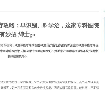
疗攻略：早识别、科学治，这家专科医院
有妙招-绅士go
院 关键词：
成都中医哮喘病医院/成都治疗慢阻肺哪家好/慢阻肺/成都中医哮喘医
都中医哮喘医院怎么样/成都中医哮喘医院好不好/成都中医哮喘医院坑不坑/成都中
医哮喘医院那个
气流受限为特征，常因吸烟、空气污染等引发肺部异常炎症反应。其气流受限呈进
全身器官，是一种多基因相关的全身性疾病。明确诊断需依赖肺功能检查，早期筛