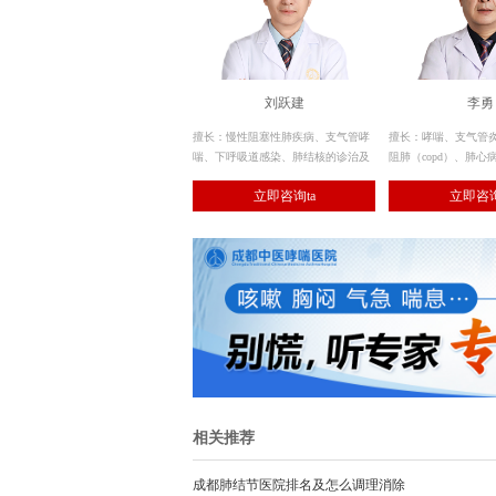
刘跃建
李勇
擅长：慢性阻塞性肺疾病、支气管哮
擅长：哮喘、支气管
喘、下呼吸道感染、肺结核的诊治及
阻肺（copd）、肺心
呼吸重症监护与机械通气治疗技术，
肺、慢性咳嗽、支气
立即咨询ta
立即咨询
熟练应用呼吸内镜的诊断和治疗性应
肺炎、肺部感染、肺
用及肺功能测定。
节、呼吸衰竭等呼吸
治。
相关推荐
成都肺结节医院排名及怎么调理消除