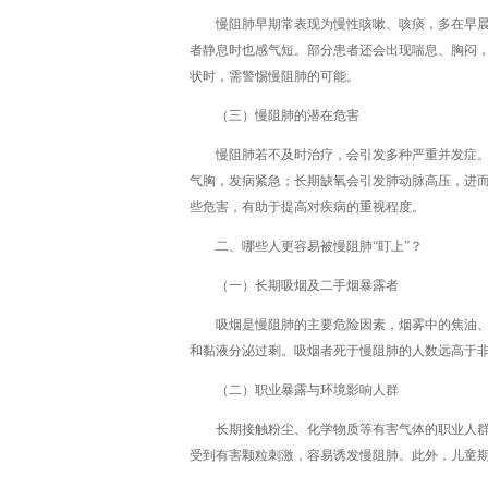
慢阻肺早期常表现为慢性咳嗽、咳痰，多在早
者静息时也感气短。部分患者还会出现喘息、胸闷
状时，需警惕慢阻肺的可能。
（三）慢阻肺的潜在危害
慢阻肺若不及时治疗，会引发多种严重并发症
气胸，发病紧急；长期缺氧会引发肺动脉高压，进
些危害，有助于提高对疾病的重视程度。
二、哪些人更容易被慢阻肺“盯上”？
（一）长期吸烟及二手烟暴露者
吸烟是慢阻肺的主要危险因素，烟雾中的焦油
和黏液分泌过剩。吸烟者死于慢阻肺的人数远高于
（二）职业暴露与环境影响人群
长期接触粉尘、化学物质等有害气体的职业人
受到有害颗粒刺激，容易诱发慢阻肺。此外，儿童