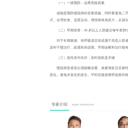
（一）一级预防：远离危险因素
戒烟是预防慢阻肺的首要措施，同时要避免二
式，合理饮食、适度运动，增强身体免疫力，从源
（二）早期筛查：40 岁以上人群建议每年查肺
对于长期吸烟、有呼吸道症状或属于高危人群者
及时干预治疗，延缓疾病进展。早期诊断和治疗能
（三）急性发作应对：及时就医是关键
慢阻肺患者若出现咳嗽加重、痰量增多且呈脓
恶化，避免并发症的发生。平时应随身携带急救药
专家介绍
expert introduction