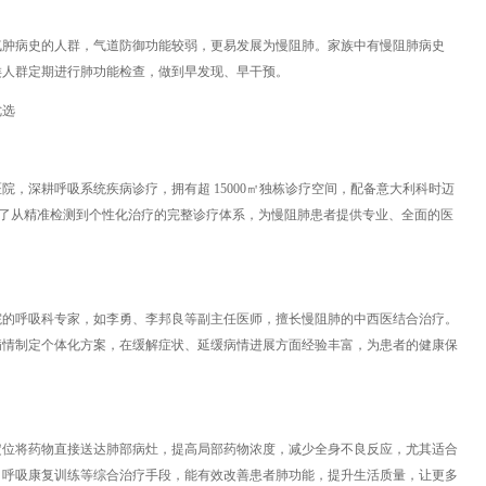
气肿病史的人群，气道防御功能较弱，更易发展为慢阻肺。家族中有慢阻肺病史
类人群定期进行肺功能检查，做到早发现、早干预。
优选
，深耕呼吸系统疾病诊疗，拥有超 15000㎡独栋诊疗空间，配备意大利科时迈
备，构建了从精准检测到个性化治疗的完整诊疗体系，为慢阻肺患者提供专业、全面的医
院的呼吸科专家，如李勇、李邦良等副主任医师，擅长慢阻肺的中西医结合治疗。
病情制定个体化方案，在缓解症状、延缓病情进展方面经验丰富，为患者的健康保
定位将药物直接送达肺部病灶，提高局部药物浓度，减少全身不良反应，尤其适合
、呼吸康复训练等综合治疗手段，能有效改善患者肺功能，提升生活质量，让更多