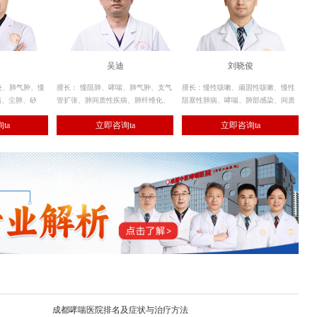
吴迪
刘晓俊
炎、肺气肿、慢
擅长： 慢阻肺、哮喘、肺气肿、支气
擅长：慢性咳嗽、顽固性咳嗽、慢性
病、尘肺、矽
管扩张、肺间质性疾病、肺纤维化、
阻塞性肺病、哮喘、肺部感染、间质
管扩张、间质性
肺癌、咯血、肺栓塞、肺癌、肺动脉
性肺病、肺癌、呼吸衰竭等呼吸系统
ta
立即咨询ta
立即咨询ta
纤维化、肺结
高压、肺血管畸形等疾病的诊治。
肺部炎症及气道疾病的诊治。
系统疾病的诊
成都哮喘医院排名及症状与治疗方法