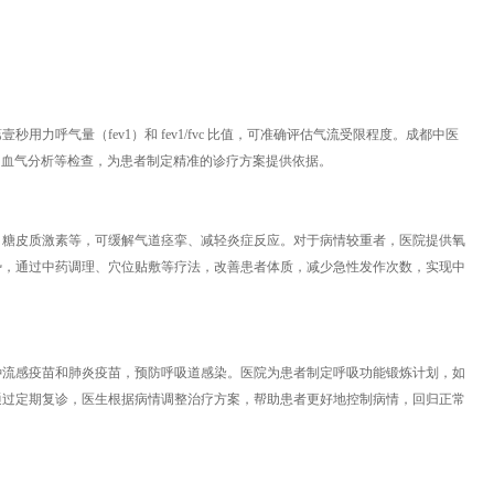
力呼气量（fev1）和 fev1/fvc 比值，可准确评估气流受限程度。成都中医
t、血气分析等检查，为患者制定精准的诊疗方案提供依据。
、糖皮质激素等，可缓解气道痉挛、减轻炎症反应。对于病情较重者，医院提供氧
势，通过中药调理、穴位贴敷等疗法，改善患者体质，减少急性发作次数，实现中
种流感疫苗和肺炎疫苗，预防呼吸道感染。医院为患者制定呼吸功能锻炼计划，如
通过定期复诊，医生根据病情调整治疗方案，帮助患者更好地控制病情，回归正常