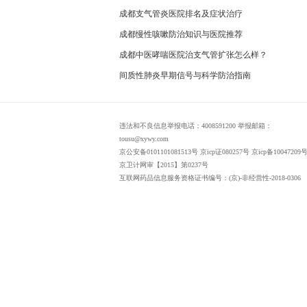
成都支气管炎医院排名及症状治疗
成都慢性咳嗽防治知识与医院推荐
成都中医哮喘医院治支气管扩张怎么样？
间质性肺炎早期信号与科学防治指南
违法和不良信息举报电话：4008591200 举报邮箱：
tousu@xywy.com
京公安备0101101081513号 京icp证080257号 京icp备10047209号
京卫计网审【2015】第0237号
互联网药品信息服务资格证书编号：(京)-非经营性-2018-0306