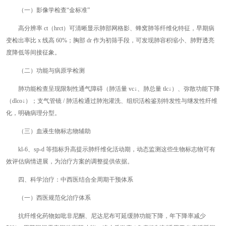
（一）影像学检查“金标准”
高分辨率 ct（hrct）可清晰显示肺部网格影、蜂窝肺等纤维化特征，早期病
变检出率比 x 线高 60%；胸部 dr 作为初筛手段，可发现肺容积缩小、肺野透亮
度降低等间接征象。
（二）功能与病原学检测
肺功能检查呈现限制性通气障碍（肺活量 vc↓、肺总量 tlc↓）、弥散功能下降
（dlco↓）；支气管镜 / 肺活检通过肺泡灌洗、组织活检鉴别特发性与继发性纤维
化，明确病理分型。
（三）血液生物标志物辅助
kl-6、sp-d 等指标升高提示肺纤维化活动期，动态监测这些生物标志物可有
效评估病情进展，为治疗方案的调整提供依据。
四、科学治疗：中西医结合全周期干预体系
（一）西医规范化治疗体系
抗纤维化药物如吡非尼酮、尼达尼布可延缓肺功能下降，年下降率减少