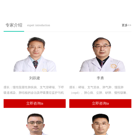
专家介绍
expert introduction
更多>>
刘跃建
李勇
擅长：慢性阻塞性肺疾病、支气管哮喘、下呼
擅长：哮喘、支气管炎、肺气肿、慢阻肺
吸道感染、肺结核的诊治及呼吸重症监护与机
（copd）、肺心病、尘肺、矽肺、慢性咳嗽、
械通气治疗技术，熟练应用呼吸内镜的诊断和
支气管扩张、间质性肺炎、肺部感染、肺纤维
立即咨询ta
立即咨询ta
治疗性应用及肺功能测定。
化、肺结节、呼吸衰竭等呼吸系统疾病的诊
治。