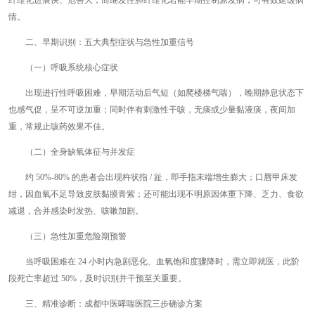
纤维化进展快、危害大，而继发性肺纤维化若能早期控制原发病，可有效延缓病
情。
二、早期识别：五大典型症状与急性加重信号
（一）呼吸系统核心症状
出现进行性呼吸困难，早期活动后气短（如爬楼梯气喘），晚期静息状态下
也感气促，呈不可逆加重；同时伴有刺激性干咳，无痰或少量黏液痰，夜间加
重，常规止咳药效果不佳。
（二）全身缺氧体征与并发症
约 50%-80% 的患者会出现杵状指 / 趾，即手指末端增生膨大；口唇甲床发
绀，因血氧不足导致皮肤黏膜青紫；还可能出现不明原因体重下降、乏力、食欲
减退，合并感染时发热、咳嗽加剧。
（三）急性加重危险期预警
当呼吸困难在 24 小时内急剧恶化、血氧饱和度骤降时，需立即就医，此阶
段死亡率超过 50%，及时识别并干预至关重要。
三、精准诊断：成都中医哮喘医院三步确诊方案