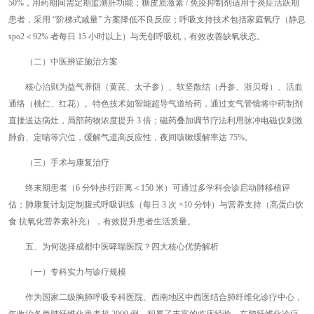
50%，用药期间需定期监测肝功能；糖皮质激素 / 免疫抑制剂适用于炎症活跃期
患者，采用 “阶梯式减量” 方案降低不良反应；呼吸支持技术包括家庭氧疗（静息
spo2＜92% 者每日 15 小时以上）与无创呼吸机，有效改善缺氧状态。
（二）中医辨证施治方案
核心治则为益气养阴（黄芪、太子参）、软坚散结（丹参、浙贝母）、活血
通络（桃仁、红花）。特色技术如智能超导气道给药，通过支气管镜将中药制剂
直接送达病灶，局部药物浓度提升 3 倍；磁药叠加调节疗法利用脉冲电磁仪刺激
肺俞、定喘等穴位，缓解气道高反应性，夜间咳嗽缓解率达 75%。
（三）手术与康复治疗
终末期患者（6 分钟步行距离＜150 米）可通过多学科会诊启动肺移植评
估；肺康复计划定制腹式呼吸训练（每日 3 次 ×10 分钟）与营养支持（高蛋白饮
食 抗氧化营养素补充），有效提升患者生活质量。
五、为何选择成都中医哮喘医院？四大核心优势解析
（一）专科实力与诊疗规模
作为国家二级胸肺呼吸专科医院、西南地区中西医结合肺纤维化诊疗中心，