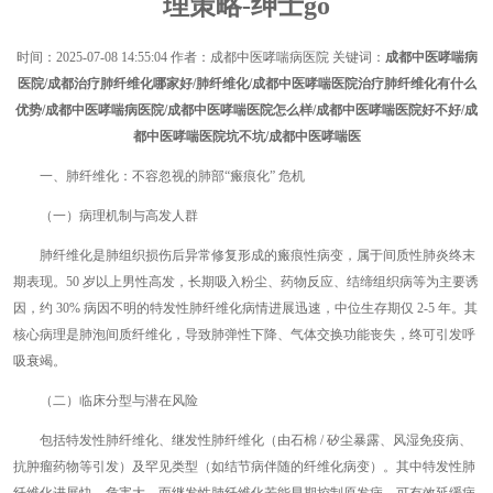
理策略-绅士go
时间：
2025-07-08 14:55:04
作者：成都中医哮喘病医院 关键词：
成都中医哮喘病
医院/成都治疗肺纤维化哪家好/肺纤维化/成都中医哮喘医院治疗肺纤维化有什么
优势/成都中医哮喘病医院/成都中医哮喘医院怎么样/成都中医哮喘医院好不好/成
都中医哮喘医院坑不坑/成都中医哮喘医
一、肺纤维化：不容忽视的肺部“瘢痕化” 危机
（一）病理机制与高发人群
肺纤维化是肺组织损伤后异常修复形成的瘢痕性病变，属于间质性肺炎终末
期表现。50 岁以上男性高发，长期吸入粉尘、药物反应、结缔组织病等为主要诱
因，约 30% 病因不明的特发性肺纤维化病情进展迅速，中位生存期仅 2-5 年。其
核心病理是肺泡间质纤维化，导致肺弹性下降、气体交换功能丧失，终可引发呼
吸衰竭。
（二）临床分型与潜在风险
包括特发性肺纤维化、继发性肺纤维化（由石棉 / 矽尘暴露、风湿免疫病、
抗肿瘤药物等引发）及罕见类型（如结节病伴随的纤维化病变）。其中特发性肺