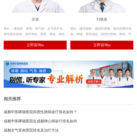
吴迪
刘晓俊
擅长： 慢阻肺、哮喘、肺气肿、支气管扩张、
擅长：慢性咳嗽、顽固性咳嗽、慢性阻塞性肺
肺间质性疾病、肺纤维化、肺癌、咯血、肺栓
病、哮喘、肺部感染、间质性肺病、肺癌、呼
塞、肺癌、肺动脉高压、肺血管畸形等疾病的
吸衰竭等呼吸系统肺部炎症及气道疾病的诊
立即咨询ta
立即咨询ta
诊治。
治。
相关推荐
成都中医哮喘医院间质性肺病诊疗排名如何？
成都中医哮喘医院在成都肺心病诊疗排名如何
成都支气管炎医院排名及治疗方法