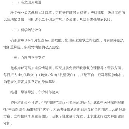
（一）高危因素规避
粉尘作业者需佩戴 n95 口罩，定期进行肺部 ct 筛查；严格戒烟，吸烟者患病
风险增加 3 倍，同时避免二手烟及空气污染暴露，从源头降低患病风险。
（二）科学随访计划
确诊后每 3-6 个月复查 hrct 肺功能，出现新发症状立即就医，可有效降低急
性加重风险，实现对病情的动态监控。
（三）心理与营养支持
焦虑抑郁可能加速病情进展，医院提供免费呼吸康复心理指导；营养方面，
每日摄入 /kg 优质蛋白（鸡蛋 / 鱼肉 / 乳清蛋白），搭配百合、银耳等润肺食材，
为患者的康复提供良好的身体基础。
结语：早诊早治，守护肺部健康
肺纤维化虽不可逆，但早期规范治疗可显著延缓病情。成都中医哮喘医院依
托“中西医结合 精准靶向” 优势，为患者提供从诊断到康复的全周期绅士go的解决
方案。立即预约李勇主任团队，获取个性化诊疗方案，让专业医疗助力肺部健康
守护。