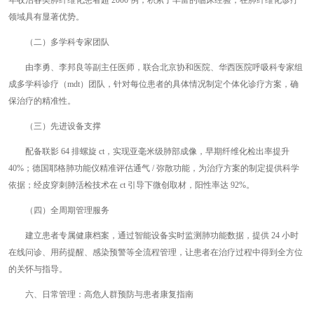
年收治各类肺纤维化患者超 2000 例，积累了丰富的临床经验，在肺纤维化诊疗
领域具有显著优势。
（二）多学科专家团队
由李勇、李邦良等副主任医师，联合北京协和医院、华西医院呼吸科专家组
成多学科诊疗（mdt）团队，针对每位患者的具体情况制定个体化诊疗方案，确
保治疗的精准性。
（三）先进设备支撑
配备联影 64 排螺旋 ct，实现亚毫米级肺部成像，早期纤维化检出率提升
40%；德国耶格肺功能仪精准评估通气 / 弥散功能，为治疗方案的制定提供科学
依据；经皮穿刺肺活检技术在 ct 引导下微创取材，阳性率达 92%。
（四）全周期管理服务
建立患者专属健康档案，通过智能设备实时监测肺功能数据，提供 24 小时
在线问诊、用药提醒、感染预警等全流程管理，让患者在治疗过程中得到全方位
的关怀与指导。
六、日常管理：高危人群预防与患者康复指南