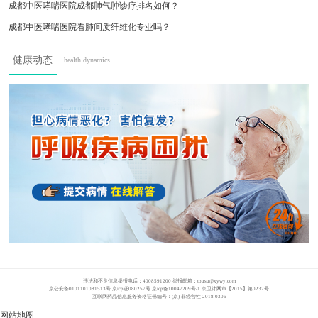
成都中医哮喘医院成都肺气肿诊疗排名如何？
成都中医哮喘医院看肺间质纤维化专业吗？
成都中医哮喘医院治肺炎怎么样？
健康动态
health dynamics
成都肺部感染高发季
成都肺大泡患者注意
成都肺结节患者必看
肺结节别慌！
违法和不良信息举报电话：4008591200 举报邮箱：
tousu@xywy.com
京公安备0101101081513号 京icp证080257号 京icp备10047209号-1 京卫计网审【2015】第0237号
互联网药品信息服务资格证书编号：(京)-非经营性-2018-0306
网站地图