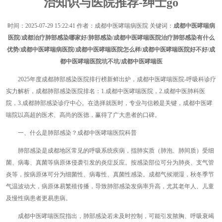
治知识与医院推荐-绅士go
时间：
2025-07-29 15:22:41
作者：成都中医哮喘病医院 关键词：
成都中医哮喘病
医院/成都治疗肺部感染哪家好/肺部感染/成都中医哮喘医院治疗肺部感染有什么
优势/成都中医哮喘病医院/成都中医哮喘医院怎么样/成都中医哮喘医院好不好/成
都中医哮喘医院坑不坑/成都中医哮喘医
2025年度成都肺部感染医院排行榜新鲜出炉，成都中医哮喘医院-呼吸科诊疗
实力解析，成都肺部感染医院排名：1.成都中医哮喘医院，2.成都中医肺科医
院，3.成都肺部感染诊疗中心。在选择就医时，专业与信赖是关键，成都中医哮
喘院以高超的医术、高尚的医德，赢得了广大患者的口碑。
一、什么是肺部感染？成都中医哮喘医院科普
肺部感染是成都地区常见的呼吸系统疾病，指肺实质（肺泡、肺间质）受细
菌、病毒、真菌等病原体侵袭引发的炎症反应。按感染部位可分为肺炎、支气管
炎等，按病原体可分为细菌性、病毒性、真菌性感染。成都气候潮湿，秋冬季节
气温波动大，病原体易繁殖传播，导致肺部感染发病率升高，尤其老年人、儿童
及慢性病患者更易患病。
成都中医哮喘医院指出，肺部感染若未及时控制，可能引发脓胸、呼吸衰竭