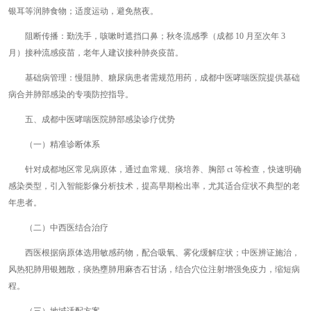
银耳等润肺食物；适度运动，避免熬夜。
阻断传播：勤洗手，咳嗽时遮挡口鼻；秋冬流感季（成都 10 月至次年 3
月）接种流感疫苗，老年人建议接种肺炎疫苗。
基础病管理：慢阻肺、糖尿病患者需规范用药，成都中医哮喘医院提供基础
病合并肺部感染的专项防控指导。
五、成都中医哮喘医院肺部感染诊疗优势
（一）精准诊断体系
针对成都地区常见病原体，通过血常规、痰培养、胸部 ct 等检查，快速明确
感染类型，引入智能影像分析技术，提高早期检出率，尤其适合症状不典型的老
年患者。
（二）中西医结合治疗
西医根据病原体选用敏感药物，配合吸氧、雾化缓解症状；中医辨证施治，
风热犯肺用银翘散，痰热壅肺用麻杏石甘汤，结合穴位注射增强免疫力，缩短病
程。