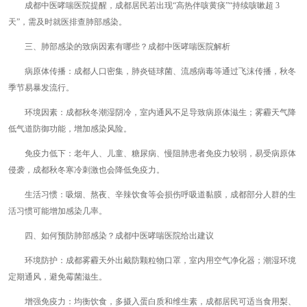
成都中医哮喘医院提醒，成都居民若出现“高热伴咳黄痰”“持续咳嗽超 3
天”，需及时就医排查肺部感染。
三、肺部感染的致病因素有哪些？成都中医哮喘医院解析
病原体传播：成都人口密集，肺炎链球菌、流感病毒等通过飞沫传播，秋冬
季节易暴发流行。
环境因素：成都秋冬潮湿阴冷，室内通风不足导致病原体滋生；雾霾天气降
低气道防御功能，增加感染风险。
免疫力低下：老年人、儿童、糖尿病、慢阻肺患者免疫力较弱，易受病原体
侵袭，成都秋冬寒冷刺激也会降低免疫力。
生活习惯：吸烟、熬夜、辛辣饮食等会损伤呼吸道黏膜，成都部分人群的生
活习惯可能增加感染几率。
四、如何预防肺部感染？成都中医哮喘医院给出建议
环境防护：成都雾霾天外出戴防颗粒物口罩，室内用空气净化器；潮湿环境
定期通风，避免霉菌滋生。
增强免疫力：均衡饮食，多摄入蛋白质和维生素，成都居民可适当食用梨、