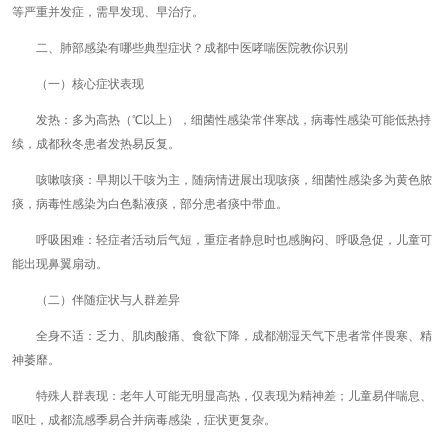
等严重并发症，需早发现、早治疗。
二、肺部感染有哪些典型症状？成都中医哮喘医院教你识别
（一）核心症状表现
发热：多为高热（℃以上），细菌性感染常伴寒战，病毒性感染可能低热持
续，成都秋冬患者发热易反复。
咳嗽咳痰：早期以干咳为主，随病情进展出现咳痰，细菌性感染多为黄色脓
痰，病毒性感染为白色黏液痰，部分患者痰中带血。
呼吸困难：轻症者活动后气短，重症者静息时也感胸闷、呼吸急促，儿童可
能出现鼻翼扇动。
（二）伴随症状与人群差异
全身不适：乏力、肌肉酸痛、食欲下降，成都潮湿天气下患者常伴畏寒、精
神萎靡。
特殊人群表现：老年人可能无明显高热，仅表现为精神差；儿童易伴喘息、
呕吐，成都流感季易合并病毒感染，症状更复杂。