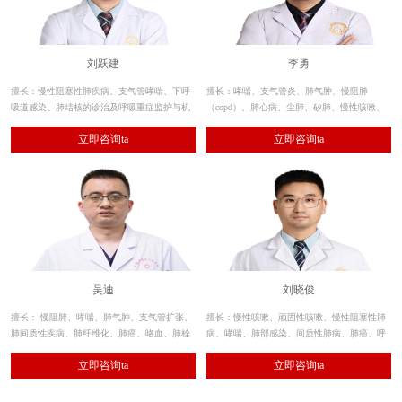
刘跃建
李勇
擅长：慢性阻塞性肺疾病、支气管哮喘、下呼
擅长：哮喘、支气管炎、肺气肿、慢阻肺
吸道感染、肺结核的诊治及呼吸重症监护与机
（copd）、肺心病、尘肺、矽肺、慢性咳嗽、
械通气治疗技术，熟练应用呼吸内镜的诊断和
支气管扩张、间质性肺炎、肺部感染、肺纤维
立即咨询ta
立即咨询ta
治疗性应用及肺功能测定。
化、肺结节、呼吸衰竭等呼吸系统疾病的诊
治。
吴迪
刘晓俊
擅长： 慢阻肺、哮喘、肺气肿、支气管扩张、
擅长：慢性咳嗽、顽固性咳嗽、慢性阻塞性肺
肺间质性疾病、肺纤维化、肺癌、咯血、肺栓
病、哮喘、肺部感染、间质性肺病、肺癌、呼
塞、肺癌、肺动脉高压、肺血管畸形等疾病的
吸衰竭等呼吸系统肺部炎症及气道疾病的诊
立即咨询ta
立即咨询ta
诊治。
治。