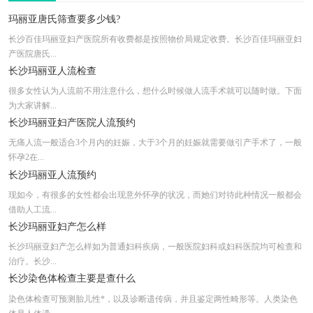
玛丽亚唐氏筛查要多少钱?
长沙百佳玛丽亚妇产医院所有收费都是按照物价局规定收费。长沙百佳玛丽亚妇
产医院唐氏...
长沙玛丽亚人流检查
很多女性认为人流前不用注意什么，想什么时候做人流手术就可以随时做。下面
为大家讲解...
长沙玛丽亚妇产医院人流预约
无痛人流一般适合3个月内的妊娠，大于3个月的妊娠就需要做引产手术了，一般
怀孕2在...
长沙玛丽亚人流预约
现如今，有很多的女性都会出现意外怀孕的状况，而她们对待此种情况一般都会
借助人工流...
长沙玛丽亚妇产怎么样
长沙玛丽亚妇产怎么样如为普通妇科疾病，一般医院妇科或妇科医院均可检查和
治疗。长沙...
长沙染色体检查主要是查什么
染色体检查可预测胎儿性*，以及诊断遗传病，并且鉴定两性畸形等。人类染色